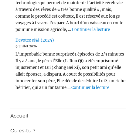
technologie qui permet de maintenir l’activité cérébrale
à travers des rêves de « très bonne qualité », mais,
comme le procédé est coûteux, il est réservé aux longs
voyages à travers l’espace.A bord d’un vaisseau en route
de « Per Asp
pour une mission agricole, …
Continuer la lecture
Devotee 虔徒 (2025)
9 juillet 2026
L’improbable bonne surprise61 épisodes de 2/3 minutes
Il y a 4 ans, le père d’Elle (Li Ruo Qi) a été emprisonné
injustement et Lui (Zhang Bei Xi), son petit ami qu’elle
allait épouser, a disparu. A court de possibilités pour
innocenter son père, Elle décide de séduire Lui2, un riche
de « Devotee
héritier, qui a un fantasme …
Continuer la lecture
Accueil
Où es-tu ?