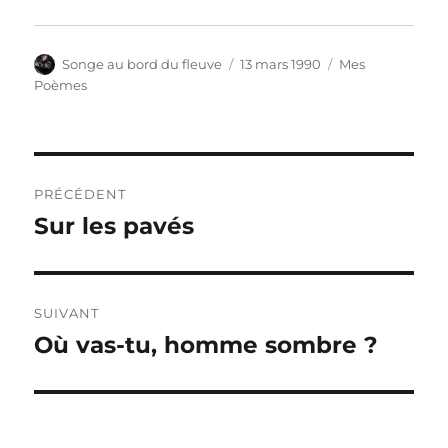
Auteur
Publié
Catégories
Songe au bord du fleuve
13 mars 1990
Mes
le
Poèmes
Navigation
PRÉCÉDENT
de
Sur les pavés
Publication
précédente :
l’article
SUIVANT
Où vas-tu, homme sombre ?
Publication
suivante :