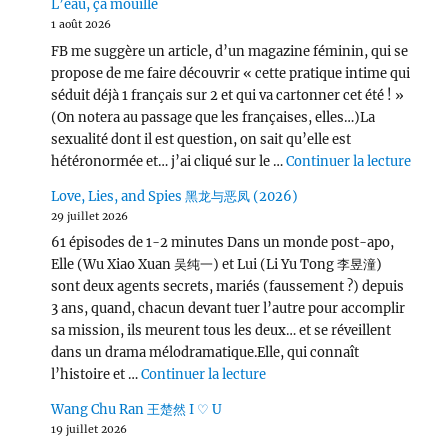
L’eau, ça mouille
1 août 2026
FB me suggère un article, d’un magazine féminin, qui se
propose de me faire découvrir « cette pratique intime qui
séduit déjà 1 français sur 2 et qui va cartonner cet été ! »
(On notera au passage que les françaises, elles…)La
sexualité dont il est question, on sait qu’elle est
de « L
hétéronormée et… j’ai cliqué sur le …
Continuer la lecture
Love, Lies, and Spies 黑龙与恶凤 (2026)
29 juillet 2026
61 épisodes de 1-2 minutes Dans un monde post-apo,
Elle (Wu Xiao Xuan 吴纯一) et Lui (Li Yu Tong 李昱潼)
sont deux agents secrets, mariés (faussement ?) depuis
3 ans, quand, chacun devant tuer l’autre pour accomplir
sa mission, ils meurent tous les deux… et se réveillent
dans un drama mélodramatique.Elle, qui connaît
de « Love, Lies, and Spies
l’histoire et …
Continuer la lecture
Wang Chu Ran 王楚然 I ♡ U
19 juillet 2026