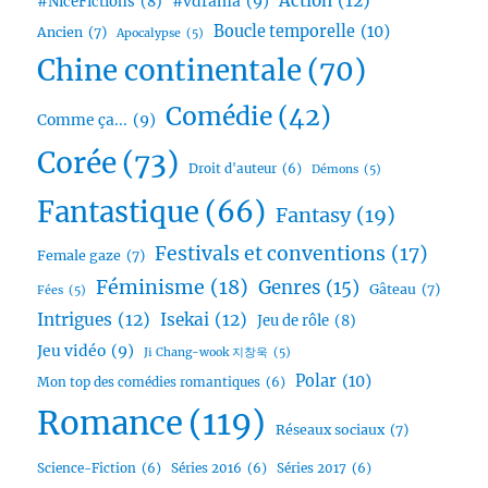
Action
(12)
#vdrama
(9)
#NiceFictions
(8)
Boucle temporelle
(10)
Ancien
(7)
Apocalypse
(5)
Chine continentale
(70)
Comédie
(42)
Comme ça...
(9)
Corée
(73)
Droit d'auteur
(6)
Démons
(5)
Fantastique
(66)
Fantasy
(19)
Festivals et conventions
(17)
Female gaze
(7)
Féminisme
(18)
Genres
(15)
Gâteau
(7)
Fées
(5)
Intrigues
(12)
Isekai
(12)
Jeu de rôle
(8)
Jeu vidéo
(9)
Ji Chang-wook 지창욱
(5)
Polar
(10)
Mon top des comédies romantiques
(6)
Romance
(119)
Réseaux sociaux
(7)
Science-Fiction
(6)
Séries 2016
(6)
Séries 2017
(6)