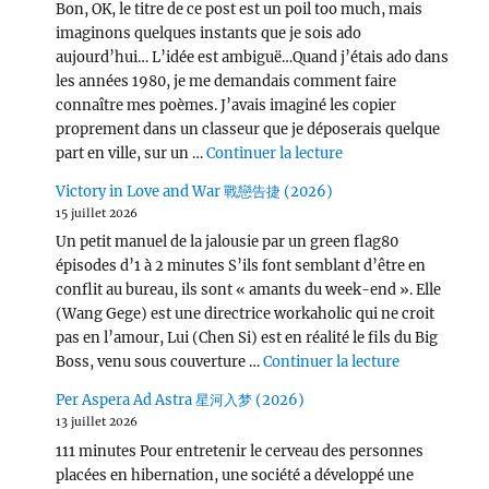
Bon, OK, le titre de ce post est un poil too much, mais
imaginons quelques instants que je sois ado
aujourd’hui… L’idée est ambiguë…Quand j’étais ado dans
les années 1980, je me demandais comment faire
connaître mes poèmes. J’avais imaginé les copier
proprement dans un classeur que je déposerais quelque
de « Wang Chu Ran 
part en ville, sur un …
Continuer la lecture
Victory in Love and War 戰戀告捷 (2026)
15 juillet 2026
Un petit manuel de la jalousie par un green flag80
épisodes d’1 à 2 minutes S’ils font semblant d’être en
conflit au bureau, ils sont « amants du week-end ». Elle
(Wang Gege) est une directrice workaholic qui ne croit
pas en l’amour, Lui (Chen Si) est en réalité le fils du Big
de « Victor
Boss, venu sous couverture …
Continuer la lecture
Per Aspera Ad Astra 星河入梦 (2026)
13 juillet 2026
111 minutes Pour entretenir le cerveau des personnes
placées en hibernation, une société a développé une