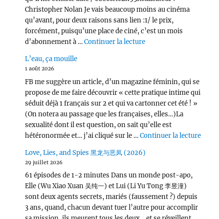
Christopher Nolan Je vais beaucoup moins au cinéma
qu’avant, pour deux raisons sans lien :1/ le prix,
forcément, puisqu’une place de ciné, c’est un mois
de « L’Odyssée (2026) 
d’abonnement à …
Continuer la lecture
L’eau, ça mouille
1 août 2026
FB me suggère un article, d’un magazine féminin, qui se
propose de me faire découvrir « cette pratique intime qui
séduit déjà 1 français sur 2 et qui va cartonner cet été ! »
(On notera au passage que les françaises, elles…)La
sexualité dont il est question, on sait qu’elle est
de « L
hétéronormée et… j’ai cliqué sur le …
Continuer la lecture
Love, Lies, and Spies 黑龙与恶凤 (2026)
29 juillet 2026
61 épisodes de 1-2 minutes Dans un monde post-apo,
Elle (Wu Xiao Xuan 吴纯一) et Lui (Li Yu Tong 李昱潼)
sont deux agents secrets, mariés (faussement ?) depuis
3 ans, quand, chacun devant tuer l’autre pour accomplir
sa mission, ils meurent tous les deux… et se réveillent