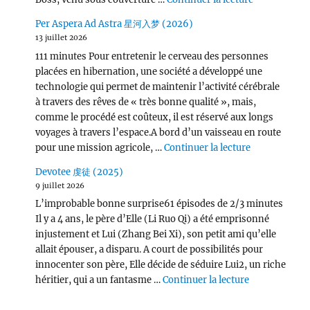
Per Aspera Ad Astra 星河入梦 (2026)
13 juillet 2026
111 minutes Pour entretenir le cerveau des personnes
placées en hibernation, une société a développé une
technologie qui permet de maintenir l’activité cérébrale
à travers des rêves de « très bonne qualité », mais,
comme le procédé est coûteux, il est réservé aux longs
voyages à travers l’espace.A bord d’un vaisseau en route
de « Per Asp
pour une mission agricole, …
Continuer la lecture
Devotee 虔徒 (2025)
9 juillet 2026
L’improbable bonne surprise61 épisodes de 2/3 minutes
Il y a 4 ans, le père d’Elle (Li Ruo Qi) a été emprisonné
injustement et Lui (Zhang Bei Xi), son petit ami qu’elle
allait épouser, a disparu. A court de possibilités pour
innocenter son père, Elle décide de séduire Lui2, un riche
de « Devotee
héritier, qui a un fantasme …
Continuer la lecture