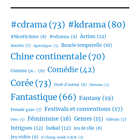
#cdrama
(73)
#kdrama
(80)
Action
(12)
#vdrama
(9)
#NiceFictions
(8)
Boucle temporelle
(10)
Ancien
(7)
Apocalypse
(5)
Chine continentale
(70)
Comédie
(42)
Comme ça...
(9)
Corée
(73)
Droit d'auteur
(6)
Démons
(5)
Fantastique
(66)
Fantasy
(19)
Festivals et conventions
(17)
Female gaze
(7)
Féminisme
(18)
Genres
(15)
Gâteau
(7)
Fées
(5)
Intrigues
(12)
Isekai
(12)
Jeu de rôle
(8)
Jeu vidéo
(9)
Ji Chang-wook 지창욱
(5)