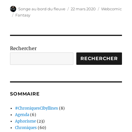
Auteur
Publié
Catégories
Songe au bord du fleuve
22 mars 2020
Webcomic
le
Étiquettes
Fantasy
Rechercher
RECHERCHER
SOMMAIRE
#ChroniquesCibyllines
(8)
Agenda
(6)
Aphorisme
(23)
Chroniques
(60)