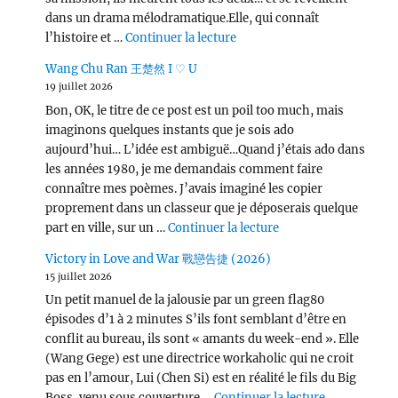
dans un drama mélodramatique.Elle, qui connaît
de « Love, Lies, and Spies
l’histoire et …
Continuer la lecture
Wang Chu Ran 王楚然 I ♡ U
19 juillet 2026
Bon, OK, le titre de ce post est un poil too much, mais
imaginons quelques instants que je sois ado
aujourd’hui… L’idée est ambiguë…Quand j’étais ado dans
les années 1980, je me demandais comment faire
connaître mes poèmes. J’avais imaginé les copier
proprement dans un classeur que je déposerais quelque
de « Wang Chu Ran 
part en ville, sur un …
Continuer la lecture
Victory in Love and War 戰戀告捷 (2026)
15 juillet 2026
Un petit manuel de la jalousie par un green flag80
épisodes d’1 à 2 minutes S’ils font semblant d’être en
conflit au bureau, ils sont « amants du week-end ». Elle
(Wang Gege) est une directrice workaholic qui ne croit
pas en l’amour, Lui (Chen Si) est en réalité le fils du Big
de « Victor
Boss, venu sous couverture …
Continuer la lecture