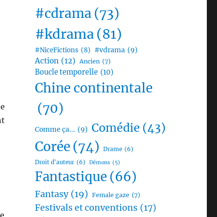
#cdrama
(73)
#kdrama
(81)
#vdrama
(9)
#NiceFictions
(8)
Action
(12)
Ancien
(7)
Boucle temporelle
(10)
Chine continentale
(70)
de
nt
Comédie
(43)
Comme ça...
(9)
Corée
(74)
Drame
(6)
Droit d'auteur
(6)
Démons
(5)
Fantastique
(66)
Fantasy
(19)
Female gaze
(7)
Festivals et conventions
(17)
de