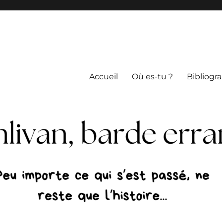
Accueil
Où es-tu ?
Bibliogr