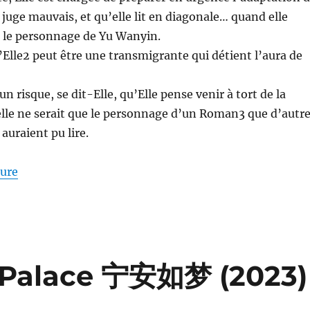
juge mauvais, et qu’elle lit en diagonale… quand elle
 le personnage de Yu Wanyin.
u’Elle2 peut être une transmigrante qui détient l’aura de
un risque, se dit-Elle, qu’Elle pense venir à tort de la
’elle ne serait que le personnage d’un Roman3 que d’autr
auraient pu lire.
de « How Dare You!? 成何体统 (2026) »
ture
g Palace 宁安如梦 (2023)