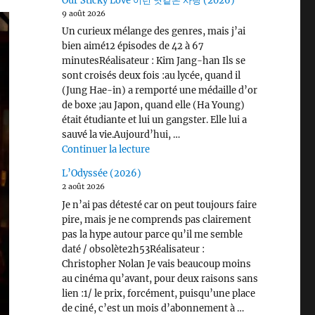
Our Sticky Love 이런 엿같은 사랑 (2026)
9 août 2026
Un curieux mélange des genres, mais j’ai
bien aimé12 épisodes de 42 à 67
minutesRéalisateur : Kim Jang-han Ils se
sont croisés deux fois :au lycée, quand il
(Jung Hae-in) a remporté une médaille d’or
de boxe ;au Japon, quand elle (Ha Young)
était étudiante et lui un gangster. Elle lui a
sauvé la vie.Aujourd’hui, …
de « Our Sticky Love 이런 엿같은 사랑 
Continuer la lecture
L’Odyssée (2026)
2 août 2026
Je n’ai pas détesté car on peut toujours faire
pire, mais je ne comprends pas clairement
pas la hype autour parce qu’il me semble
daté / obsolète2h53Réalisateur :
Christopher Nolan Je vais beaucoup moins
au cinéma qu’avant, pour deux raisons sans
lien :1/ le prix, forcément, puisqu’une place
de ciné, c’est un mois d’abonnement à …