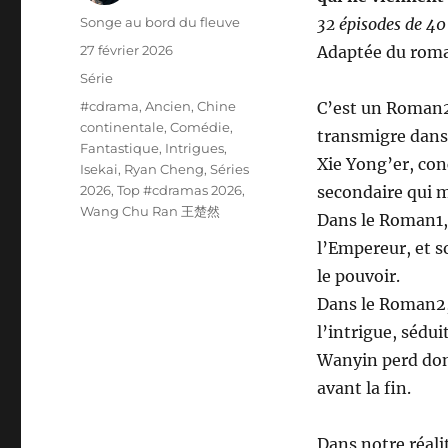
Auteur
Songe au bord du fleuve
32 épisodes de 4
Publié
27 février 2026
Adaptée du ro
le
Catégories
Série
Étiquettes
#cdrama
,
Ancien
,
Chine
C’est un Roman2
continentale
,
Comédie
,
transmigre dans 
Fantastique
,
Intrigues
,
Xie Yong’er, co
Isekai
,
Ryan Cheng
,
Séries
2026
,
Top #cdramas 2026
,
secondaire qui m
Wang Chu Ran 王楚然
Dans le Roman1,
l’Empereur, et s
le pouvoir.
Dans le Roman2, 
l’intrigue, sédui
Wanyin perd don
avant la fin.
Dans notre réali