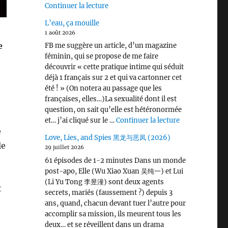
de « L’Odyssée (2026) »
Continuer la lecture
L’eau, ça mouille
1 août 2026
e
FB me suggère un article, d’un magazine
féminin, qui se propose de me faire
découvrir « cette pratique intime qui séduit
déjà 1 français sur 2 et qui va cartonner cet
été ! » (On notera au passage que les
françaises, elles…)La sexualité dont il est
question, on sait qu’elle est hétéronormée
de « L’eau, ça 
et… j’ai cliqué sur le …
Continuer la lecture
e
Love, Lies, and Spies 黑龙与恶凤 (2026)
le
29 juillet 2026
61 épisodes de 1-2 minutes Dans un monde
post-apo, Elle (Wu Xiao Xuan 吴纯一) et Lui
(Li Yu Tong 李昱潼) sont deux agents
t
secrets, mariés (faussement ?) depuis 3
e
ans, quand, chacun devant tuer l’autre pour
accomplir sa mission, ils meurent tous les
deux… et se réveillent dans un drama