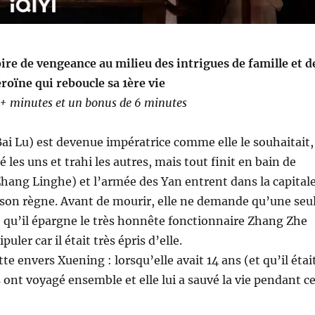
re de vengeance au milieu des intrigues de famille et d
roïne qui reboucle sa 1ère vie
0+ minutes et un bonus de 6 minutes
ai Lu) est devenue impératrice comme elle le souhaitait,
sé les uns et trahi les autres, mais tout finit en bain de
Zhang Linghe) et l’armée des Yan entrent dans la capital
 son règne. Avant de mourir, elle ne demande qu’une seu
: qu’il épargne le très honnête fonctionnaire Zhang Zhe
uler car il était très épris d’elle.
te envers Xuening : lorsqu’elle avait 14 ans (et qu’il étai
s ont voyagé ensemble et elle lui a sauvé la vie pendant c