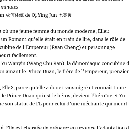
0 minutes
man 成何体统 de Qi Ying Jun 七英俊
 où une jeune femme du monde moderne, Elle2,
un Roman1 qu’elle était en train de lire, dans le rôle de
ncubine de l’Empereur (Ryan Cheng) et personnage
eurt facilement.
 Yu Wanyin (Wang Chu Ran), la démoniaque concubine 
on amant le Prince Duan, le frère de l’Empereur, prenaie
Elle2, parce qu’elle a donc transmigré et connaît toute
t le Prince Duan qui est le héros, devient l’héroïne et Yu
c son statut de FL pour celui d’une méchante qui meurt
té, Elle est chargée de préparer en urgence l’adaptation 