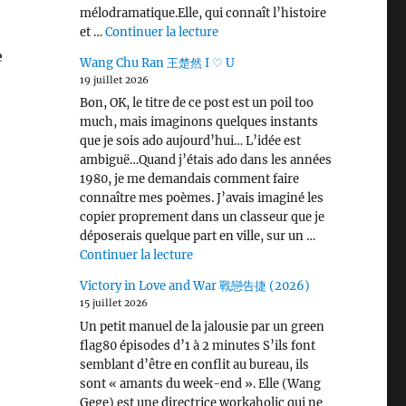
mélodramatique.Elle, qui connaît l’histoire
de « Love, Lies, and Spies 黑龙
et …
Continuer la lecture
e
Wang Chu Ran 王楚然 I ♡ U
19 juillet 2026
Bon, OK, le titre de ce post est un poil too
much, mais imaginons quelques instants
que je sois ado aujourd’hui… L’idée est
ambiguë…Quand j’étais ado dans les années
1980, je me demandais comment faire
connaître mes poèmes. J’avais imaginé les
copier proprement dans un classeur que je
déposerais quelque part en ville, sur un …
de « Wang Chu Ran 王楚然 I ♡ U »
Continuer la lecture
Victory in Love and War 戰戀告捷 (2026)
15 juillet 2026
Un petit manuel de la jalousie par un green
flag80 épisodes d’1 à 2 minutes S’ils font
semblant d’être en conflit au bureau, ils
sont « amants du week-end ». Elle (Wang
Gege) est une directrice workaholic qui ne