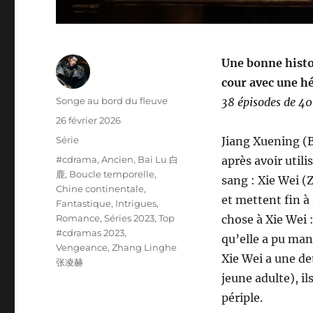
Une bonne histoi
cour avec une hé
Auteur
Songe au bord du fleuve
38 épisodes de 4
Publié
26 février 2026
le
Catégories
Série
Jiang Xuening (B
Étiquettes
#cdrama
,
Ancien
,
Bai Lu 白
après avoir utili
鹿
,
Boucle temporelle
,
sang : Xie Wei (
Chine continentale
,
et mettent fin à
Fantastique
,
Intrigues
,
Romance
,
Séries 2023
,
Top
chose à Xie Wei 
#cdramas 2023
,
qu’elle a pu manip
Vengeance
,
Zhang Linghe
Xie Wei a une det
张凌赫
jeune adulte), il
périple.