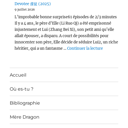
Devotee 虔徒 (2025)
9 juillet 2026
L’improbable bonne surprise61 épisodes de 2/3 minutes
Il y a 4 ans, le père d’Elle (Li Ruo Qi) a été emprisonné
injustement et Lui (Zhang Bei Xi), son petit ami qu’elle
allait épouser, a disparu. A court de possibilités pour
innocenter son père, Elle décide de séduire Lui2, un riche
de « Devotee
héritier, qui a un fantasme …
Continuer la lecture
Accueil
Où es-tu ?
Bibliographie
Mère Dragon