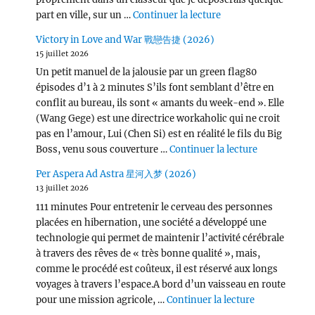
de « Wang Chu Ran 
part en ville, sur un …
Continuer la lecture
Victory in Love and War 戰戀告捷 (2026)
15 juillet 2026
Un petit manuel de la jalousie par un green flag80
épisodes d’1 à 2 minutes S’ils font semblant d’être en
conflit au bureau, ils sont « amants du week-end ». Elle
(Wang Gege) est une directrice workaholic qui ne croit
pas en l’amour, Lui (Chen Si) est en réalité le fils du Big
de « Victor
Boss, venu sous couverture …
Continuer la lecture
Per Aspera Ad Astra 星河入梦 (2026)
13 juillet 2026
111 minutes Pour entretenir le cerveau des personnes
placées en hibernation, une société a développé une
technologie qui permet de maintenir l’activité cérébrale
à travers des rêves de « très bonne qualité », mais,
comme le procédé est coûteux, il est réservé aux longs
voyages à travers l’espace.A bord d’un vaisseau en route
de « Per Asp
pour une mission agricole, …
Continuer la lecture