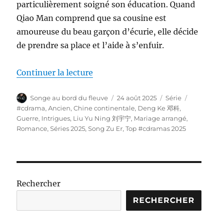
particulièrement soigné son éducation. Quand
Qiao Man comprend que sa cousine est
amoureuse du beau garçon d’écurie, elle décide
de prendre sa place et l’aide à s’enfuir.
de « The Prisoner of Beauty 折腰
Continuer la lecture
Auteur
Publié
Catégories
Étiquett
Songe au bord du fleuve
24 août 2025
Série
le
#cdrama
,
Ancien
,
Chine continentale
,
Deng Ke 邓科
,
Guerre
,
Intrigues
,
Liu Yu Ning 刘宇宁
,
Mariage arrangé
,
Romance
,
Séries 2025
,
Song Zu Er
,
Top #cdramas 2025
Rechercher
RECHERCHER