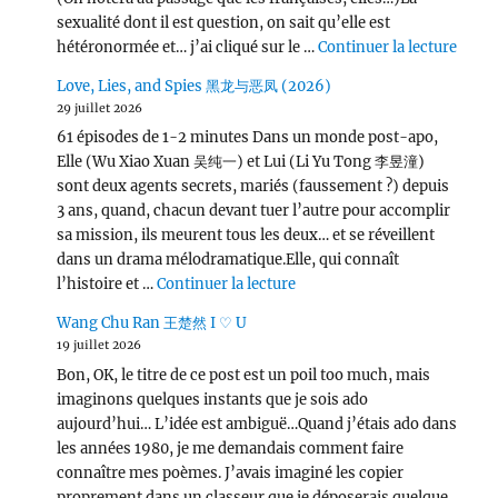
sexualité dont il est question, on sait qu’elle est
de « L
hétéronormée et… j’ai cliqué sur le …
Continuer la lecture
Love, Lies, and Spies 黑龙与恶凤 (2026)
29 juillet 2026
61 épisodes de 1-2 minutes Dans un monde post-apo,
Elle (Wu Xiao Xuan 吴纯一) et Lui (Li Yu Tong 李昱潼)
sont deux agents secrets, mariés (faussement ?) depuis
3 ans, quand, chacun devant tuer l’autre pour accomplir
sa mission, ils meurent tous les deux… et se réveillent
dans un drama mélodramatique.Elle, qui connaît
de « Love, Lies, and Spies
l’histoire et …
Continuer la lecture
Wang Chu Ran 王楚然 I ♡ U
19 juillet 2026
Bon, OK, le titre de ce post est un poil too much, mais
imaginons quelques instants que je sois ado
aujourd’hui… L’idée est ambiguë…Quand j’étais ado dans
les années 1980, je me demandais comment faire
connaître mes poèmes. J’avais imaginé les copier
proprement dans un classeur que je déposerais quelque