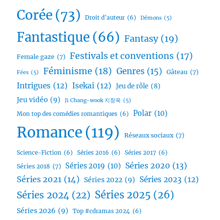
Corée
(73)
Droit d'auteur
(6)
Démons
(5)
Fantastique
(66)
Fantasy
(19)
Festivals et conventions
(17)
Female gaze
(7)
Féminisme
(18)
Genres
(15)
Gâteau
(7)
Fées
(5)
Intrigues
(12)
Isekai
(12)
Jeu de rôle
(8)
Jeu vidéo
(9)
Ji Chang-wook 지창욱
(5)
Polar
(10)
Mon top des comédies romantiques
(6)
Romance
(119)
Réseaux sociaux
(7)
Science-Fiction
(6)
Séries 2016
(6)
Séries 2017
(6)
Séries 2020
(13)
Séries 2019
(10)
Séries 2018
(7)
Séries 2021
(14)
Séries 2023
(12)
Séries 2022
(9)
Séries 2025
(26)
Séries 2024
(22)
Séries 2026
(9)
Top #cdramas 2024
(6)