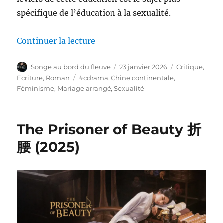
spécifique de l’éducation à la sexualité.
de « L’éducation à la sexualité
Continuer la lecture
Auteur
Publié
Catégories
Songe au bord du fleuve
23 janvier 2026
Critique
,
le
Étiquettes
Ecriture
,
Roman
#cdrama
,
Chine continentale
,
Féminisme
,
Mariage arrangé
,
Sexualité
The Prisoner of Beauty 折
腰 (2025)