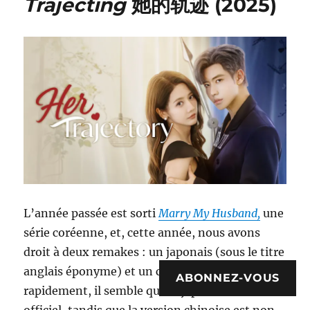
Trajecting
她的轨迹 (2025)
L’année passée est sorti
Marry My Husband,
une
série coréenne, et, cette année, nous avons
droit à deux remakes : un japonais (sous le titre
1
anglais éponyme) et un chinois
. En regardant
ABONNEZ-VOUS
rapidement, il semble que le japonais soit
officiel, tandis que la version chinoise est non