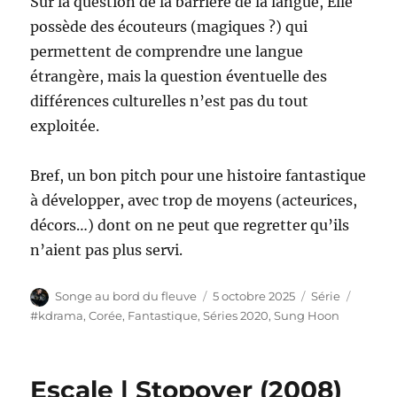
Sur la question de la barrière de la langue, Elle
possède des écouteurs (magiques ?) qui
permettent de comprendre une langue
étrangère, mais la question éventuelle des
différences culturelles n’est pas du tout
exploitée.
Bref, un bon pitch pour une histoire fantastique
à développer, avec trop de moyens (acteurices,
décors…) dont on ne peut que regretter qu’ils
n’aient pas plus servi.
Auteur
Publié
Catégories
Étique
Songe au bord du fleuve
5 octobre 2025
Série
le
#kdrama
,
Corée
,
Fantastique
,
Séries 2020
,
Sung Hoon
Escale | Stopover (2008)