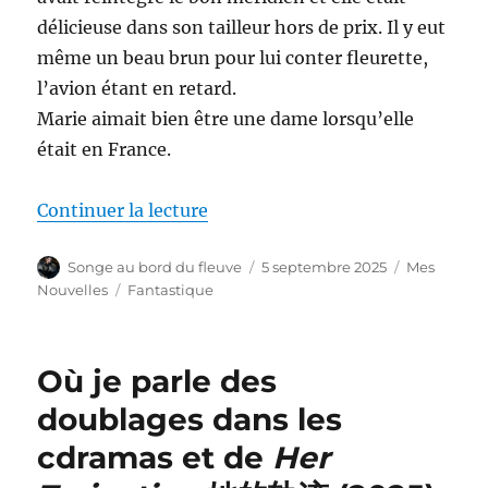
délicieuse dans son tailleur hors de prix. Il y eut
même un beau brun pour lui conter fleurette,
l’avion étant en retard.
Marie aimait bien être une dame lorsqu’elle
était en France.
de « Escale | Stopover (2008) »
Continuer la lecture
Auteur
Publié
Catégories
Songe au bord du fleuve
5 septembre 2025
Mes
le
Étiquettes
Nouvelles
Fantastique
Où je parle des
doublages dans les
cdramas et de
Her