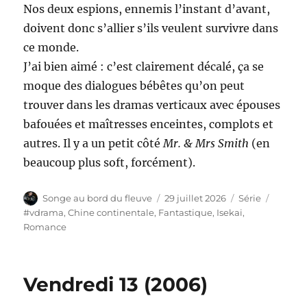
Nos deux espions, ennemis l’instant d’avant,
doivent donc s’allier s’ils veulent survivre dans
ce monde.
J’ai bien aimé : c’est clairement décalé, ça se
moque des dialogues bébêtes qu’on peut
trouver dans les dramas verticaux avec épouses
bafouées et maîtresses enceintes, complots et
autres. Il y a un petit côté
Mr. & Mrs Smith
(en
beaucoup plus soft, forcément).
Auteur
Publié
Catégories
Étiquet
Songe au bord du fleuve
29 juillet 2026
Série
le
#vdrama
,
Chine continentale
,
Fantastique
,
Isekai
,
Romance
Vendredi 13 (2006)