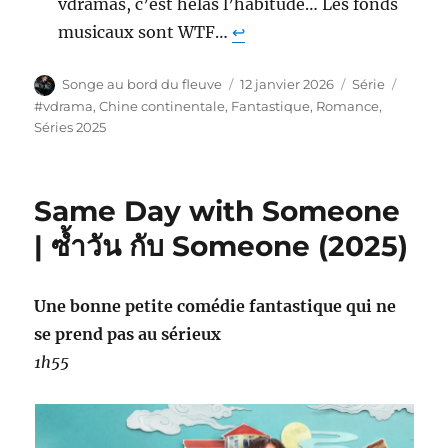
vdramas, c’est hélas l’habitude… Les fonds
musicaux sont WTF…
↩︎
Auteur
Publié
Catégories
Étique
Songe au bord du fleuve
12 janvier 2026
Série
le
#vdrama
,
Chine continentale
,
Fantastique
,
Romance
,
Séries 2025
Same Day with Someone
| ซ้ำวัน กับ Someone (2025)
Une bonne petite comédie fantastique qui ne
se prend pas au sérieux
1h55