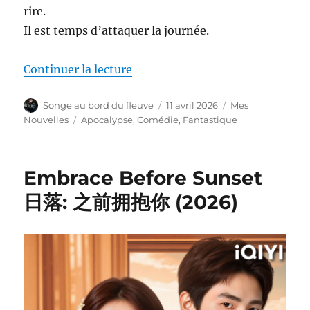
rire.
Il est temps d’attaquer la journée.
de « Vendredi 13 (2006) »
Continuer la lecture
Auteur
Publié
Catégories
Songe au bord du fleuve
11 avril 2026
Mes
le
Étiquettes
Nouvelles
Apocalypse
,
Comédie
,
Fantastique
Embrace Before Sunset
日落: 之前拥抱你 (2026)