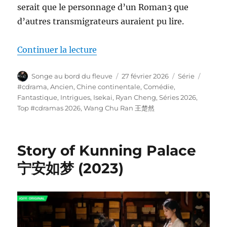
serait que le personnage d’un Roman3 que
d’autres transmigrateurs auraient pu lire.
de « How Dare You!? 成何体统 (2
Continuer la lecture
Auteur
Publié
Catégories
Étique
Songe au bord du fleuve
27 février 2026
Série
le
#cdrama
,
Ancien
,
Chine continentale
,
Comédie
,
Fantastique
,
Intrigues
,
Isekai
,
Ryan Cheng
,
Séries 2026
,
Top #cdramas 2026
,
Wang Chu Ran 王楚然
Story of Kunning Palace
宁安如梦 (2023)