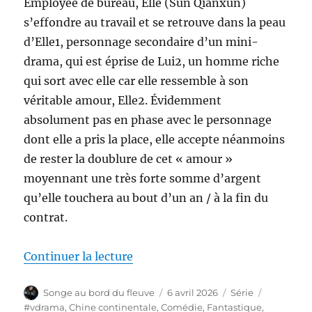
Employée de bureau, Elle (Sun Qianxun)
s’effondre au travail et se retrouve dans la peau
d’Elle1, personnage secondaire d’un mini-
drama, qui est éprise de Lui2, un homme riche
qui sort avec elle car elle ressemble à son
véritable amour, Elle2. Évidemment
absolument pas en phase avec le personnage
dont elle a pris la place, elle accepte néanmoins
de rester la doublure de cet « amour »
moyennant une très forte somme d’argent
qu’elle touchera au bout d’un an / à la fin du
contrat.
de « Embrace Before Sunset 
Continuer la lecture
Auteur
Publié
Catégories
Étiquette
Songe au bord du fleuve
6 avril 2026
Série
le
#vdrama
,
Chine continentale
,
Comédie
,
Fantastique
,