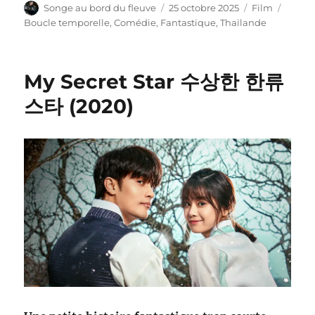
Auteur
Publié
Catégories
Étique
Songe au bord du fleuve
25 octobre 2025
Film
le
Boucle temporelle
,
Comédie
,
Fantastique
,
Thaïlande
My Secret Star 수상한 한류
스타 (2020)