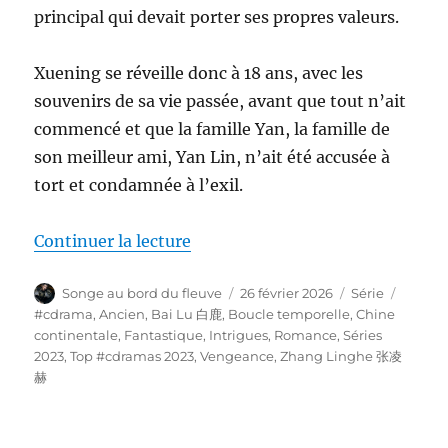
principal qui devait porter ses propres valeurs.
Xuening se réveille donc à 18 ans, avec les
souvenirs de sa vie passée, avant que tout n’ait
commencé et que la famille Yan, la famille de
son meilleur ami, Yan Lin, n’ait été accusée à
tort et condamnée à l’exil.
de « Story of Kunning Palace 
Continuer la lecture
Auteur
Publié
Catégories
Étique
Songe au bord du fleuve
26 février 2026
Série
le
#cdrama
,
Ancien
,
Bai Lu 白鹿
,
Boucle temporelle
,
Chine
continentale
,
Fantastique
,
Intrigues
,
Romance
,
Séries
2023
,
Top #cdramas 2023
,
Vengeance
,
Zhang Linghe 张凌
赫