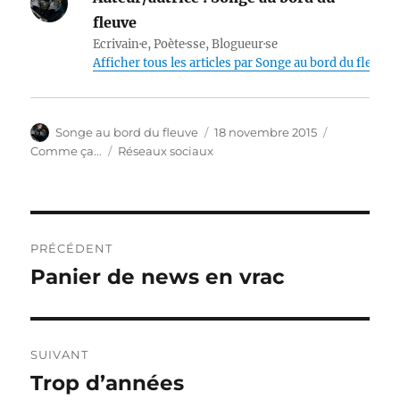
fleuve
Ecrivain·e, Poète·sse, Blogueur·se
Afficher tous les articles par Songe au bord du fleuve
Auteur
Publié
Catégories
Songe au bord du fleuve
18 novembre 2015
le
Étiquettes
Comme ça...
Réseaux sociaux
Navigation
PRÉCÉDENT
de
Panier de news en vrac
Publication
précédente :
l’article
SUIVANT
Trop d’années
Publication