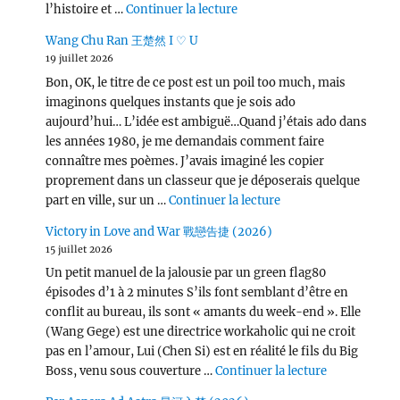
de « Love, Lies, and Spies
l’histoire et …
Continuer la lecture
Wang Chu Ran 王楚然 I ♡ U
19 juillet 2026
Bon, OK, le titre de ce post est un poil too much, mais
imaginons quelques instants que je sois ado
aujourd’hui… L’idée est ambiguë…Quand j’étais ado dans
les années 1980, je me demandais comment faire
connaître mes poèmes. J’avais imaginé les copier
proprement dans un classeur que je déposerais quelque
de « Wang Chu Ran 
part en ville, sur un …
Continuer la lecture
Victory in Love and War 戰戀告捷 (2026)
15 juillet 2026
Un petit manuel de la jalousie par un green flag80
épisodes d’1 à 2 minutes S’ils font semblant d’être en
conflit au bureau, ils sont « amants du week-end ». Elle
(Wang Gege) est une directrice workaholic qui ne croit
pas en l’amour, Lui (Chen Si) est en réalité le fils du Big
de « Victor
Boss, venu sous couverture …
Continuer la lecture