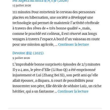
Per Aspera Ad Astra 星河入梦 (2026)
13 juillet 2026
111 minutes Pour entretenir le cerveau des personnes
placées en hibernation, une société a développé une
technologie qui permet de maintenir l’activité cérébrale
à travers des rêves de « très bonne qualité », mais,
comme le procédé est coûteux, il est réservé aux longs
voyages à travers l’espace.A bord d’un vaisseau en route
de « Per Asp
pour une mission agricole, …
Continuer la lecture
Devotee 虔徒 (2025)
9 juillet 2026
L’improbable bonne surprise61 épisodes de 2/3 minutes
Il y a 4 ans, le père d’Elle (Li Ruo Qi) a été emprisonné
injustement et Lui (Zhang Bei Xi), son petit ami qu’elle
allait épouser, a disparu. A court de possibilités pour
innocenter son père, Elle décide de séduire Lui2, un riche
de « Devotee
héritier, qui a un fantasme …
Continuer la lecture