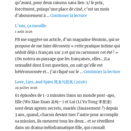
qu’avant, pour deux raisons sans lien :1/ le prix,
forcément, puisqu’une place de ciné, c’est un mois
de « L’Odyssée (2026) 
d’abonnement à …
Continuer la lecture
L’eau, ça mouille
1 août 2026
FB me suggère un article, d’un magazine féminin, qui se
propose de me faire découvrir « cette pratique intime qui
séduit déjà 1 français sur 2 et qui va cartonner cet été ! »
(On notera au passage que les françaises, elles…)La
sexualité dont il est question, on sait qu’elle est
de « L
hétéronormée et… j’ai cliqué sur le …
Continuer la lecture
Love, Lies, and Spies 黑龙与恶凤 (2026)
29 juillet 2026
61 épisodes de 1-2 minutes Dans un monde post-apo,
Elle (Wu Xiao Xuan 吴纯一) et Lui (Li Yu Tong 李昱潼)
sont deux agents secrets, mariés (faussement ?) depuis
3 ans, quand, chacun devant tuer l’autre pour accomplir
sa mission, ils meurent tous les deux… et se réveillent
dans un drama mélodramatique.Elle, qui connaît