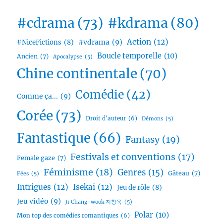
#cdrama
(73)
#kdrama
(80)
Action
(12)
#vdrama
(9)
#NiceFictions
(8)
Boucle temporelle
(10)
Ancien
(7)
Apocalypse
(5)
Chine continentale
(70)
Comédie
(42)
Comme ça...
(9)
Corée
(73)
Droit d'auteur
(6)
Démons
(5)
Fantastique
(66)
Fantasy
(19)
Festivals et conventions
(17)
Female gaze
(7)
Féminisme
(18)
Genres
(15)
Gâteau
(7)
Fées
(5)
Intrigues
(12)
Isekai
(12)
Jeu de rôle
(8)
Jeu vidéo
(9)
Ji Chang-wook 지창욱
(5)
Polar
(10)
Mon top des comédies romantiques
(6)