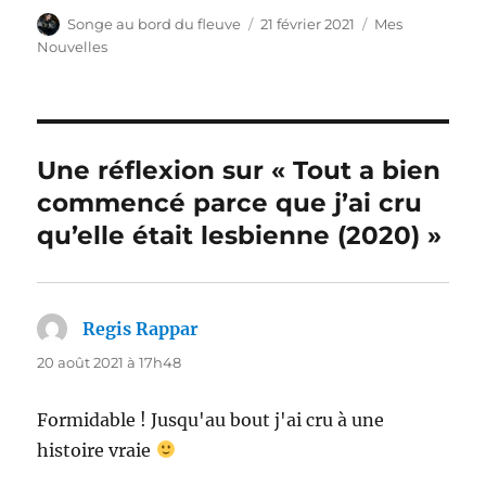
Auteur
Publié
Catégories
Songe au bord du fleuve
21 février 2021
Mes
le
Nouvelles
Une réflexion sur « Tout a bien
commencé parce que j’ai cru
qu’elle était lesbienne (2020) »
Regis Rappar
dit :
20 août 2021 à 17h48
Formidable ! Jusqu'au bout j'ai cru à une
histoire vraie