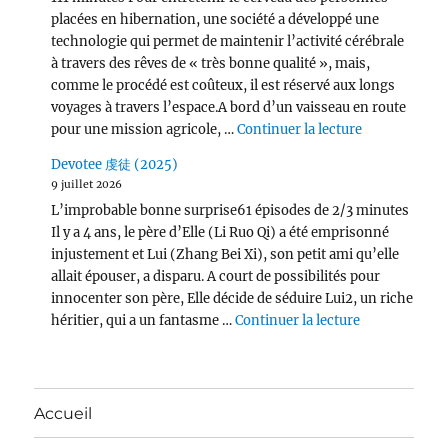
placées en hibernation, une société a développé une
technologie qui permet de maintenir l’activité cérébrale
à travers des rêves de « très bonne qualité », mais,
comme le procédé est coûteux, il est réservé aux longs
voyages à travers l’espace.A bord d’un vaisseau en route
de « Per Asp
pour une mission agricole, …
Continuer la lecture
Devotee 虔徒 (2025)
9 juillet 2026
L’improbable bonne surprise61 épisodes de 2/3 minutes
Il y a 4 ans, le père d’Elle (Li Ruo Qi) a été emprisonné
injustement et Lui (Zhang Bei Xi), son petit ami qu’elle
allait épouser, a disparu. A court de possibilités pour
innocenter son père, Elle décide de séduire Lui2, un riche
de « Devotee
héritier, qui a un fantasme …
Continuer la lecture
Accueil