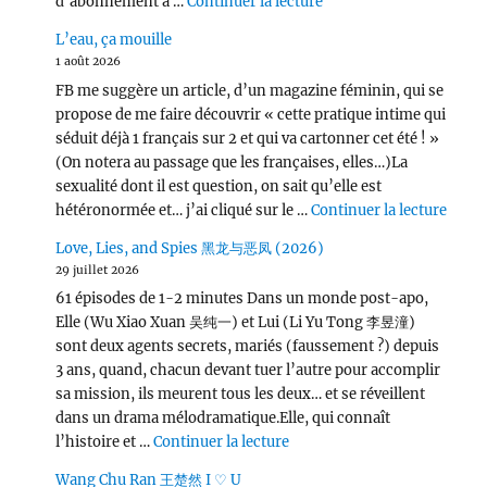
de « L’Odyssée (2026) 
d’abonnement à …
Continuer la lecture
L’eau, ça mouille
1 août 2026
FB me suggère un article, d’un magazine féminin, qui se
propose de me faire découvrir « cette pratique intime qui
séduit déjà 1 français sur 2 et qui va cartonner cet été ! »
(On notera au passage que les françaises, elles…)La
sexualité dont il est question, on sait qu’elle est
de « L
hétéronormée et… j’ai cliqué sur le …
Continuer la lecture
Love, Lies, and Spies 黑龙与恶凤 (2026)
29 juillet 2026
61 épisodes de 1-2 minutes Dans un monde post-apo,
Elle (Wu Xiao Xuan 吴纯一) et Lui (Li Yu Tong 李昱潼)
sont deux agents secrets, mariés (faussement ?) depuis
3 ans, quand, chacun devant tuer l’autre pour accomplir
sa mission, ils meurent tous les deux… et se réveillent
dans un drama mélodramatique.Elle, qui connaît
de « Love, Lies, and Spies
l’histoire et …
Continuer la lecture
Wang Chu Ran 王楚然 I ♡ U