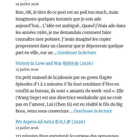
19 juillet 2026
Bon, OK, le titre de ce post est un poil too much, mais
imaginons quelques instants que je sois ado
aujourd’hui… L’idée est ambiguë…Quand j’étais ado dans
les années 1980, je me demandais comment faire
connaître mes poèmes. J’avais imaginé les copier
proprement dans un classeur que je déposerais quelque
de « Wang Chu Ran 
part en ville, sur un …
Continuer la lecture
Victory in Love and War 戰戀告捷 (2026)
15 juillet 2026
Un petit manuel de la jalousie par un green flag80
épisodes d’1 à 2 minutes S’ils font semblant d’être en
conflit au bureau, ils sont « amants du week-end ». Elle
(Wang Gege) est une directrice workaholic qui ne croit
pas en l’amour, Lui (Chen Si) est en réalité le fils du Big
de « Victor
Boss, venu sous couverture …
Continuer la lecture
Per Aspera Ad Astra 星河入梦 (2026)
13 juillet 2026
111 minutes Pour entretenir le cerveau des personnes