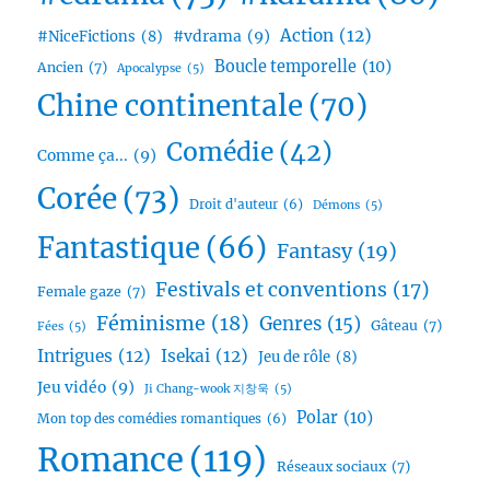
Action
(12)
#vdrama
(9)
#NiceFictions
(8)
Boucle temporelle
(10)
Ancien
(7)
Apocalypse
(5)
Chine continentale
(70)
Comédie
(42)
Comme ça...
(9)
Corée
(73)
Droit d'auteur
(6)
Démons
(5)
Fantastique
(66)
Fantasy
(19)
Festivals et conventions
(17)
Female gaze
(7)
Féminisme
(18)
Genres
(15)
Gâteau
(7)
Fées
(5)
Intrigues
(12)
Isekai
(12)
Jeu de rôle
(8)
Jeu vidéo
(9)
Ji Chang-wook 지창욱
(5)
Polar
(10)
Mon top des comédies romantiques
(6)
Romance
(119)
Réseaux sociaux
(7)