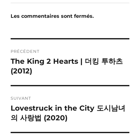
Les commentaires sont fermés.
Navigation
PRÉCÉDENT
de
The King 2 Hearts | 더킹 투하츠
Publication
précédente :
(2012)
l’article
SUIVANT
Lovestruck in the City 도시남녀
Publication
suivante :
의 사랑법 (2020)