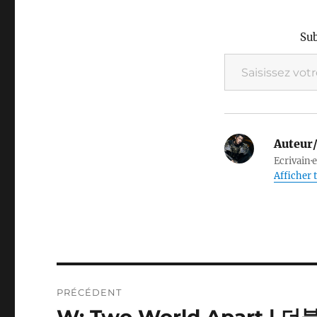
Sub
Saisissez votre adresse e-mail…
Auteur/
Ecrivain·e
Afficher 
Navigation
PRÉCÉDENT
de
W: Two World Apart | 더블
Publication