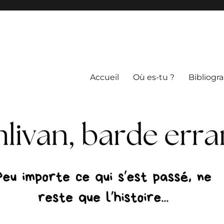
Accueil
Où es-tu ?
Bibliogr