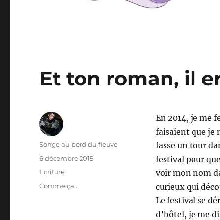
Et ton roman, il e
En 2014, je me f
faisaient que je 
Auteur
Songe au bord du fleuve
fasse un tour dan
Publié
6 décembre 2019
festival pour qu
le
Catégories
Ecriture
voir mon nom dan
Étiquettes
Comme ça...
curieux qui déco
Le festival se d
d’hôtel, je me di