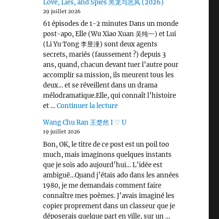
Love, Lies, and Spies 黑龙与恶凤 (2026)
29 juillet 2026
61 épisodes de 1-2 minutes Dans un monde
post-apo, Elle (Wu Xiao Xuan 吴纯一) et Lui
(Li Yu Tong 李昱潼) sont deux agents
secrets, mariés (faussement ?) depuis 3
ans, quand, chacun devant tuer l’autre pour
accomplir sa mission, ils meurent tous les
deux… et se réveillent dans un drama
mélodramatique.Elle, qui connaît l’histoire
de « Love, Lies, and Spies 黑龙
et …
Continuer la lecture
Wang Chu Ran 王楚然 I ♡ U
19 juillet 2026
Bon, OK, le titre de ce post est un poil too
much, mais imaginons quelques instants
que je sois ado aujourd’hui… L’idée est
ambiguë…Quand j’étais ado dans les années
1980, je me demandais comment faire
connaître mes poèmes. J’avais imaginé les
copier proprement dans un classeur que je
déposerais quelque part en ville, sur un …