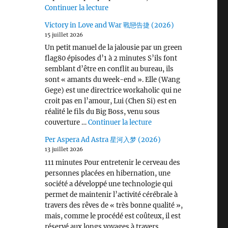
de « Wang Chu Ran 王楚然 I ♡ U »
Continuer la lecture
Victory in Love and War 戰戀告捷 (2026)
15 juillet 2026
Un petit manuel de la jalousie par un green
flag80 épisodes d’1 à 2 minutes S’ils font
semblant d’être en conflit au bureau, ils
sont « amants du week-end ». Elle (Wang
Gege) est une directrice workaholic qui ne
croit pas en l’amour, Lui (Chen Si) est en
réalité le fils du Big Boss, venu sous
de « Victory in Love 
couverture …
Continuer la lecture
Per Aspera Ad Astra 星河入梦 (2026)
13 juillet 2026
111 minutes Pour entretenir le cerveau des
personnes placées en hibernation, une
société a développé une technologie qui
permet de maintenir l’activité cérébrale à
travers des rêves de « très bonne qualité »,
mais, comme le procédé est coûteux, il est
réservé aux longs voyages à travers