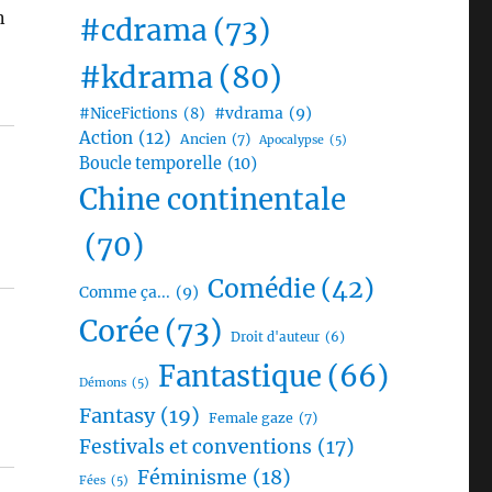
n
#cdrama
(73)
#kdrama
(80)
#vdrama
(9)
#NiceFictions
(8)
Action
(12)
Ancien
(7)
Apocalypse
(5)
Boucle temporelle
(10)
Chine continentale
(70)
Comédie
(42)
Comme ça...
(9)
Corée
(73)
Droit d'auteur
(6)
Fantastique
(66)
Démons
(5)
Fantasy
(19)
Female gaze
(7)
Festivals et conventions
(17)
Féminisme
(18)
Fées
(5)