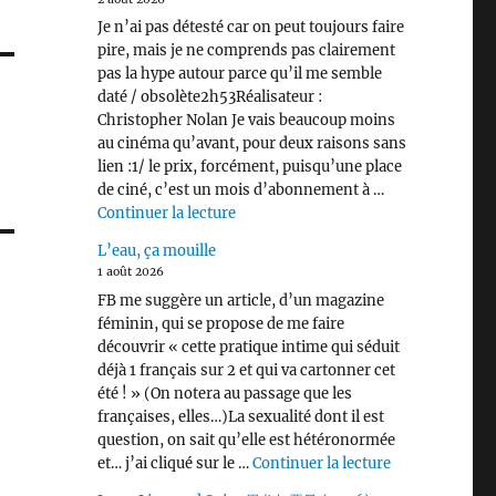
Je n’ai pas détesté car on peut toujours faire
pire, mais je ne comprends pas clairement
pas la hype autour parce qu’il me semble
daté / obsolète2h53Réalisateur :
Christopher Nolan Je vais beaucoup moins
au cinéma qu’avant, pour deux raisons sans
lien :1/ le prix, forcément, puisqu’une place
de ciné, c’est un mois d’abonnement à …
de « L’Odyssée (2026) »
Continuer la lecture
L’eau, ça mouille
1 août 2026
FB me suggère un article, d’un magazine
féminin, qui se propose de me faire
découvrir « cette pratique intime qui séduit
déjà 1 français sur 2 et qui va cartonner cet
été ! » (On notera au passage que les
françaises, elles…)La sexualité dont il est
question, on sait qu’elle est hétéronormée
de « L’eau, ça 
et… j’ai cliqué sur le …
Continuer la lecture