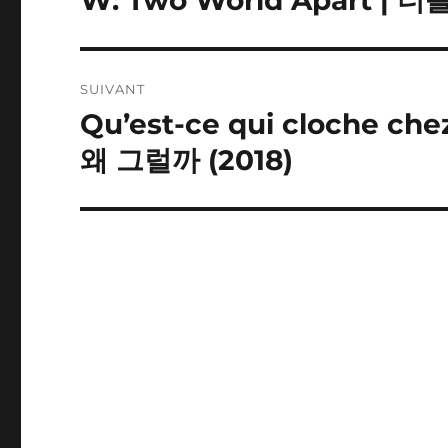
précédente :
l’article
SUIVANT
Qu’est-ce qui cloche che
Publication
suivante :
왜 그럴까 (2018)