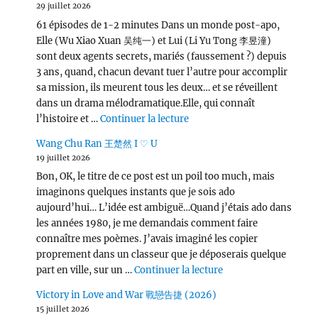
29 juillet 2026
61 épisodes de 1-2 minutes Dans un monde post-apo,
Elle (Wu Xiao Xuan 吴纯一) et Lui (Li Yu Tong 李昱潼)
sont deux agents secrets, mariés (faussement ?) depuis
3 ans, quand, chacun devant tuer l’autre pour accomplir
sa mission, ils meurent tous les deux… et se réveillent
dans un drama mélodramatique.Elle, qui connaît
de « Love, Lies, and Spies
l’histoire et …
Continuer la lecture
Wang Chu Ran 王楚然 I ♡ U
19 juillet 2026
Bon, OK, le titre de ce post est un poil too much, mais
imaginons quelques instants que je sois ado
aujourd’hui… L’idée est ambiguë…Quand j’étais ado dans
les années 1980, je me demandais comment faire
connaître mes poèmes. J’avais imaginé les copier
proprement dans un classeur que je déposerais quelque
de « Wang Chu Ran 
part en ville, sur un …
Continuer la lecture
Victory in Love and War 戰戀告捷 (2026)
15 juillet 2026