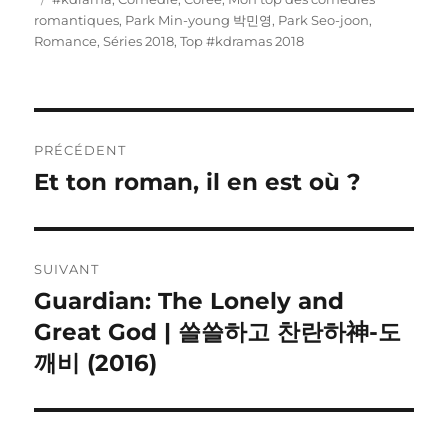
romantiques
,
Park Min-young 박민영
,
Park Seo-joon
,
Romance
,
Séries 2018
,
Top #kdramas 2018
Navigation
PRÉCÉDENT
de
Et ton roman, il en est où ?
Publication
précédente :
l’article
SUIVANT
Guardian: The Lonely and
Publication
suivante :
Great God | 쓸쓸하고 찬란하神-도
깨비 (2016)