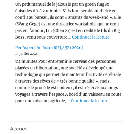
Un petit manuel de la jalousie par un green flag80
épisodes d’1 à 2 minutes S’ils font semblant d’être en
conflit au bureau, ils sont « amants du week-end ». Elle
(Wang Gege) est une directrice workaholic qui ne croit
pas en l’amour, Lui (Chen Si) est en réalité le fils du Big
de « Victor
Boss, venu sous couverture …
Continuer la lecture
Per Aspera Ad Astra 星河入梦 (2026)
13 juillet 2026
111 minutes Pour entretenir le cerveau des personnes
placées en hibernation, une société a développé une
technologie qui permet de maintenir l’activité cérébrale
à travers des rêves de « très bonne qualité », mais,
comme le procédé est coûteux, il est réservé aux longs
voyages à travers l’espace.A bord d’un vaisseau en route
de « Per Asp
pour une mission agricole, …
Continuer la lecture
Accueil