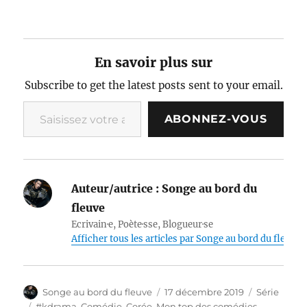
En savoir plus sur
Subscribe to get the latest posts sent to your email.
Saisissez votre adresse e-mail…
ABONNEZ-VOUS
Auteur/autrice :
Songe au bord du
fleuve
Ecrivain·e, Poète·sse, Blogueur·se
Afficher tous les articles par Songe au bord du fleuve
Auteur
Publié
Catégories
Songe au bord du fleuve
17 décembre 2019
Série
le
Étiquettes
#kdrama
,
Comédie
,
Corée
,
Mon top des comédies