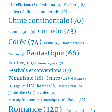
Action
(12)
#vdrama
(9)
#NiceFictions
(8)
Boucle temporelle
(10)
Ancien
(7)
Chine continentale
(70)
Comédie
(43)
Comme ça...
(9)
Corée
(74)
Drame
(6)
Droit d'auteur
(6)
Fantastique
(66)
Démons
(5)
Fantasy
(19)
Female gaze
(7)
Festivals et conventions
(17)
Féminisme
(18)
Genres
(15)
Gâteau
(7)
Intrigues
(12)
Isekai
(12)
Jasper Fforde
(5)
Jeu vidéo
(9)
Jeu de rôle
(8)
Polar
(10)
Mon top des comédies romantiques
(6)
Romance
(120)
Réseaux sociaux
(7)