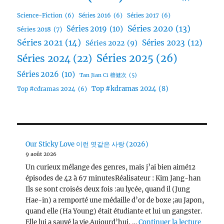
Science-Fiction
(6)
Séries 2016
(6)
Séries 2017
(6)
Séries 2020
(13)
Séries 2019
(10)
Séries 2018
(7)
Séries 2021
(14)
Séries 2023
(12)
Séries 2022
(9)
Séries 2025
(26)
Séries 2024
(22)
Séries 2026
(10)
Tan Jian Ci 檀健次
(5)
Top #kdramas 2024
(8)
Top #cdramas 2024
(6)
Our Sticky Love 이런 엿같은 사랑 (2026)
9 août 2026
Un curieux mélange des genres, mais j’ai bien aimé12
épisodes de 42 à 67 minutesRéalisateur : Kim Jang-han
Ils se sont croisés deux fois :au lycée, quand il (Jung
Hae-in) a remporté une médaille d’or de boxe ;au Japon,
quand elle (Ha Young) était étudiante et lui un gangster.
de « O
Elle lui a sauvé la vie.Aujourd’hui, …
Continuer la lecture