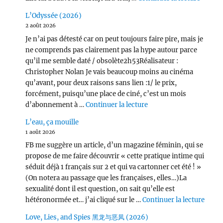
L’Odyssée (2026)
2 août 2026
Je n’ai pas détesté car on peut toujours faire pire, mais je
ne comprends pas clairement pas la hype autour parce
qu’il me semble daté / obsolète2h53Réalisateur :
Christopher Nolan Je vais beaucoup moins au cinéma
qu’avant, pour deux raisons sans lien :1/ le prix,
forcément, puisqu’une place de ciné, c’est un mois
de « L’Odyssée (2026) 
d’abonnement à …
Continuer la lecture
L’eau, ça mouille
1 août 2026
FB me suggère un article, d’un magazine féminin, qui se
propose de me faire découvrir « cette pratique intime qui
séduit déjà 1 français sur 2 et qui va cartonner cet été ! »
(On notera au passage que les françaises, elles…)La
sexualité dont il est question, on sait qu’elle est
de « L
hétéronormée et… j’ai cliqué sur le …
Continuer la lecture
Love, Lies, and Spies 黑龙与恶凤 (2026)