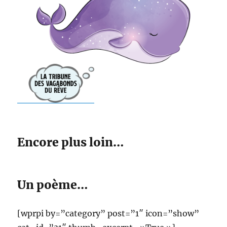
Encore plus loin…
Un poème…
[wprpi by=”category” post=”1″ icon=”show”