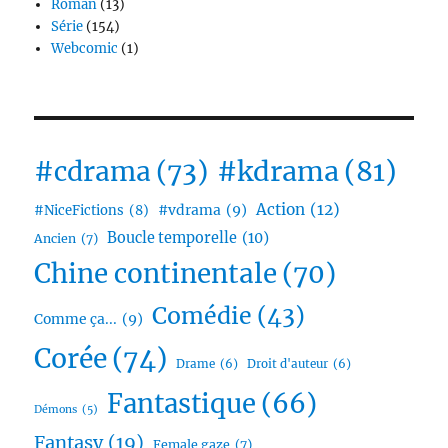
Roman
(13)
Série
(154)
Webcomic
(1)
#cdrama
(73)
#kdrama
(81)
Action
(12)
#vdrama
(9)
#NiceFictions
(8)
Boucle temporelle
(10)
Ancien
(7)
Chine continentale
(70)
Comédie
(43)
Comme ça...
(9)
Corée
(74)
Drame
(6)
Droit d'auteur
(6)
Fantastique
(66)
Démons
(5)
Fantasy
(19)
Female gaze
(7)