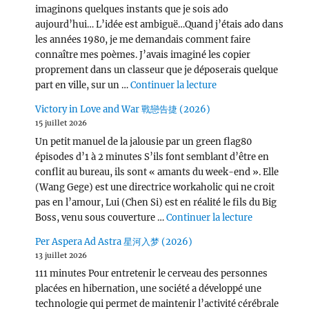
imaginons quelques instants que je sois ado
aujourd’hui… L’idée est ambiguë…Quand j’étais ado dans
les années 1980, je me demandais comment faire
connaître mes poèmes. J’avais imaginé les copier
proprement dans un classeur que je déposerais quelque
de « Wang Chu Ran 
part en ville, sur un …
Continuer la lecture
Victory in Love and War 戰戀告捷 (2026)
15 juillet 2026
Un petit manuel de la jalousie par un green flag80
épisodes d’1 à 2 minutes S’ils font semblant d’être en
conflit au bureau, ils sont « amants du week-end ». Elle
(Wang Gege) est une directrice workaholic qui ne croit
pas en l’amour, Lui (Chen Si) est en réalité le fils du Big
de « Victor
Boss, venu sous couverture …
Continuer la lecture
Per Aspera Ad Astra 星河入梦 (2026)
13 juillet 2026
111 minutes Pour entretenir le cerveau des personnes
placées en hibernation, une société a développé une
technologie qui permet de maintenir l’activité cérébrale