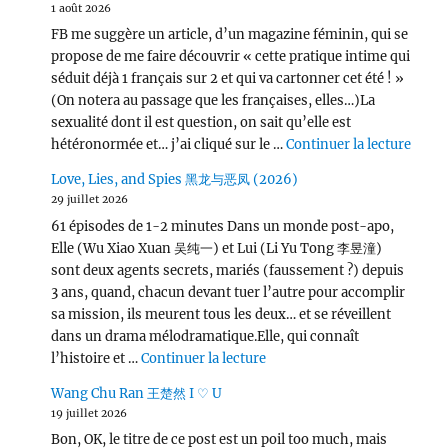
1 août 2026
FB me suggère un article, d’un magazine féminin, qui se
propose de me faire découvrir « cette pratique intime qui
séduit déjà 1 français sur 2 et qui va cartonner cet été ! »
(On notera au passage que les françaises, elles…)La
sexualité dont il est question, on sait qu’elle est
de « L
hétéronormée et… j’ai cliqué sur le …
Continuer la lecture
Love, Lies, and Spies 黑龙与恶凤 (2026)
29 juillet 2026
61 épisodes de 1-2 minutes Dans un monde post-apo,
Elle (Wu Xiao Xuan 吴纯一) et Lui (Li Yu Tong 李昱潼)
sont deux agents secrets, mariés (faussement ?) depuis
3 ans, quand, chacun devant tuer l’autre pour accomplir
sa mission, ils meurent tous les deux… et se réveillent
dans un drama mélodramatique.Elle, qui connaît
de « Love, Lies, and Spies
l’histoire et …
Continuer la lecture
Wang Chu Ran 王楚然 I ♡ U
19 juillet 2026
Bon, OK, le titre de ce post est un poil too much, mais