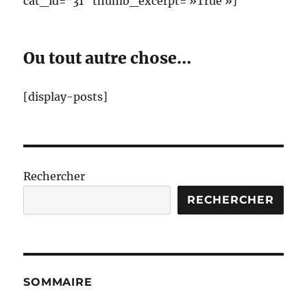
cat_id=”31″ thumb_excerpt= »True »]
Ou tout autre chose…
[display-posts]
Rechercher
RECHERCHER
SOMMAIRE