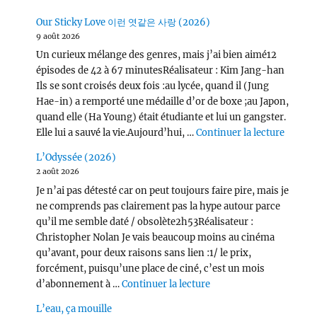
Our Sticky Love 이런 엿같은 사랑 (2026)
9 août 2026
Un curieux mélange des genres, mais j’ai bien aimé12
épisodes de 42 à 67 minutesRéalisateur : Kim Jang-han
Ils se sont croisés deux fois :au lycée, quand il (Jung
Hae-in) a remporté une médaille d’or de boxe ;au Japon,
quand elle (Ha Young) était étudiante et lui un gangster.
de « O
Elle lui a sauvé la vie.Aujourd’hui, …
Continuer la lecture
L’Odyssée (2026)
2 août 2026
Je n’ai pas détesté car on peut toujours faire pire, mais je
ne comprends pas clairement pas la hype autour parce
qu’il me semble daté / obsolète2h53Réalisateur :
Christopher Nolan Je vais beaucoup moins au cinéma
qu’avant, pour deux raisons sans lien :1/ le prix,
forcément, puisqu’une place de ciné, c’est un mois
de « L’Odyssée (2026) 
d’abonnement à …
Continuer la lecture
L’eau, ça mouille