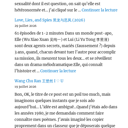
sexualité dont il est question, on sait qu’elle est
de « L
hétéronormée et… j’ai cliqué sur le …
Continuer la lecture
Love, Lies, and Spies 黑龙与恶凤 (2026)
29 juillet 2026
61 épisodes de 1-2 minutes Dans un monde post-apo,
Elle (Wu Xiao Xuan 吴纯一) et Lui (Li Yu Tong 李昱潼)
sont deux agents secrets, mariés (faussement ?) depuis
3 ans, quand, chacun devant tuer l’autre pour accomplir
sa mission, ils meurent tous les deux… et se réveillent
dans un drama mélodramatique.Elle, qui connaît
de « Love, Lies, and Spies
l’histoire et …
Continuer la lecture
Wang Chu Ran 王楚然 I ♡ U
19 juillet 2026
Bon, OK, le titre de ce post est un poil too much, mais
imaginons quelques instants que je sois ado
aujourd’hui… L’idée est ambiguë…Quand j’étais ado dans
les années 1980, je me demandais comment faire
connaître mes poèmes. J’avais imaginé les copier
proprement dans un classeur que je déposerais quelque