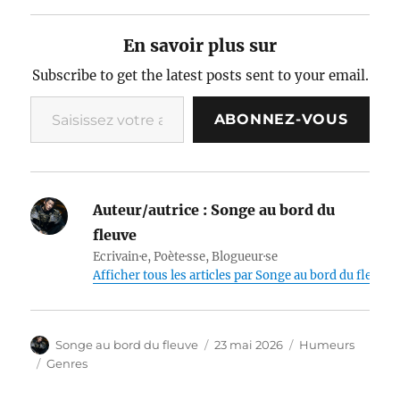
En savoir plus sur
Subscribe to get the latest posts sent to your email.
Saisissez votre adresse e-mail…
ABONNEZ-VOUS
Auteur/autrice :
Songe au bord du
fleuve
Ecrivain·e, Poète·sse, Blogueur·se
Afficher tous les articles par Songe au bord du fleuve
Auteur
Publié
Catégories
Songe au bord du fleuve
23 mai 2026
Humeurs
le
Étiquettes
Genres