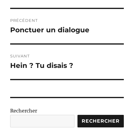
Navigation
PRÉCÉDENT
de
Ponctuer un dialogue
Publication
précédente :
l’article
SUIVANT
Hein ? Tu disais ?
Publication
suivante :
Rechercher
RECHERCHER