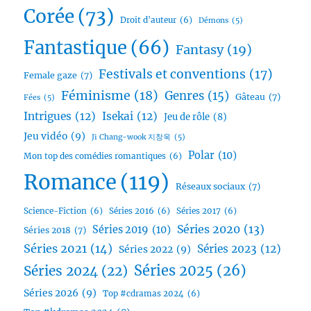
Corée
(73)
Droit d'auteur
(6)
Démons
(5)
Fantastique
(66)
Fantasy
(19)
Festivals et conventions
(17)
Female gaze
(7)
Féminisme
(18)
Genres
(15)
Gâteau
(7)
Fées
(5)
Intrigues
(12)
Isekai
(12)
Jeu de rôle
(8)
Jeu vidéo
(9)
Ji Chang-wook 지창욱
(5)
Polar
(10)
Mon top des comédies romantiques
(6)
Romance
(119)
Réseaux sociaux
(7)
Science-Fiction
(6)
Séries 2016
(6)
Séries 2017
(6)
Séries 2020
(13)
Séries 2019
(10)
Séries 2018
(7)
Séries 2021
(14)
Séries 2023
(12)
Séries 2022
(9)
Séries 2025
(26)
Séries 2024
(22)
Séries 2026
(9)
Top #cdramas 2024
(6)