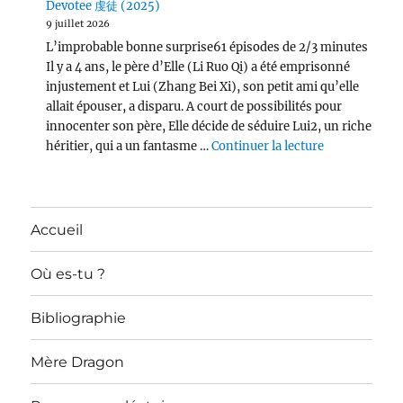
Devotee 虔徒 (2025)
9 juillet 2026
L’improbable bonne surprise61 épisodes de 2/3 minutes
Il y a 4 ans, le père d’Elle (Li Ruo Qi) a été emprisonné
injustement et Lui (Zhang Bei Xi), son petit ami qu’elle
allait épouser, a disparu. A court de possibilités pour
innocenter son père, Elle décide de séduire Lui2, un riche
de « Devotee
héritier, qui a un fantasme …
Continuer la lecture
Accueil
Où es-tu ?
Bibliographie
Mère Dragon