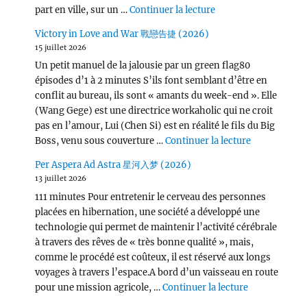
de « Wang Chu Ran 
part en ville, sur un …
Continuer la lecture
Victory in Love and War 戰戀告捷 (2026)
15 juillet 2026
Un petit manuel de la jalousie par un green flag80
épisodes d’1 à 2 minutes S’ils font semblant d’être en
conflit au bureau, ils sont « amants du week-end ». Elle
(Wang Gege) est une directrice workaholic qui ne croit
pas en l’amour, Lui (Chen Si) est en réalité le fils du Big
de « Victor
Boss, venu sous couverture …
Continuer la lecture
Per Aspera Ad Astra 星河入梦 (2026)
13 juillet 2026
111 minutes Pour entretenir le cerveau des personnes
placées en hibernation, une société a développé une
technologie qui permet de maintenir l’activité cérébrale
à travers des rêves de « très bonne qualité », mais,
comme le procédé est coûteux, il est réservé aux longs
voyages à travers l’espace.A bord d’un vaisseau en route
de « Per Asp
pour une mission agricole, …
Continuer la lecture