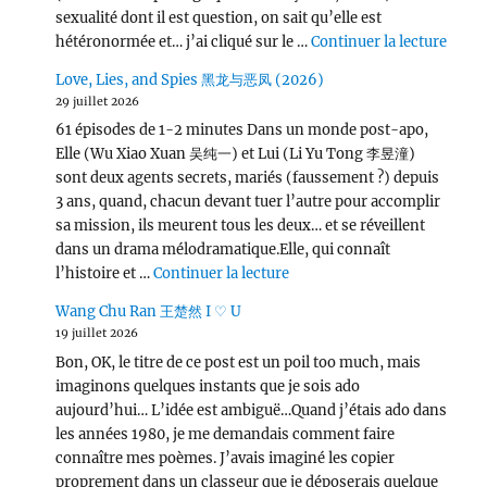
sexualité dont il est question, on sait qu’elle est
de « L
hétéronormée et… j’ai cliqué sur le …
Continuer la lecture
Love, Lies, and Spies 黑龙与恶凤 (2026)
29 juillet 2026
61 épisodes de 1-2 minutes Dans un monde post-apo,
Elle (Wu Xiao Xuan 吴纯一) et Lui (Li Yu Tong 李昱潼)
sont deux agents secrets, mariés (faussement ?) depuis
3 ans, quand, chacun devant tuer l’autre pour accomplir
sa mission, ils meurent tous les deux… et se réveillent
dans un drama mélodramatique.Elle, qui connaît
de « Love, Lies, and Spies
l’histoire et …
Continuer la lecture
Wang Chu Ran 王楚然 I ♡ U
19 juillet 2026
Bon, OK, le titre de ce post est un poil too much, mais
imaginons quelques instants que je sois ado
aujourd’hui… L’idée est ambiguë…Quand j’étais ado dans
les années 1980, je me demandais comment faire
connaître mes poèmes. J’avais imaginé les copier
proprement dans un classeur que je déposerais quelque