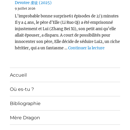
Devotee 虔徒 (2025)
9 juillet 2026
L’improbable bonne surprise61 épisodes de 2/3 minutes
Il y a 4 ans, le père d’Elle (Li Ruo Qi) a été emprisonné
injustement et Lui (Zhang Bei Xi), son petit ami qu’elle
allait épouser, a disparu. A court de possibilités pour
innocenter son père, Elle décide de séduire Lui2, un riche
de « Devotee
héritier, qui a un fantasme …
Continuer la lecture
Accueil
Où es-tu ?
Bibliographie
Mère Dragon