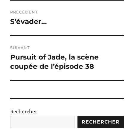
Navigation
PRÉCÉDENT
de
S’évader…
Publication
précédente :
l’article
SUIVANT
Pursuit of Jade, la scène
Publication
suivante :
coupée de l’épisode 38
Rechercher
RECHERCHER