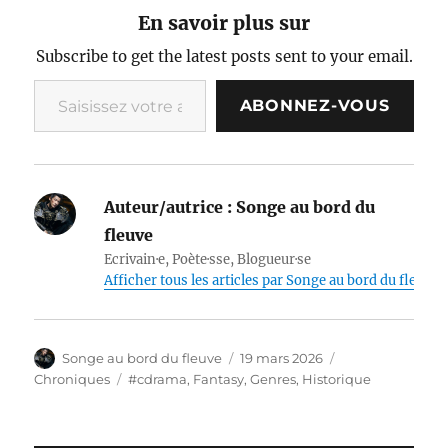
En savoir plus sur
Subscribe to get the latest posts sent to your email.
Saisissez votre adresse e-mail…
ABONNEZ-VOUS
Auteur/autrice :
Songe au bord du
fleuve
Ecrivain·e, Poète·sse, Blogueur·se
Afficher tous les articles par Songe au bord du fleuve
Auteur
Publié
Catégories
Songe au bord du fleuve
19 mars 2026
le
Étiquettes
Chroniques
#cdrama
,
Fantasy
,
Genres
,
Historique