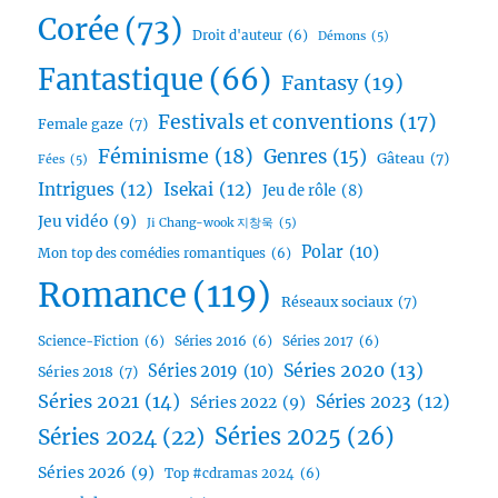
Corée
(73)
Droit d'auteur
(6)
Démons
(5)
Fantastique
(66)
Fantasy
(19)
Festivals et conventions
(17)
Female gaze
(7)
Féminisme
(18)
Genres
(15)
Gâteau
(7)
Fées
(5)
Intrigues
(12)
Isekai
(12)
Jeu de rôle
(8)
Jeu vidéo
(9)
Ji Chang-wook 지창욱
(5)
Polar
(10)
Mon top des comédies romantiques
(6)
Romance
(119)
Réseaux sociaux
(7)
Science-Fiction
(6)
Séries 2016
(6)
Séries 2017
(6)
Séries 2020
(13)
Séries 2019
(10)
Séries 2018
(7)
Séries 2021
(14)
Séries 2023
(12)
Séries 2022
(9)
Séries 2025
(26)
Séries 2024
(22)
Séries 2026
(9)
Top #cdramas 2024
(6)