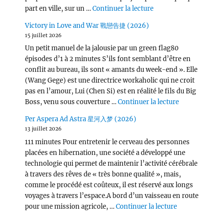
de « Wang Chu Ran 
part en ville, sur un …
Continuer la lecture
Victory in Love and War 戰戀告捷 (2026)
15 juillet 2026
Un petit manuel de la jalousie par un green flag80
épisodes d’1 à 2 minutes S’ils font semblant d’être en
conflit au bureau, ils sont « amants du week-end ». Elle
(Wang Gege) est une directrice workaholic qui ne croit
pas en l’amour, Lui (Chen Si) est en réalité le fils du Big
de « Victor
Boss, venu sous couverture …
Continuer la lecture
Per Aspera Ad Astra 星河入梦 (2026)
13 juillet 2026
111 minutes Pour entretenir le cerveau des personnes
placées en hibernation, une société a développé une
technologie qui permet de maintenir l’activité cérébrale
à travers des rêves de « très bonne qualité », mais,
comme le procédé est coûteux, il est réservé aux longs
voyages à travers l’espace.A bord d’un vaisseau en route
de « Per Asp
pour une mission agricole, …
Continuer la lecture