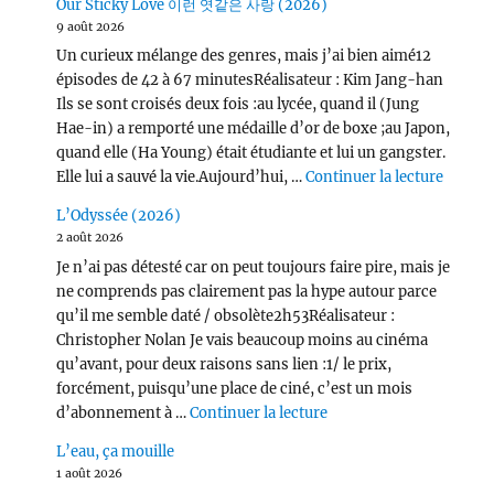
Our Sticky Love 이런 엿같은 사랑 (2026)
9 août 2026
Un curieux mélange des genres, mais j’ai bien aimé12
épisodes de 42 à 67 minutesRéalisateur : Kim Jang-han
Ils se sont croisés deux fois :au lycée, quand il (Jung
Hae-in) a remporté une médaille d’or de boxe ;au Japon,
quand elle (Ha Young) était étudiante et lui un gangster.
de « O
Elle lui a sauvé la vie.Aujourd’hui, …
Continuer la lecture
L’Odyssée (2026)
2 août 2026
Je n’ai pas détesté car on peut toujours faire pire, mais je
ne comprends pas clairement pas la hype autour parce
qu’il me semble daté / obsolète2h53Réalisateur :
Christopher Nolan Je vais beaucoup moins au cinéma
qu’avant, pour deux raisons sans lien :1/ le prix,
forcément, puisqu’une place de ciné, c’est un mois
de « L’Odyssée (2026) 
d’abonnement à …
Continuer la lecture
L’eau, ça mouille
1 août 2026