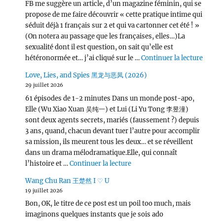
FB me suggère un article, d’un magazine féminin, qui se
propose de me faire découvrir « cette pratique intime qui
séduit déjà 1 français sur 2 et qui va cartonner cet été ! »
(On notera au passage que les françaises, elles…)La
sexualité dont il est question, on sait qu’elle est
de « L
hétéronormée et… j’ai cliqué sur le …
Continuer la lecture
Love, Lies, and Spies 黑龙与恶凤 (2026)
29 juillet 2026
61 épisodes de 1-2 minutes Dans un monde post-apo,
Elle (Wu Xiao Xuan 吴纯一) et Lui (Li Yu Tong 李昱潼)
sont deux agents secrets, mariés (faussement ?) depuis
3 ans, quand, chacun devant tuer l’autre pour accomplir
sa mission, ils meurent tous les deux… et se réveillent
dans un drama mélodramatique.Elle, qui connaît
de « Love, Lies, and Spies
l’histoire et …
Continuer la lecture
Wang Chu Ran 王楚然 I ♡ U
19 juillet 2026
Bon, OK, le titre de ce post est un poil too much, mais
imaginons quelques instants que je sois ado