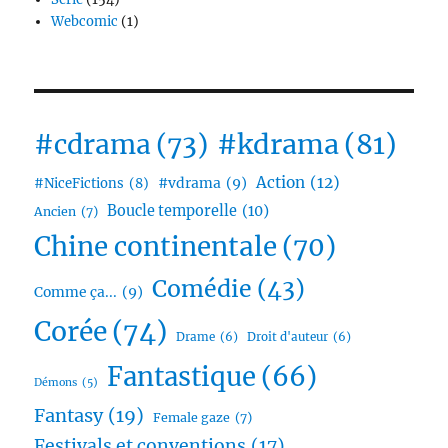
Webcomic
(1)
#cdrama
(73)
#kdrama
(81)
Action
(12)
#vdrama
(9)
#NiceFictions
(8)
Boucle temporelle
(10)
Ancien
(7)
Chine continentale
(70)
Comédie
(43)
Comme ça...
(9)
Corée
(74)
Drame
(6)
Droit d'auteur
(6)
Fantastique
(66)
Démons
(5)
Fantasy
(19)
Female gaze
(7)
Festivals et conventions
(17)