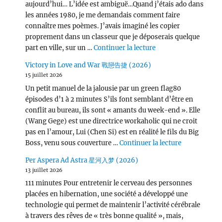
aujourd’hui… L’idée est ambiguë…Quand j’étais ado dans
les années 1980, je me demandais comment faire
connaître mes poèmes. J’avais imaginé les copier
proprement dans un classeur que je déposerais quelque
de « Wang Chu Ran 
part en ville, sur un …
Continuer la lecture
Victory in Love and War 戰戀告捷 (2026)
15 juillet 2026
Un petit manuel de la jalousie par un green flag80
épisodes d’1 à 2 minutes S’ils font semblant d’être en
conflit au bureau, ils sont « amants du week-end ». Elle
(Wang Gege) est une directrice workaholic qui ne croit
pas en l’amour, Lui (Chen Si) est en réalité le fils du Big
de « Victor
Boss, venu sous couverture …
Continuer la lecture
Per Aspera Ad Astra 星河入梦 (2026)
13 juillet 2026
111 minutes Pour entretenir le cerveau des personnes
placées en hibernation, une société a développé une
technologie qui permet de maintenir l’activité cérébrale
à travers des rêves de « très bonne qualité », mais,