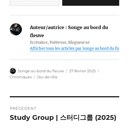
Auteur/autrice :
Songe au bord du
fleuve
Ecrivain·e, Poète·sse, Blogueur·se
Afficher tous les articles par Songe au bord du fleuve
Auteur
Publié
Catégories
Songe au bord du fleuve
27 février 2025
le
Étiquettes
Chroniques
Jeu de rôle
Navigation
PRÉCÉDENT
de
Study Group | 스터디그룹 (2025)
Publication
précédente :
l’article