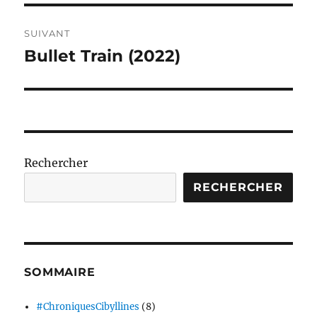
SUIVANT
Bullet Train (2022)
Publication
suivante :
Rechercher
RECHERCHER
SOMMAIRE
#ChroniquesCibyllines
(8)