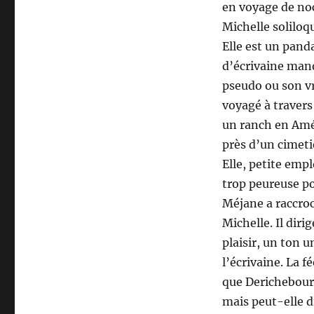
en voyage de noc
Michelle soliloq
Elle est un pand
d’écrivaine man
pseudo ou son vra
voyagé à travers
un ranch en Amé
près d’un cimeti
Elle, petite emp
trop peureuse po
Méjane a raccroc
Michelle. Il diri
plaisir, un ton 
l’écrivaine. La 
que Derichebourg
mais peut-elle di