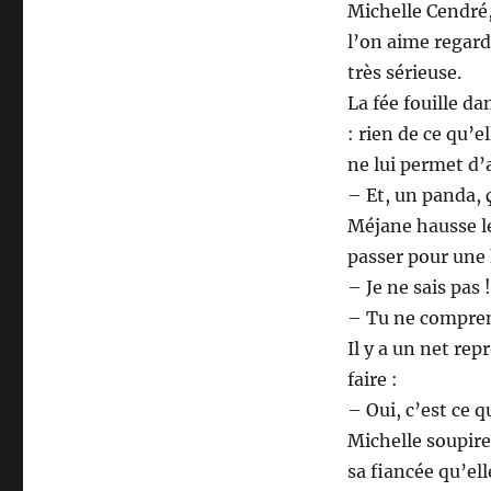
Michelle Cendré,
l’on aime regard
très sérieuse.
La fée fouille 
: rien de ce qu’
ne lui permet d’
– Et, un panda, ç
Méjane hausse les
passer pour une h
– Je ne sais pas !
– Tu ne compren
Il y a un net re
faire :
– Oui, c’est ce qu
Michelle soupire
sa fiancée qu’ell