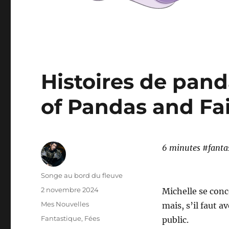
Histoires de panda
of Pandas and Fai
6 minutes #fanta
Auteur
Songe au bord du fleuve
Publié
2 novembre 2024
Michelle se conc
le
Catégories
Mes Nouvelles
mais, s’il faut a
Étiquettes
Fantastique
,
Fées
public.