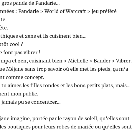
n gros panda de Pandarie…
nnées : Pandarie > World of Warcraft > jeu préféré
te.
ête.
thiques et zens et ils cuisinent bien…
utôt cool ?
e font pas vibrer !
mpa et zen, cuisinant bien > Michelle > Bander > Vibrer.
que Méjane sans trop savoir où elle met les pieds, ça m’a
rant comme concept.
, tu aimes les filles rondes et les bons petits plats, mais…
ment mon public.
a jamais pu se concentrer…
ne imagine, portée par le rayon de soleil, qu’elles sont
e les boutiques pour leurs robes de mariée ou qu’elles sont