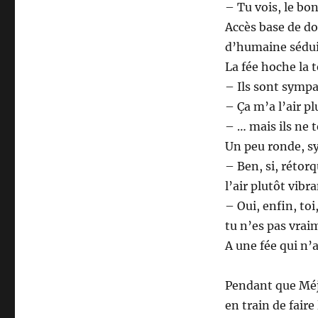
– Tu vois, le bo
Accès base de do
d’humaine sédui
La fée hoche la t
– Ils sont sympa
– Ça m’a l’air pl
– … mais ils ne t
Un peu ronde, sy
– Ben, si, rétor
l’air plutôt vib
– Oui, enfin, toi
tu n’es pas vrai
A une fée qui n’
Pendant que Méja
en train de fair