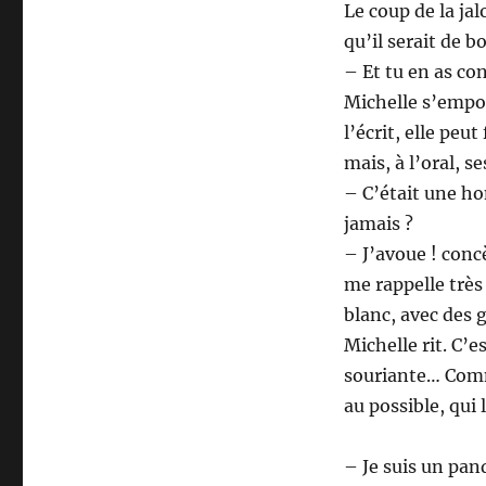
Le coup de la jal
qu’il serait de b
– Et tu en as c
Michelle s’empou
l’écrit, elle peu
mais, à l’oral, s
– C’était une ho
jamais ?
– J’avoue ! conc
me rappelle très
blanc, avec des g
Michelle rit. C’e
souriante… Comme
au possible, qui
– Je suis un pan