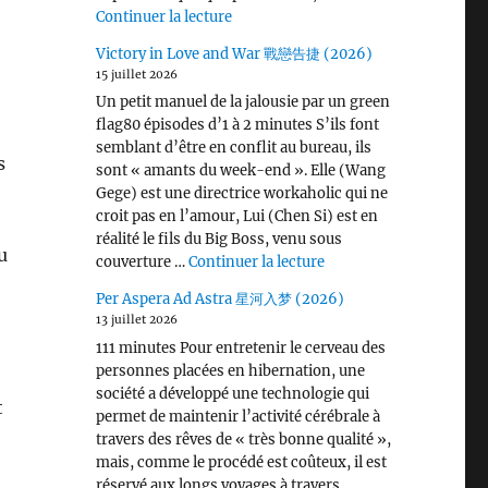
de « Wang Chu Ran 王楚然 I ♡ U »
Continuer la lecture
Victory in Love and War 戰戀告捷 (2026)
15 juillet 2026
Un petit manuel de la jalousie par un green
flag80 épisodes d’1 à 2 minutes S’ils font
semblant d’être en conflit au bureau, ils
s
sont « amants du week-end ». Elle (Wang
Gege) est une directrice workaholic qui ne
croit pas en l’amour, Lui (Chen Si) est en
réalité le fils du Big Boss, venu sous
u
de « Victory in Love 
couverture …
Continuer la lecture
Per Aspera Ad Astra 星河入梦 (2026)
13 juillet 2026
111 minutes Pour entretenir le cerveau des
personnes placées en hibernation, une
société a développé une technologie qui
t
permet de maintenir l’activité cérébrale à
travers des rêves de « très bonne qualité »,
mais, comme le procédé est coûteux, il est
réservé aux longs voyages à travers