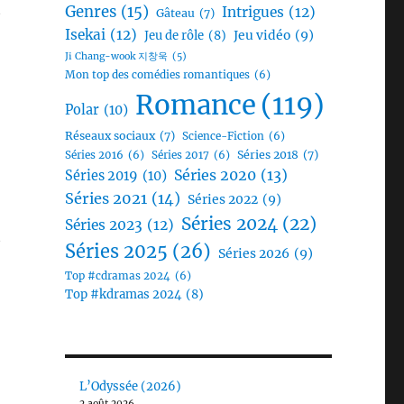
t
Genres
(15)
Intrigues
(12)
Gâteau
(7)
Isekai
(12)
Jeu vidéo
(9)
Jeu de rôle
(8)
Ji Chang-wook 지창욱
(5)
Mon top des comédies romantiques
(6)
Romance
(119)
Polar
(10)
Réseaux sociaux
(7)
Science-Fiction
(6)
Séries 2018
(7)
Séries 2016
(6)
Séries 2017
(6)
Séries 2020
(13)
Séries 2019
(10)
Séries 2021
(14)
Séries 2022
(9)
Séries 2024
(22)
Séries 2023
(12)
t
Séries 2025
(26)
Séries 2026
(9)
Top #cdramas 2024
(6)
Top #kdramas 2024
(8)
L’Odyssée (2026)
2 août 2026