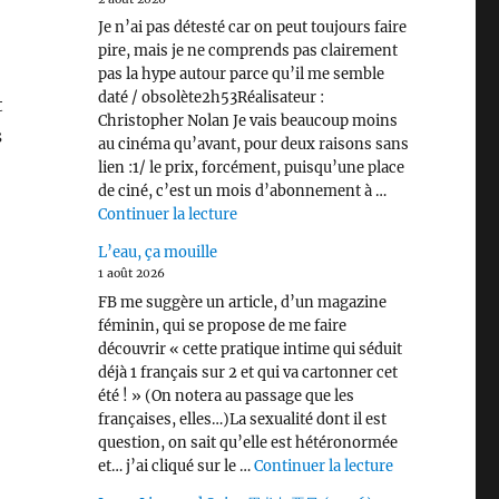
Je n’ai pas détesté car on peut toujours faire
pire, mais je ne comprends pas clairement
pas la hype autour parce qu’il me semble
daté / obsolète2h53Réalisateur :
t
Christopher Nolan Je vais beaucoup moins
s
au cinéma qu’avant, pour deux raisons sans
lien :1/ le prix, forcément, puisqu’une place
de ciné, c’est un mois d’abonnement à …
de « L’Odyssée (2026) »
Continuer la lecture
L’eau, ça mouille
1 août 2026
FB me suggère un article, d’un magazine
féminin, qui se propose de me faire
découvrir « cette pratique intime qui séduit
déjà 1 français sur 2 et qui va cartonner cet
été ! » (On notera au passage que les
françaises, elles…)La sexualité dont il est
question, on sait qu’elle est hétéronormée
de « L’eau, ça 
et… j’ai cliqué sur le …
Continuer la lecture