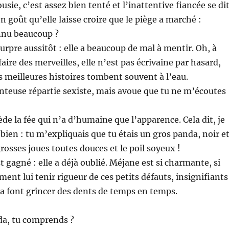
ousie, c’est assez bien tenté et l’inattentive fiancée se di
on goût qu’elle laisse croire que le piège a marché :
onnu beaucoup ?
rpre aussitôt : elle a beaucoup de mal à mentir. Oh, à
t faire des merveilles, elle n’est pas écrivaine par hasard,
es meilleures histoires tombent souvent à l’eau.
nteuse répartie sexiste, mais avoue que tu ne m’écoutes
ède la fée qui n’a d’humaine que l’apparence. Cela dit, je
 bien : tu m’expliquais que tu étais un gros panda, noir e
rosses joues toutes douces et le poil soyeux !
st gagné : elle a déjà oublié. Méjane est si charmante, si
nt lui tenir rigueur de ces petits défauts, insignifiants
 la font grincer des dents de temps en temps.
da, tu comprends ?