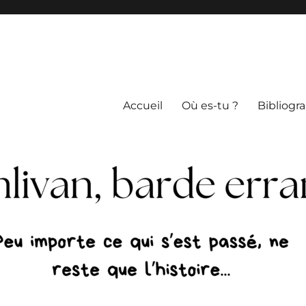
Accueil
Où es-tu ?
Bibliogr