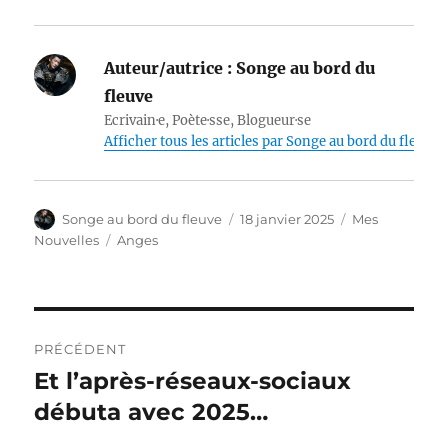
Auteur/autrice :
Songe au bord du
fleuve
Ecrivain·e, Poète·sse, Blogueur·se
Afficher tous les articles par Songe au bord du fleuve
Auteur
Publié
Catégories
Songe au bord du fleuve
18 janvier 2025
Mes
le
Étiquettes
Nouvelles
Anges
Navigation
PRÉCÉDENT
de
Et l’après-réseaux-sociaux
Publication
précédente :
débuta avec 2025…
l’article