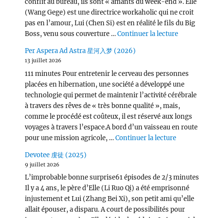
conflit au bureau, ils sont « amants du week-end ». Elle
(Wang Gege) est une directrice workaholic qui ne croit
pas en l’amour, Lui (Chen Si) est en réalité le fils du Big
de « Victor
Boss, venu sous couverture …
Continuer la lecture
Per Aspera Ad Astra 星河入梦 (2026)
13 juillet 2026
111 minutes Pour entretenir le cerveau des personnes
placées en hibernation, une société a développé une
technologie qui permet de maintenir l’activité cérébrale
à travers des rêves de « très bonne qualité », mais,
comme le procédé est coûteux, il est réservé aux longs
voyages à travers l’espace.A bord d’un vaisseau en route
de « Per Asp
pour une mission agricole, …
Continuer la lecture
Devotee 虔徒 (2025)
9 juillet 2026
L’improbable bonne surprise61 épisodes de 2/3 minutes
Il y a 4 ans, le père d’Elle (Li Ruo Qi) a été emprisonné
injustement et Lui (Zhang Bei Xi), son petit ami qu’elle
allait épouser, a disparu. A court de possibilités pour