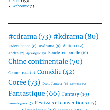
Série
(153)
Webcomic
(1)
#cdrama
(73)
#kdrama
(80)
Action
(12)
#vdrama
(9)
#NiceFictions
(8)
Boucle temporelle
(10)
Ancien
(7)
Apocalypse
(5)
Chine continentale
(70)
Comédie
(42)
Comme ça...
(9)
Corée
(73)
Droit d'auteur
(6)
Démons
(5)
Fantastique
(66)
Fantasy
(19)
Festivals et conventions
(17)
Female gaze
(7)