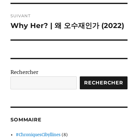
SUIVANT
Why Her? | 왜 오수재인가 (2022)
Publication
suivante :
Rechercher
RECHERCHER
SOMMAIRE
#ChroniquesCibyllines
(8)