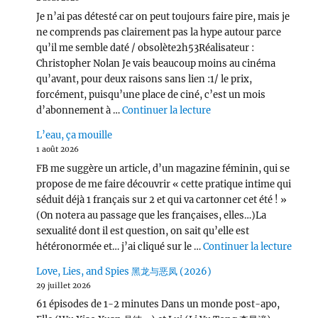
Je n’ai pas détesté car on peut toujours faire pire, mais je
ne comprends pas clairement pas la hype autour parce
qu’il me semble daté / obsolète2h53Réalisateur :
Christopher Nolan Je vais beaucoup moins au cinéma
qu’avant, pour deux raisons sans lien :1/ le prix,
forcément, puisqu’une place de ciné, c’est un mois
de « L’Odyssée (2026) 
d’abonnement à …
Continuer la lecture
L’eau, ça mouille
1 août 2026
FB me suggère un article, d’un magazine féminin, qui se
propose de me faire découvrir « cette pratique intime qui
séduit déjà 1 français sur 2 et qui va cartonner cet été ! »
(On notera au passage que les françaises, elles…)La
sexualité dont il est question, on sait qu’elle est
de « L
hétéronormée et… j’ai cliqué sur le …
Continuer la lecture
Love, Lies, and Spies 黑龙与恶凤 (2026)
29 juillet 2026
61 épisodes de 1-2 minutes Dans un monde post-apo,