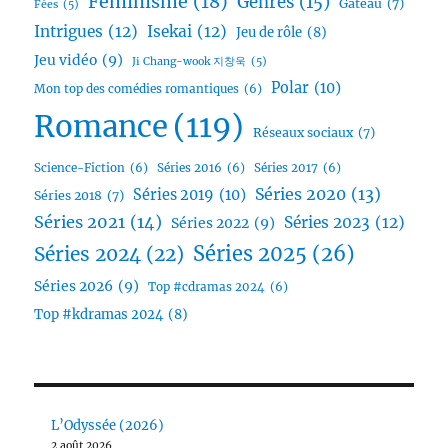
Féminisme
(18)
Genres
(15)
Gâteau
(7)
Fées
(5)
Intrigues
(12)
Isekai
(12)
Jeu de rôle
(8)
Jeu vidéo
(9)
Ji Chang-wook 지창욱
(5)
Polar
(10)
Mon top des comédies romantiques
(6)
Romance
(119)
Réseaux sociaux
(7)
Science-Fiction
(6)
Séries 2016
(6)
Séries 2017
(6)
Séries 2020
(13)
Séries 2019
(10)
Séries 2018
(7)
Séries 2021
(14)
Séries 2023
(12)
Séries 2022
(9)
Séries 2025
(26)
Séries 2024
(22)
Séries 2026
(9)
Top #cdramas 2024
(6)
Top #kdramas 2024
(8)
L’Odyssée (2026)
2 août 2026