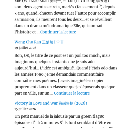
Elle (Wu Xiao Xuan 吴纯一) et Lui (Li Yu Tong 李昱潼)
sont deux agents secrets, mariés (faussement ?) depuis
3 ans, quand, chacun devant tuer l’autre pour accomplir
sa mission, ils meurent tous les deux… et se réveillent
dans un drama mélodramatique.Elle, qui connaît
de « Love, Lies, and Spies
l’histoire et …
Continuer la lecture
Wang Chu Ran 王楚然 I ♡ U
19 juillet 2026
Bon, OK, le titre de ce post est un poil too much, mais
imaginons quelques instants que je sois ado
aujourd’hui… L’idée est ambiguë…Quand j’étais ado dans
les années 1980, je me demandais comment faire
connaître mes poèmes. J’avais imaginé les copier
proprement dans un classeur que je déposerais quelque
de « Wang Chu Ran 
part en ville, sur un …
Continuer la lecture
Victory in Love and War 戰戀告捷 (2026)
15 juillet 2026
Un petit manuel de la jalousie par un green flag80
épisodes d’1 à 2 minutes S’ils font semblant d’être en