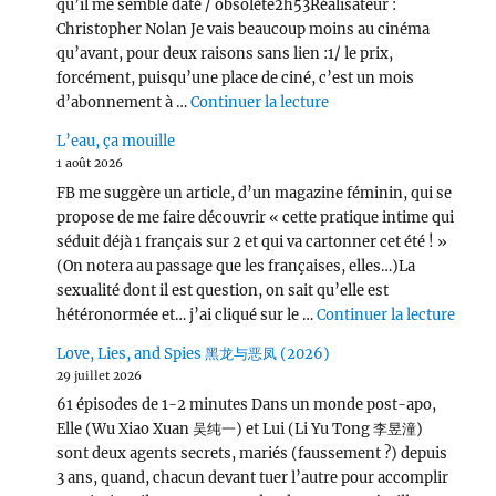
qu’il me semble daté / obsolète2h53Réalisateur :
Christopher Nolan Je vais beaucoup moins au cinéma
qu’avant, pour deux raisons sans lien :1/ le prix,
forcément, puisqu’une place de ciné, c’est un mois
de « L’Odyssée (2026) 
d’abonnement à …
Continuer la lecture
L’eau, ça mouille
1 août 2026
FB me suggère un article, d’un magazine féminin, qui se
propose de me faire découvrir « cette pratique intime qui
séduit déjà 1 français sur 2 et qui va cartonner cet été ! »
(On notera au passage que les françaises, elles…)La
sexualité dont il est question, on sait qu’elle est
de « L
hétéronormée et… j’ai cliqué sur le …
Continuer la lecture
Love, Lies, and Spies 黑龙与恶凤 (2026)
29 juillet 2026
61 épisodes de 1-2 minutes Dans un monde post-apo,
Elle (Wu Xiao Xuan 吴纯一) et Lui (Li Yu Tong 李昱潼)
sont deux agents secrets, mariés (faussement ?) depuis
3 ans, quand, chacun devant tuer l’autre pour accomplir