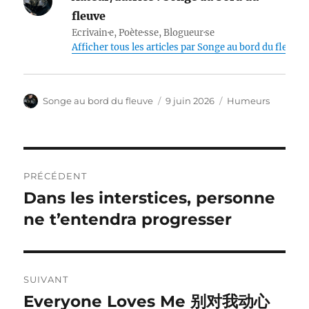
fleuve
Ecrivain·e, Poète·sse, Blogueur·se
Afficher tous les articles par Songe au bord du fleuve
Auteur
Publié
Catégories
Songe au bord du fleuve
9 juin 2026
Humeurs
le
Navigation
PRÉCÉDENT
de
Dans les interstices, personne
Publication
précédente :
ne t’entendra progresser
l’article
SUIVANT
Everyone Loves Me 别对我动心
Publication