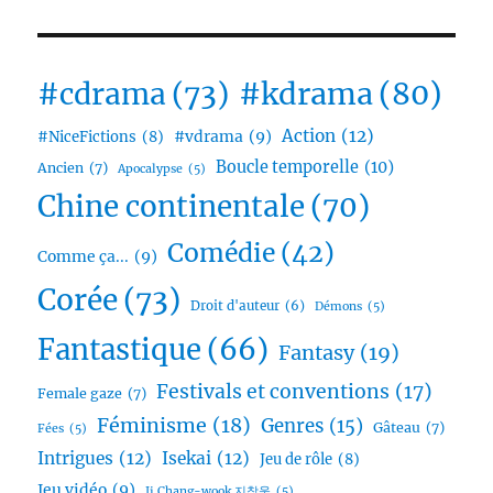
#cdrama
(73)
#kdrama
(80)
Action
(12)
#vdrama
(9)
#NiceFictions
(8)
Boucle temporelle
(10)
Ancien
(7)
Apocalypse
(5)
Chine continentale
(70)
Comédie
(42)
Comme ça...
(9)
Corée
(73)
Droit d'auteur
(6)
Démons
(5)
Fantastique
(66)
Fantasy
(19)
Festivals et conventions
(17)
Female gaze
(7)
Féminisme
(18)
Genres
(15)
Gâteau
(7)
Fées
(5)
Intrigues
(12)
Isekai
(12)
Jeu de rôle
(8)
Jeu vidéo
(9)
Ji Chang-wook 지창욱
(5)