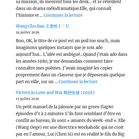
sa mission, ils meurent tous les deux… et se réveillent
dans un drama mélodramatique.Elle, qui connaît
de « Love, Lies, and Spies
l’histoire et …
Continuer la lecture
Wang Chu Ran 王楚然 I ♡ U
19 juillet 2026
Bon, OK, le titre de ce post est un poil too much, mais
imaginons quelques instants que je sois ado
aujourd’hui… L’idée est ambiguë…Quand j’étais ado dans
les années 1980, je me demandais comment faire
connaître mes poèmes. J’avais imaginé les copier
proprement dans un classeur que je déposerais quelque
de « Wang Chu Ran 
part en ville, sur un …
Continuer la lecture
Victory in Love and War 戰戀告捷 (2026)
15 juillet 2026
Un petit manuel de la jalousie par un green flag80
épisodes d’1 à 2 minutes S’ils font semblant d’être en
conflit au bureau, ils sont « amants du week-end ». Elle
(Wang Gege) est une directrice workaholic qui ne croit
pas en l’amour, Lui (Chen Si) est en réalité le fils du Big