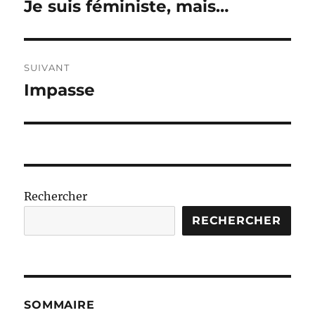
de
Je suis féministe, mais…
Publication
précédente :
l’article
SUIVANT
Impasse
Publication
suivante :
Rechercher
RECHERCHER
SOMMAIRE