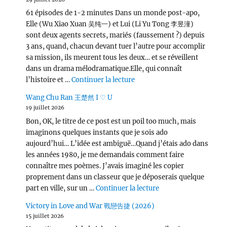
61 épisodes de 1-2 minutes Dans un monde post-apo,
Elle (Wu Xiao Xuan 吴纯一) et Lui (Li Yu Tong 李昱潼)
sont deux agents secrets, mariés (faussement ?) depuis
3 ans, quand, chacun devant tuer l’autre pour accomplir
sa mission, ils meurent tous les deux… et se réveillent
dans un drama mélodramatique.Elle, qui connaît
de « Love, Lies, and Spies
l’histoire et …
Continuer la lecture
Wang Chu Ran 王楚然 I ♡ U
19 juillet 2026
Bon, OK, le titre de ce post est un poil too much, mais
imaginons quelques instants que je sois ado
aujourd’hui… L’idée est ambiguë…Quand j’étais ado dans
les années 1980, je me demandais comment faire
connaître mes poèmes. J’avais imaginé les copier
proprement dans un classeur que je déposerais quelque
de « Wang Chu Ran 
part en ville, sur un …
Continuer la lecture
Victory in Love and War 戰戀告捷 (2026)
15 juillet 2026