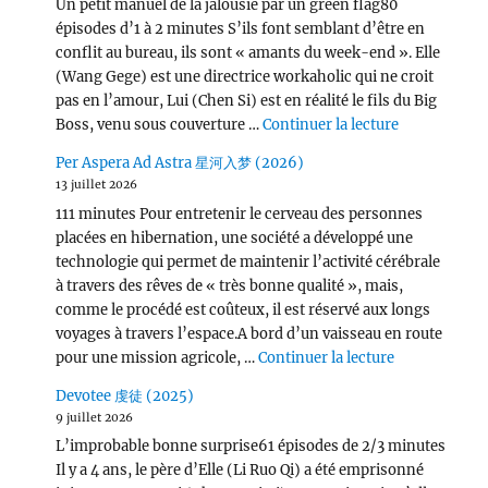
Un petit manuel de la jalousie par un green flag80
épisodes d’1 à 2 minutes S’ils font semblant d’être en
conflit au bureau, ils sont « amants du week-end ». Elle
(Wang Gege) est une directrice workaholic qui ne croit
pas en l’amour, Lui (Chen Si) est en réalité le fils du Big
de « Victor
Boss, venu sous couverture …
Continuer la lecture
Per Aspera Ad Astra 星河入梦 (2026)
13 juillet 2026
111 minutes Pour entretenir le cerveau des personnes
placées en hibernation, une société a développé une
technologie qui permet de maintenir l’activité cérébrale
à travers des rêves de « très bonne qualité », mais,
comme le procédé est coûteux, il est réservé aux longs
voyages à travers l’espace.A bord d’un vaisseau en route
de « Per Asp
pour une mission agricole, …
Continuer la lecture
Devotee 虔徒 (2025)
9 juillet 2026
L’improbable bonne surprise61 épisodes de 2/3 minutes
Il y a 4 ans, le père d’Elle (Li Ruo Qi) a été emprisonné