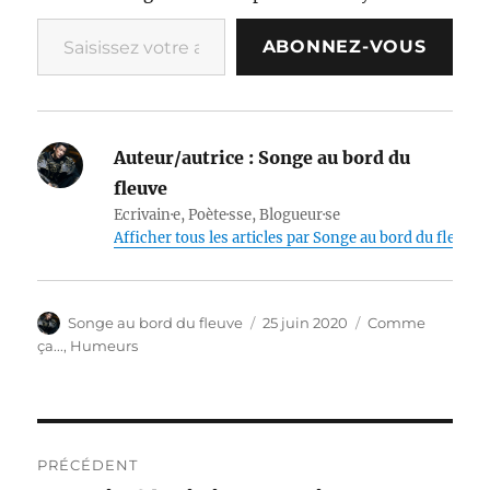
Saisissez votre adresse e-mail…
ABONNEZ-VOUS
Auteur/autrice :
Songe au bord du
fleuve
Ecrivain·e, Poète·sse, Blogueur·se
Afficher tous les articles par Songe au bord du fleuve
Auteur
Publié
Catégories
Songe au bord du fleuve
25 juin 2020
Comme
le
ça...
,
Humeurs
Navigation
PRÉCÉDENT