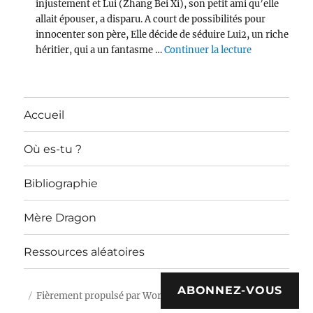
injustement et Lui (Zhang Bei Xi), son petit ami qu’elle
allait épouser, a disparu. A court de possibilités pour
innocenter son père, Elle décide de séduire Lui2, un riche
de « Devotee
héritier, qui a un fantasme …
Continuer la lecture
Accueil
Où es-tu ?
Bibliographie
Mère Dragon
Ressources aléatoires
ABONNEZ-VOUS
Fièrement propulsé par WordPress