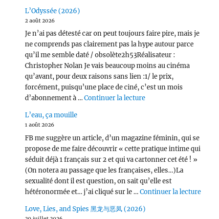
L’Odyssée (2026)
2 août 2026
Je n’ai pas détesté car on peut toujours faire pire, mais je
ne comprends pas clairement pas la hype autour parce
qu’il me semble daté / obsolète2h53Réalisateur :
Christopher Nolan Je vais beaucoup moins au cinéma
qu’avant, pour deux raisons sans lien :1/ le prix,
forcément, puisqu’une place de ciné, c’est un mois
de « L’Odyssée (2026) 
d’abonnement à …
Continuer la lecture
L’eau, ça mouille
1 août 2026
FB me suggère un article, d’un magazine féminin, qui se
propose de me faire découvrir « cette pratique intime qui
séduit déjà 1 français sur 2 et qui va cartonner cet été ! »
(On notera au passage que les françaises, elles…)La
sexualité dont il est question, on sait qu’elle est
de « L
hétéronormée et… j’ai cliqué sur le …
Continuer la lecture
Love, Lies, and Spies 黑龙与恶凤 (2026)
29 juillet 2026