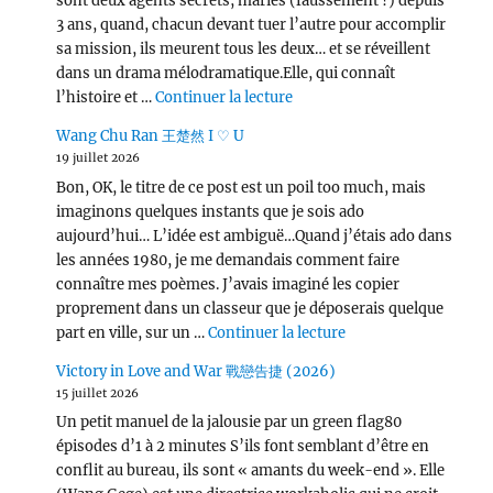
sont deux agents secrets, mariés (faussement ?) depuis
3 ans, quand, chacun devant tuer l’autre pour accomplir
sa mission, ils meurent tous les deux… et se réveillent
dans un drama mélodramatique.Elle, qui connaît
de « Love, Lies, and Spies
l’histoire et …
Continuer la lecture
Wang Chu Ran 王楚然 I ♡ U
19 juillet 2026
Bon, OK, le titre de ce post est un poil too much, mais
imaginons quelques instants que je sois ado
aujourd’hui… L’idée est ambiguë…Quand j’étais ado dans
les années 1980, je me demandais comment faire
connaître mes poèmes. J’avais imaginé les copier
proprement dans un classeur que je déposerais quelque
de « Wang Chu Ran 
part en ville, sur un …
Continuer la lecture
Victory in Love and War 戰戀告捷 (2026)
15 juillet 2026
Un petit manuel de la jalousie par un green flag80
épisodes d’1 à 2 minutes S’ils font semblant d’être en
conflit au bureau, ils sont « amants du week-end ». Elle