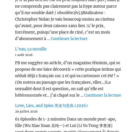
ne comprends pas clairement pas la hype autour parce
qu’il me semble daté / obsolète2h53Réalisateur :
Christopher Nolan Je vais beaucoup moins au cinéma
qu’avant, pour deux raisons sans lien :1/ le prix,
forcément, puisqu’une place de ciné, c’est un mois
de « L’Odyssée (2026) 
d’abonnement à …
Continuer la lecture
L’eau, ça mouille
1 août 2026
FB me suggère un article, d’un magazine féminin, qui se
propose de me faire découvrir « cette pratique intime qui
séduit déjà 1 français sur 2 et qui va cartonner cet été ! »
(On notera au passage que les françaises, elles…)La
sexualité dont il est question, on sait qu’elle est
de « L
hétéronormée et… j’ai cliqué sur le …
Continuer la lecture
Love, Lies, and Spies 黑龙与恶凤 (2026)
29 juillet 2026
61 épisodes de 1-2 minutes Dans un monde post-apo,
Elle (Wu Xiao Xuan 吴纯一) et Lui (Li Yu Tong 李昱潼)