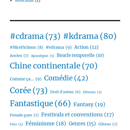
Webcomic
(1)
#cdrama
(73)
#kdrama
(80)
Action
(12)
#vdrama
(9)
#NiceFictions
(8)
Boucle temporelle
(10)
Ancien
(7)
Apocalypse
(5)
Chine continentale
(70)
Comédie
(42)
Comme ça...
(9)
Corée
(73)
Droit d'auteur
(6)
Démons
(5)
Fantastique
(66)
Fantasy
(19)
Festivals et conventions
(17)
Female gaze
(7)
Féminisme
(18)
Genres
(15)
Gâteau
(7)
Fées
(5)