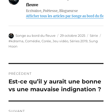
fleuve
Ecrivain·e, Poète·sse, Blogueur·se
Afficher tous les articles par Songe au bord du fleuve
Auteur
Publié
Catégories
Étiqu
Songe au bord du fleuve
29 octobre 2025
Série
le
#kdrama
,
Comédie
,
Corée
,
Jeu vidéo
,
Séries 2019
,
Sung
Hoon
Navigation
PRÉCÉDENT
de
Est-ce qu’il y aurait une bonne
Publication
précédente :
vs une mauvaise indignation ?
l’article
SUIVANT