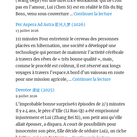
(Wang Gege) est une directrice workaholic qui ne croit
pas en l’amour, Lui (Chen Si) est en réalité le fils du Big
de « Victor
Boss, venu sous couverture …
Continuer la lecture
Per Aspera Ad Astra 星河入梦 (2026)
13 juillet 2026
111 minutes Pour entretenir le cerveau des personnes
placées en hibernation, une société a développé une
technologie qui permet de maintenir l’activité cérébrale
à travers des rêves de « très bonne qualité », mais,
comme le procédé est coûteux, il est réservé aux longs
voyages à travers l’espace.A bord d’un vaisseau en route
de « Per Asp
pour une mission agricole, …
Continuer la lecture
Devotee 虔徒 (2025)
9 juillet 2026
L’improbable bonne surprise61 épisodes de 2/3 minutes
Il y a 4 ans, le père d’Elle (Li Ruo Qi) a été emprisonné
injustement et Lui (Zhang Bei Xi), son petit ami qu’elle
allait épouser, a disparu. A court de possibilités pour
innocenter son père, Elle décide de séduire Lui2, un riche