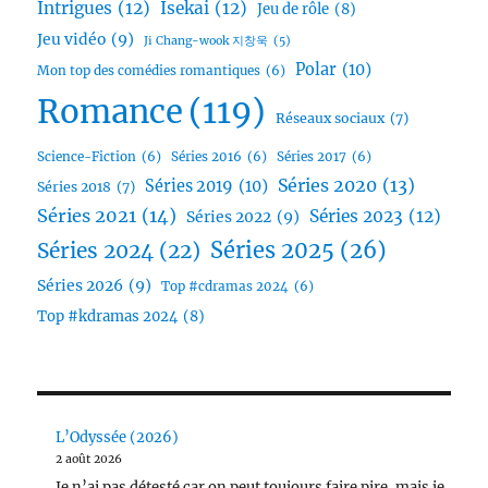
Intrigues
(12)
Isekai
(12)
Jeu de rôle
(8)
Jeu vidéo
(9)
Ji Chang-wook 지창욱
(5)
Polar
(10)
Mon top des comédies romantiques
(6)
Romance
(119)
Réseaux sociaux
(7)
Science-Fiction
(6)
Séries 2016
(6)
Séries 2017
(6)
Séries 2020
(13)
Séries 2019
(10)
Séries 2018
(7)
Séries 2021
(14)
Séries 2023
(12)
Séries 2022
(9)
Séries 2025
(26)
Séries 2024
(22)
Séries 2026
(9)
Top #cdramas 2024
(6)
Top #kdramas 2024
(8)
L’Odyssée (2026)
2 août 2026
Je n’ai pas détesté car on peut toujours faire pire, mais je