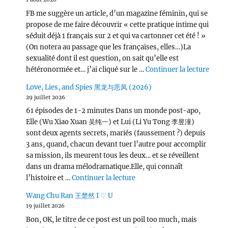
FB me suggère un article, d’un magazine féminin, qui se
propose de me faire découvrir « cette pratique intime qui
séduit déjà 1 français sur 2 et qui va cartonner cet été ! »
(On notera au passage que les françaises, elles…)La
sexualité dont il est question, on sait qu’elle est
de « L
hétéronormée et… j’ai cliqué sur le …
Continuer la lecture
Love, Lies, and Spies 黑龙与恶凤 (2026)
29 juillet 2026
61 épisodes de 1-2 minutes Dans un monde post-apo,
Elle (Wu Xiao Xuan 吴纯一) et Lui (Li Yu Tong 李昱潼)
sont deux agents secrets, mariés (faussement ?) depuis
3 ans, quand, chacun devant tuer l’autre pour accomplir
sa mission, ils meurent tous les deux… et se réveillent
dans un drama mélodramatique.Elle, qui connaît
de « Love, Lies, and Spies
l’histoire et …
Continuer la lecture
Wang Chu Ran 王楚然 I ♡ U
19 juillet 2026
Bon, OK, le titre de ce post est un poil too much, mais