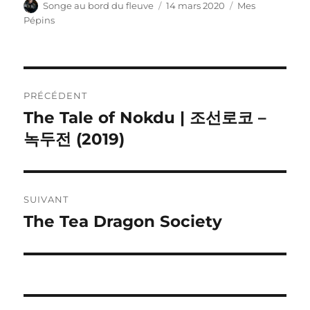
Auteur
Publié
Catégories
Songe au bord du fleuve
14 mars 2020
Mes
le
Pépins
Navigation
PRÉCÉDENT
de
The Tale of Nokdu | 조선로코 –
Publication
précédente :
녹두전 (2019)
l’article
SUIVANT
The Tea Dragon Society
Publication
suivante :