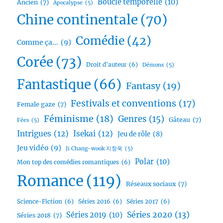
Boucle temporelle
(10)
Ancien
(7)
Apocalypse
(5)
Chine continentale
(70)
Comédie
(42)
Comme ça...
(9)
Corée
(73)
Droit d'auteur
(6)
Démons
(5)
Fantastique
(66)
Fantasy
(19)
Festivals et conventions
(17)
Female gaze
(7)
Féminisme
(18)
Genres
(15)
Gâteau
(7)
Fées
(5)
Intrigues
(12)
Isekai
(12)
Jeu de rôle
(8)
Jeu vidéo
(9)
Ji Chang-wook 지창욱
(5)
Polar
(10)
Mon top des comédies romantiques
(6)
Romance
(119)
Réseaux sociaux
(7)
Science-Fiction
(6)
Séries 2016
(6)
Séries 2017
(6)
Séries 2020
(13)
Séries 2019
(10)
Séries 2018
(7)