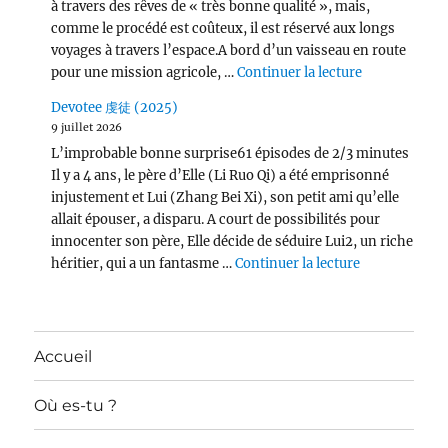
à travers des rêves de « très bonne qualité », mais,
comme le procédé est coûteux, il est réservé aux longs
voyages à travers l’espace.A bord d’un vaisseau en route
de « Per Asp
pour une mission agricole, …
Continuer la lecture
Devotee 虔徒 (2025)
9 juillet 2026
L’improbable bonne surprise61 épisodes de 2/3 minutes
Il y a 4 ans, le père d’Elle (Li Ruo Qi) a été emprisonné
injustement et Lui (Zhang Bei Xi), son petit ami qu’elle
allait épouser, a disparu. A court de possibilités pour
innocenter son père, Elle décide de séduire Lui2, un riche
de « Devotee
héritier, qui a un fantasme …
Continuer la lecture
Accueil
Où es-tu ?