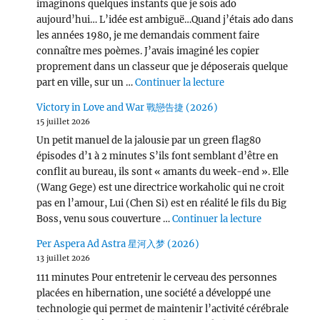
imaginons quelques instants que je sois ado
aujourd’hui… L’idée est ambiguë…Quand j’étais ado dans
les années 1980, je me demandais comment faire
connaître mes poèmes. J’avais imaginé les copier
proprement dans un classeur que je déposerais quelque
de « Wang Chu Ran 
part en ville, sur un …
Continuer la lecture
Victory in Love and War 戰戀告捷 (2026)
15 juillet 2026
Un petit manuel de la jalousie par un green flag80
épisodes d’1 à 2 minutes S’ils font semblant d’être en
conflit au bureau, ils sont « amants du week-end ». Elle
(Wang Gege) est une directrice workaholic qui ne croit
pas en l’amour, Lui (Chen Si) est en réalité le fils du Big
de « Victor
Boss, venu sous couverture …
Continuer la lecture
Per Aspera Ad Astra 星河入梦 (2026)
13 juillet 2026
111 minutes Pour entretenir le cerveau des personnes
placées en hibernation, une société a développé une
technologie qui permet de maintenir l’activité cérébrale