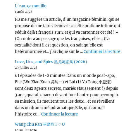
L’eau, ça mouille
1 août 2026
FB me suggère un article, d’un magazine féminin, qui se
propose de me faire découvrir « cette pratique intime qui
séduit déjà 1 français sur 2 et qui va cartonner cet été ! »
(On notera au passage que les françaises, elles…)La
sexualité dont il est question, on sait qu’elle est
de « L
hétéronormée et… j’ai cliqué sur le …
Continuer la lecture
Love, Lies, and Spies 黑龙与恶凤 (2026)
29 juillet 2026
61 épisodes de 1-2 minutes Dans un monde post-apo,
Elle (Wu Xiao Xuan 吴纯一) et Lui (Li Yu Tong 李昱潼)
sont deux agents secrets, mariés (faussement ?) depuis
3 ans, quand, chacun devant tuer l’autre pour accomplir
sa mission, ils meurent tous les deux… et se réveillent
dans un drama mélodramatique.Elle, qui connaît
de « Love, Lies, and Spies
l’histoire et …
Continuer la lecture
Wang Chu Ran 王楚然 I ♡ U
19 juillet 2026