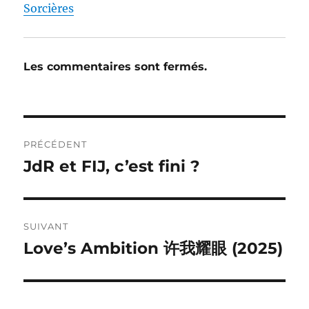
Sorcières
Les commentaires sont fermés.
Navigation
PRÉCÉDENT
de
JdR et FIJ, c’est fini ?
Publication
précédente :
l’article
SUIVANT
Love’s Ambition 许我耀眼 (2025)
Publication
suivante :