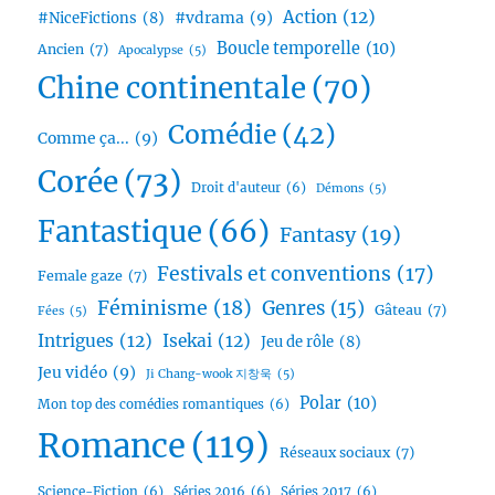
Action
(12)
#vdrama
(9)
#NiceFictions
(8)
Boucle temporelle
(10)
Ancien
(7)
Apocalypse
(5)
Chine continentale
(70)
Comédie
(42)
Comme ça...
(9)
Corée
(73)
Droit d'auteur
(6)
Démons
(5)
Fantastique
(66)
Fantasy
(19)
Festivals et conventions
(17)
Female gaze
(7)
Féminisme
(18)
Genres
(15)
Gâteau
(7)
Fées
(5)
Intrigues
(12)
Isekai
(12)
Jeu de rôle
(8)
Jeu vidéo
(9)
Ji Chang-wook 지창욱
(5)
Polar
(10)
Mon top des comédies romantiques
(6)
Romance
(119)
Réseaux sociaux
(7)
Science-Fiction
(6)
Séries 2016
(6)
Séries 2017
(6)