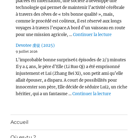
placées en hibernation, une société a développé une
technologie qui permet de maintenir l’activité cérébrale
à travers des rêves de « très bonne qualité », mais,
comme le procédé est coûteux, il est réservé aux longs
voyages à travers l’espace.A bord d’un vaisseau en route
de « Per Asp
pour une mission agricole, …
Continuer la lecture
Devotee 虔徒 (2025)
9 juillet 2026
L’improbable bonne surprise61 épisodes de 2/3 minutes
Il y a 4 ans, le père d’Elle (Li Ruo Qi) a été emprisonné
injustement et Lui (Zhang Bei Xi), son petit ami qu’elle
allait épouser, a disparu. A court de possibilités pour
innocenter son père, Elle décide de séduire Lui2, un riche
de « Devotee
héritier, qui a un fantasme …
Continuer la lecture
Accueil
Où es-tu ?