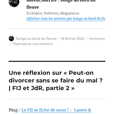
fleuve
Ecrivain·e, Poète·sse, Blogueur·se
Afficher tous les articles par Songe au bord du fleuve
Auteur
Publié
Catégories
Songe au bord du fleuve
16 février 2026
Humeurs
le
Étiquettes
Festivals et conventions
Une réflexion sur « Peut-on
divorcer sans se faire du mal ?
| FIJ et JdR, partie 2 »
Ping :
Le FIJ se fiche de nous ! – Lasers &