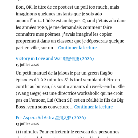
Bon, OK, le titre de ce post est un poil too much, mais
imaginons quelques instants que je sois ado
aujourd’hui… L’idée est ambiguë…Quand j’étais ado dans
les années 1980, je me demandais comment faire
connaître mes poèmes. J’avais imaginé les copier
proprement dans un classeur que je déposerais quelque
de « Wang Chu Ran 
part en ville, sur un …
Continuer la lecture
Victory in Love and War 戰戀告捷 (2026)
15 juillet 2026
Un petit manuel de la jalousie par un green flag80
épisodes d’1 à 2 minutes S’ils font semblant d’être en
conflit au bureau, ils sont « amants du week-end ». Elle
(Wang Gege) est une directrice workaholic qui ne croit
pas en l’amour, Lui (Chen Si) est en réalité le fils du Big
de « Victor
Boss, venu sous couverture …
Continuer la lecture
Per Aspera Ad Astra 星河入梦 (2026)
13 juillet 2026
111 minutes Pour entretenir le cerveau des personnes