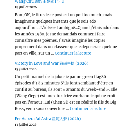
Wang Chu Ran 王楚然 I ♡ U
19 juillet 2026
Bon, OK, le titre de ce post est un poil too much, mais
imaginons quelques instants que je sois ado
aujourd’hui… L’idée est ambiguë…Quand j’étais ado dans
les années 1980, je me demandais comment faire
connaître mes poèmes. J’avais imaginé les copier
proprement dans un classeur que je déposerais quelque
de « Wang Chu Ran 
part en ville, sur un …
Continuer la lecture
Victory in Love and War 戰戀告捷 (2026)
15 juillet 2026
Un petit manuel de la jalousie par un green flag80
épisodes d’1 à 2 minutes S’ils font semblant d’être en
conflit au bureau, ils sont « amants du week-end ». Elle
(Wang Gege) est une directrice workaholic qui ne croit
pas en l’amour, Lui (Chen Si) est en réalité le fils du Big
de « Victor
Boss, venu sous couverture …
Continuer la lecture
Per Aspera Ad Astra 星河入梦 (2026)
13 juillet 2026