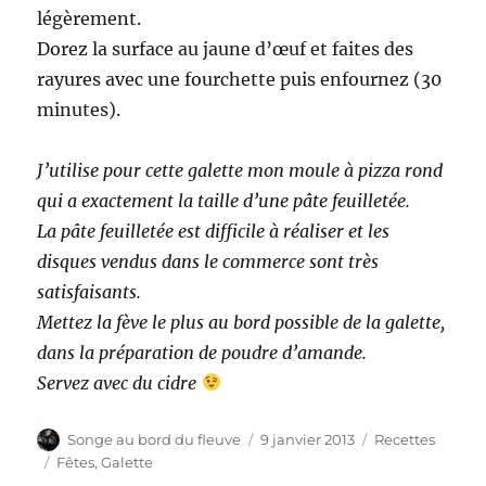
légèrement.
Dorez la surface au jaune d’œuf et faites des
rayures avec une fourchette puis enfournez (30
minutes).
J’utilise pour cette galette mon moule à pizza rond
qui a exactement la taille d’une pâte feuilletée.
La pâte feuilletée est difficile à réaliser et les
disques vendus dans le commerce sont très
satisfaisants.
Mettez la fève le plus au bord possible de la galette,
dans la préparation de poudre d’amande.
Servez avec du cidre
Auteur
Publié
Catégories
Songe au bord du fleuve
9 janvier 2013
Recettes
le
Étiquettes
Fêtes
,
Galette