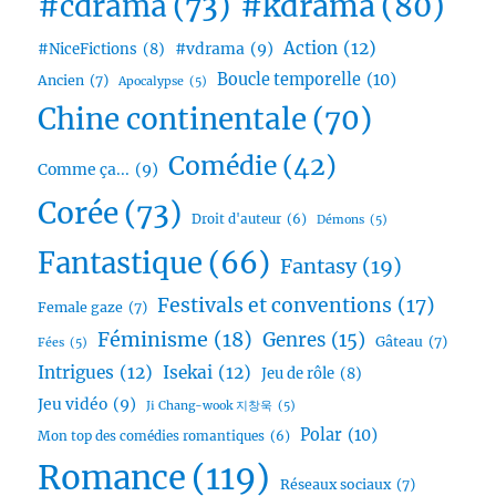
#cdrama
(73)
#kdrama
(80)
Action
(12)
#vdrama
(9)
#NiceFictions
(8)
Boucle temporelle
(10)
Ancien
(7)
Apocalypse
(5)
Chine continentale
(70)
Comédie
(42)
Comme ça...
(9)
Corée
(73)
Droit d'auteur
(6)
Démons
(5)
Fantastique
(66)
Fantasy
(19)
Festivals et conventions
(17)
Female gaze
(7)
Féminisme
(18)
Genres
(15)
Gâteau
(7)
Fées
(5)
Intrigues
(12)
Isekai
(12)
Jeu de rôle
(8)
Jeu vidéo
(9)
Ji Chang-wook 지창욱
(5)
Polar
(10)
Mon top des comédies romantiques
(6)
Romance
(119)
Réseaux sociaux
(7)