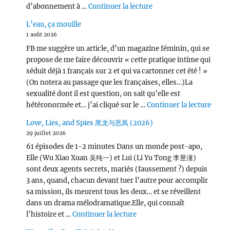
de « L’Odyssée (2026) 
d’abonnement à …
Continuer la lecture
L’eau, ça mouille
1 août 2026
FB me suggère un article, d’un magazine féminin, qui se
propose de me faire découvrir « cette pratique intime qui
séduit déjà 1 français sur 2 et qui va cartonner cet été ! »
(On notera au passage que les françaises, elles…)La
sexualité dont il est question, on sait qu’elle est
de « L
hétéronormée et… j’ai cliqué sur le …
Continuer la lecture
Love, Lies, and Spies 黑龙与恶凤 (2026)
29 juillet 2026
61 épisodes de 1-2 minutes Dans un monde post-apo,
Elle (Wu Xiao Xuan 吴纯一) et Lui (Li Yu Tong 李昱潼)
sont deux agents secrets, mariés (faussement ?) depuis
3 ans, quand, chacun devant tuer l’autre pour accomplir
sa mission, ils meurent tous les deux… et se réveillent
dans un drama mélodramatique.Elle, qui connaît
de « Love, Lies, and Spies
l’histoire et …
Continuer la lecture