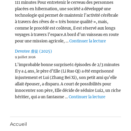
111 minutes Pour entretenir le cerveau des personnes
placées en hibernation, une société a développé une
technologie qui permet de maintenir l’activité cérébrale
à travers des rêves de « très bonne qualité », mais,
comme le procédé est coûteux, il est réservé aux longs
voyages à travers l’espace.A bord d’un vaisseau en route
de « Per Asp
pour une mission agricole, …
Continuer la lecture
Devotee 虔徒 (2025)
9 juillet 2026
L’improbable bonne surprise61 épisodes de 2/3 minutes
Il y a 4 ans, le père d’Elle (Li Ruo Qi) a été emprisonné
injustement et Lui (Zhang Bei Xi), son petit ami qu’elle
allait épouser, a disparu. A court de possibilités pour
innocenter son père, Elle décide de séduire Lui2, un riche
de « Devotee
héritier, qui a un fantasme …
Continuer la lecture
Accueil