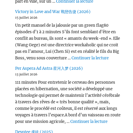
de « Wang Chu Ran 
part en ville, sur un …
Continuer la lecture
Victory in Love and War 戰戀告捷 (2026)
15 juillet 2026
Un petit manuel de la jalousie par un green flag80
épisodes d’1 à 2 minutes S’ils font semblant d’être en
conflit au bureau, ils sont « amants du week-end ». Elle
(Wang Gege) est une directrice workaholic qui ne croit
pas en l’amour, Lui (Chen Si) est en réalité le fils du Big
de « Victor
Boss, venu sous couverture …
Continuer la lecture
Per Aspera Ad Astra 星河入梦 (2026)
13 juillet 2026
111 minutes Pour entretenir le cerveau des personnes
placées en hibernation, une société a développé une
technologie qui permet de maintenir l’activité cérébrale
à travers des rêves de « très bonne qualité », mais,
comme le procédé est coûteux, il est réservé aux longs
voyages à travers l’espace.A bord d’un vaisseau en route
de « Per Asp
pour une mission agricole, …
Continuer la lecture
Devotee 虔徒 (2025)