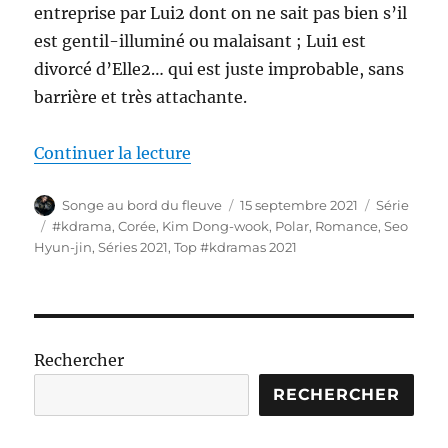
entreprise par Lui2 dont on ne sait pas bien s’il
est gentil-illuminé ou malaisant ; Lui1 est
divorcé d’Elle2… qui est juste improbable, sans
barrière et très attachante.
de « You Are My Spring | 너는 나
Continuer la lecture
Auteur
Publié
Catégories
Songe au bord du fleuve
15 septembre 2021
Série
le
Étiquettes
#kdrama
,
Corée
,
Kim Dong-wook
,
Polar
,
Romance
,
Seo
Hyun-jin
,
Séries 2021
,
Top #kdramas 2021
Rechercher
RECHERCHER