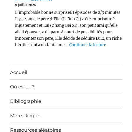
9 juillet 2026
L’improbable bonne surprise61 épisodes de 2/3 minutes
Il y a 4 ans, le père d’Elle (Li Ruo Qi) a été emprisonné
injustement et Lui (Zhang Bei Xi), son petit ami qu’elle
allait épouser, a disparu. A court de possibilités pour
innocenter son père, Elle décide de séduire Lui2, un riche
de « Devotee
héritier, qui a un fantasme …
Continuer la lecture
Accueil
Où es-tu ?
Bibliographie
Mère Dragon
Ressources aléatoires