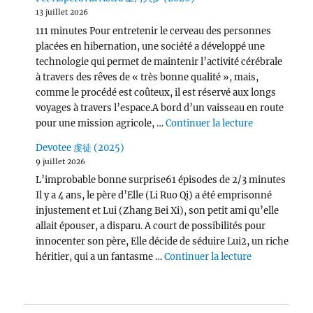
13 juillet 2026
111 minutes Pour entretenir le cerveau des personnes
placées en hibernation, une société a développé une
technologie qui permet de maintenir l’activité cérébrale
à travers des rêves de « très bonne qualité », mais,
comme le procédé est coûteux, il est réservé aux longs
voyages à travers l’espace.A bord d’un vaisseau en route
de « Per Asp
pour une mission agricole, …
Continuer la lecture
Devotee 虔徒 (2025)
9 juillet 2026
L’improbable bonne surprise61 épisodes de 2/3 minutes
Il y a 4 ans, le père d’Elle (Li Ruo Qi) a été emprisonné
injustement et Lui (Zhang Bei Xi), son petit ami qu’elle
allait épouser, a disparu. A court de possibilités pour
innocenter son père, Elle décide de séduire Lui2, un riche
de « Devotee
héritier, qui a un fantasme …
Continuer la lecture