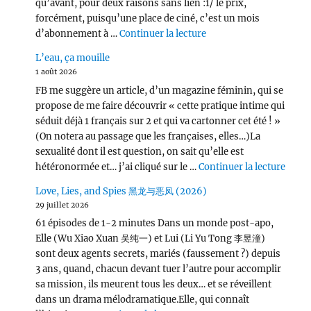
qu’avant, pour deux raisons sans lien :1/ le prix,
forcément, puisqu’une place de ciné, c’est un mois
de « L’Odyssée (2026) 
d’abonnement à …
Continuer la lecture
L’eau, ça mouille
1 août 2026
FB me suggère un article, d’un magazine féminin, qui se
propose de me faire découvrir « cette pratique intime qui
séduit déjà 1 français sur 2 et qui va cartonner cet été ! »
(On notera au passage que les françaises, elles…)La
sexualité dont il est question, on sait qu’elle est
de « L
hétéronormée et… j’ai cliqué sur le …
Continuer la lecture
Love, Lies, and Spies 黑龙与恶凤 (2026)
29 juillet 2026
61 épisodes de 1-2 minutes Dans un monde post-apo,
Elle (Wu Xiao Xuan 吴纯一) et Lui (Li Yu Tong 李昱潼)
sont deux agents secrets, mariés (faussement ?) depuis
3 ans, quand, chacun devant tuer l’autre pour accomplir
sa mission, ils meurent tous les deux… et se réveillent
dans un drama mélodramatique.Elle, qui connaît