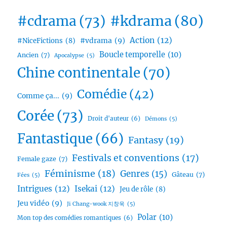
#cdrama
(73)
#kdrama
(80)
Action
(12)
#vdrama
(9)
#NiceFictions
(8)
Boucle temporelle
(10)
Ancien
(7)
Apocalypse
(5)
Chine continentale
(70)
Comédie
(42)
Comme ça...
(9)
Corée
(73)
Droit d'auteur
(6)
Démons
(5)
Fantastique
(66)
Fantasy
(19)
Festivals et conventions
(17)
Female gaze
(7)
Féminisme
(18)
Genres
(15)
Gâteau
(7)
Fées
(5)
Intrigues
(12)
Isekai
(12)
Jeu de rôle
(8)
Jeu vidéo
(9)
Ji Chang-wook 지창욱
(5)
Polar
(10)
Mon top des comédies romantiques
(6)