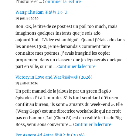
de « Love, Lies, and Spies
l’histoire et …
Continuer la lecture
Wang Chu Ran 王楚然 I ♡ U
19 juillet 2026
Bon, OK, le titre de ce post est un poil too much, mais
imaginons quelques instants que je sois ado
aujourd’hui… L’idée est ambiguë…Quand j’étais ado dans
les années 1980, je me demandais comment faire
connaître mes poèmes. J’avais imaginé les copier
proprement dans un classeur que je déposerais quelque
de « Wang Chu Ran 
part en ville, sur un …
Continuer la lecture
Victory in Love and War 戰戀告捷 (2026)
15 juillet 2026
Un petit manuel de la jalousie par un green flag80
épisodes d’1 à 2 minutes S’ils font semblant d’être en
conflit au bureau, ils sont « amants du week-end ». Elle
(Wang Gege) est une directrice workaholic qui ne croit
pas en l’amour, Lui (Chen Si) est en réalité le fils du Big
de « Victor
Boss, venu sous couverture …
Continuer la lecture
Per Aspera Ad Astra 星河入梦 (2026)