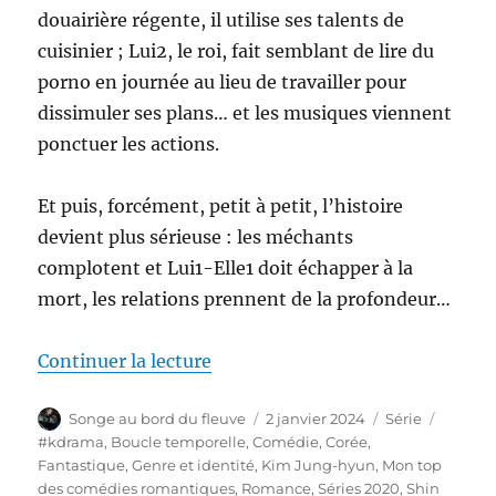
douairière régente, il utilise ses talents de
cuisinier ; Lui2, le roi, fait semblant de lire du
porno en journée au lieu de travailler pour
dissimuler ses plans… et les musiques viennent
ponctuer les actions.
Et puis, forcément, petit à petit, l’histoire
devient plus sérieuse : les méchants
complotent et Lui1-Elle1 doit échapper à la
mort, les relations prennent de la profondeur…
de « Mr. Queen 철인왕후 (2020) 
Continuer la lecture
Auteur
Publié
Catégories
Étiquet
Songe au bord du fleuve
2 janvier 2024
Série
le
#kdrama
,
Boucle temporelle
,
Comédie
,
Corée
,
Fantastique
,
Genre et identité
,
Kim Jung-hyun
,
Mon top
des comédies romantiques
,
Romance
,
Séries 2020
,
Shin