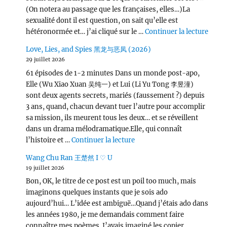
(On notera au passage que les françaises, elles…)La
sexualité dont il est question, on sait qu’elle est
de « L
hétéronormée et… j’ai cliqué sur le …
Continuer la lecture
Love, Lies, and Spies 黑龙与恶凤 (2026)
29 juillet 2026
61 épisodes de 1-2 minutes Dans un monde post-apo,
Elle (Wu Xiao Xuan 吴纯一) et Lui (Li Yu Tong 李昱潼)
sont deux agents secrets, mariés (faussement ?) depuis
3 ans, quand, chacun devant tuer l’autre pour accomplir
sa mission, ils meurent tous les deux… et se réveillent
dans un drama mélodramatique.Elle, qui connaît
de « Love, Lies, and Spies
l’histoire et …
Continuer la lecture
Wang Chu Ran 王楚然 I ♡ U
19 juillet 2026
Bon, OK, le titre de ce post est un poil too much, mais
imaginons quelques instants que je sois ado
aujourd’hui… L’idée est ambiguë…Quand j’étais ado dans
les années 1980, je me demandais comment faire
connaître mes poèmes. J’avais imaginé les copier