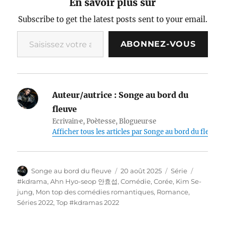
En savoir plus sur
Subscribe to get the latest posts sent to your email.
Saisissez votre adresse e-mail…
ABONNEZ-VOUS
Auteur/autrice :
Songe au bord du
fleuve
Ecrivain·e, Poète·sse, Blogueur·se
Afficher tous les articles par Songe au bord du fleuve
Auteur
Publié
Catégories
Étiquett
Songe au bord du fleuve
20 août 2025
Série
le
#kdrama
,
Ahn Hyo-seop 안효섭
,
Comédie
,
Corée
,
Kim Se-
jung
,
Mon top des comédies romantiques
,
Romance
,
Séries 2022
,
Top #kdramas 2022