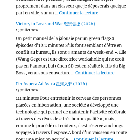
proprement dans un classeur que je déposerais quelque
de « Wang Chu Ran 
part en ville, sur un …
Continuer la lecture
Victory in Love and War 戰戀告捷 (2026)
15 juillet 2026
Un petit manuel de la jalousie par un green flag80
épisodes d’1 à 2 minutes S’ils font semblant d’être en
conflit au bureau, ils sont « amants du week-end ». Elle
(Wang Gege) est une directrice workaholic qui ne croit
pas en l’amour, Lui (Chen Si) est en réalité le fils du Big
de « Victor
Boss, venu sous couverture …
Continuer la lecture
Per Aspera Ad Astra 星河入梦 (2026)
13 juillet 2026
111 minutes Pour entretenir le cerveau des personnes
placées en hibernation, une société a développé une
technologie qui permet de maintenir l’activité cérébrale
à travers des rêves de « très bonne qualité », mais,
comme le procédé est coûteux, il est réservé aux longs
voyages à travers l’espace.A bord d’un vaisseau en route
de « Per Asp
pour une mission agricole, …
Continuer la lecture