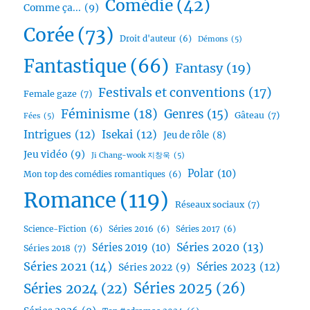
Comédie
(42)
Comme ça...
(9)
Corée
(73)
Droit d'auteur
(6)
Démons
(5)
Fantastique
(66)
Fantasy
(19)
Festivals et conventions
(17)
Female gaze
(7)
Féminisme
(18)
Genres
(15)
Gâteau
(7)
Fées
(5)
Intrigues
(12)
Isekai
(12)
Jeu de rôle
(8)
Jeu vidéo
(9)
Ji Chang-wook 지창욱
(5)
Polar
(10)
Mon top des comédies romantiques
(6)
Romance
(119)
Réseaux sociaux
(7)
Science-Fiction
(6)
Séries 2016
(6)
Séries 2017
(6)
Séries 2020
(13)
Séries 2019
(10)
Séries 2018
(7)
Séries 2021
(14)
Séries 2023
(12)
Séries 2022
(9)
Séries 2025
(26)
Séries 2024
(22)