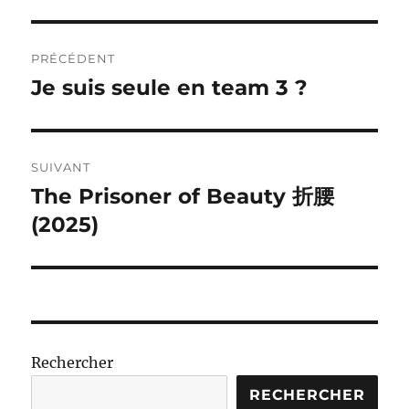
Navigation
PRÉCÉDENT
de
Je suis seule en team 3 ?
Publication
précédente :
l’article
SUIVANT
The Prisoner of Beauty 折腰
Publication
suivante :
(2025)
Rechercher
RECHERCHER