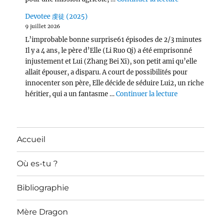
Devotee 虔徒 (2025)
9 juillet 2026
L’improbable bonne surprise61 épisodes de 2/3 minutes
Il y a 4 ans, le père d’Elle (Li Ruo Qi) a été emprisonné
injustement et Lui (Zhang Bei Xi), son petit ami qu’elle
allait épouser, a disparu. A court de possibilités pour
innocenter son père, Elle décide de séduire Lui2, un riche
de « Devotee
héritier, qui a un fantasme …
Continuer la lecture
Accueil
Où es-tu ?
Bibliographie
Mère Dragon