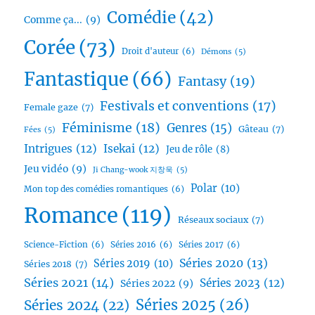
Comédie
(42)
Comme ça...
(9)
Corée
(73)
Droit d'auteur
(6)
Démons
(5)
Fantastique
(66)
Fantasy
(19)
Festivals et conventions
(17)
Female gaze
(7)
Féminisme
(18)
Genres
(15)
Gâteau
(7)
Fées
(5)
Intrigues
(12)
Isekai
(12)
Jeu de rôle
(8)
Jeu vidéo
(9)
Ji Chang-wook 지창욱
(5)
Polar
(10)
Mon top des comédies romantiques
(6)
Romance
(119)
Réseaux sociaux
(7)
Science-Fiction
(6)
Séries 2016
(6)
Séries 2017
(6)
Séries 2020
(13)
Séries 2019
(10)
Séries 2018
(7)
Séries 2021
(14)
Séries 2023
(12)
Séries 2022
(9)
Séries 2025
(26)
Séries 2024
(22)