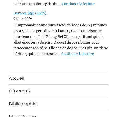
de « Per Asp
pour une mission agricole, …
Continuer la lecture
Devotee 虔徒 (2025)
9 juillet 2026
L’improbable bonne surprise61 épisodes de 2/3 minutes
Il y a 4 ans, le père d’Elle (Li Ruo Qi) a été emprisonné
injustement et Lui (Zhang Bei Xi), son petit ami qu’elle
allait épouser, a disparu. A court de possibilités pour
innocenter son père, Elle décide de séduire Lui2, un riche
de « Devotee
héritier, qui a un fantasme …
Continuer la lecture
Accueil
Où es-tu ?
Bibliographie
Mère Dragon