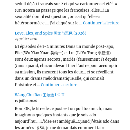
séduit déjà 1 français sur 2 et qui va cartonner cet été ! »
(On notera au passage que les françaises, elles…)La
sexualité dont il est question, on sait qu’elle est
de « L
hétéronormée et… j’ai cliqué sur le …
Continuer la lecture
Love, Lies, and Spies 黑龙与恶凤 (2026)
29 juillet 2026
61 épisodes de 1-2 minutes Dans un monde post-apo,
Elle (Wu Xiao Xuan 吴纯一) et Lui (Li Yu Tong 李昱潼)
sont deux agents secrets, mariés (faussement ?) depuis
3 ans, quand, chacun devant tuer l’autre pour accomplir
sa mission, ils meurent tous les deux… et se réveillent
dans un drama mélodramatique.Elle, qui connaît
de « Love, Lies, and Spies
l’histoire et …
Continuer la lecture
Wang Chu Ran 王楚然 I ♡ U
19 juillet 2026
Bon, OK, le titre de ce post est un poil too much, mais
imaginons quelques instants que je sois ado
aujourd’hui… L’idée est ambiguë…Quand j’étais ado dans
les années 1980, je me demandais comment faire