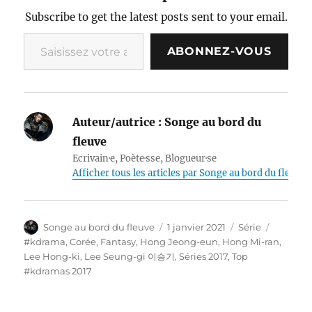
Subscribe to get the latest posts sent to your email.
Saisissez votre adresse e-mail…
ABONNEZ-VOUS
Auteur/autrice :
Songe au bord du
fleuve
Ecrivain·e, Poète·sse, Blogueur·se
Afficher tous les articles par Songe au bord du fleuve
Auteur
Publié
Catégories
Étiquett
Songe au bord du fleuve
1 janvier 2021
Série
le
#kdrama
,
Corée
,
Fantasy
,
Hong Jeong-eun
,
Hong Mi-ran
,
Lee Hong-ki
,
Lee Seung-gi 이승기
,
Séries 2017
,
Top
#kdramas 2017