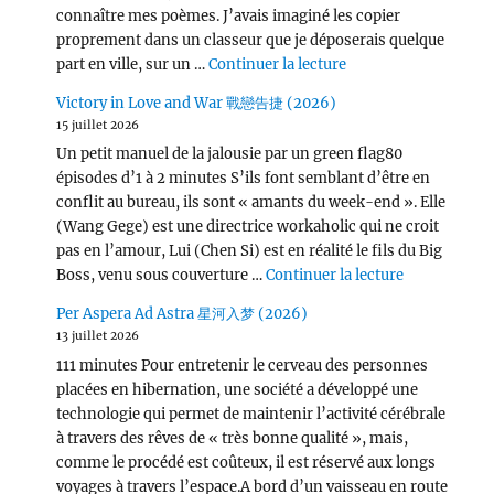
connaître mes poèmes. J’avais imaginé les copier
proprement dans un classeur que je déposerais quelque
de « Wang Chu Ran 
part en ville, sur un …
Continuer la lecture
Victory in Love and War 戰戀告捷 (2026)
15 juillet 2026
Un petit manuel de la jalousie par un green flag80
épisodes d’1 à 2 minutes S’ils font semblant d’être en
conflit au bureau, ils sont « amants du week-end ». Elle
(Wang Gege) est une directrice workaholic qui ne croit
pas en l’amour, Lui (Chen Si) est en réalité le fils du Big
de « Victor
Boss, venu sous couverture …
Continuer la lecture
Per Aspera Ad Astra 星河入梦 (2026)
13 juillet 2026
111 minutes Pour entretenir le cerveau des personnes
placées en hibernation, une société a développé une
technologie qui permet de maintenir l’activité cérébrale
à travers des rêves de « très bonne qualité », mais,
comme le procédé est coûteux, il est réservé aux longs
voyages à travers l’espace.A bord d’un vaisseau en route