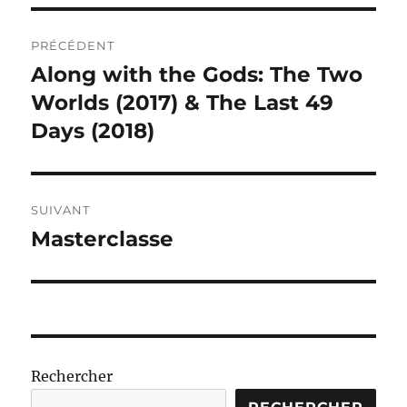
Navigation
PRÉCÉDENT
de
Along with the Gods: The Two
Publication
précédente :
Worlds (2017) & The Last 49
l’article
Days (2018)
SUIVANT
Masterclasse
Publication
suivante :
Rechercher