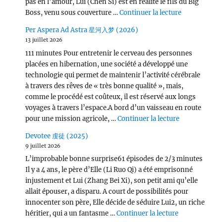
pas en l’amour, Lui (Chen Si) est en réalité le fils du Big
de « Victor
Boss, venu sous couverture …
Continuer la lecture
Per Aspera Ad Astra 星河入梦 (2026)
13 juillet 2026
111 minutes Pour entretenir le cerveau des personnes
placées en hibernation, une société a développé une
technologie qui permet de maintenir l’activité cérébrale
à travers des rêves de « très bonne qualité », mais,
comme le procédé est coûteux, il est réservé aux longs
voyages à travers l’espace.A bord d’un vaisseau en route
de « Per Asp
pour une mission agricole, …
Continuer la lecture
Devotee 虔徒 (2025)
9 juillet 2026
L’improbable bonne surprise61 épisodes de 2/3 minutes
Il y a 4 ans, le père d’Elle (Li Ruo Qi) a été emprisonné
injustement et Lui (Zhang Bei Xi), son petit ami qu’elle
allait épouser, a disparu. A court de possibilités pour
innocenter son père, Elle décide de séduire Lui2, un riche
de « Devotee
héritier, qui a un fantasme …
Continuer la lecture