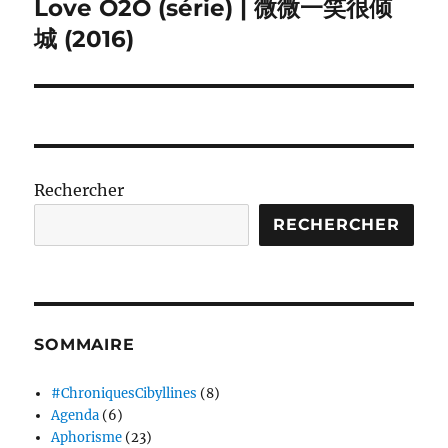
Love O2O (série) | 微微一笑很倾
Publication
suivante :
城 (2016)
Rechercher
RECHERCHER
SOMMAIRE
#ChroniquesCibyllines
(8)
Agenda
(6)
Aphorisme
(23)