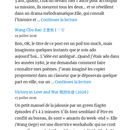
3 ans, quand, chacun devant tuer l’autre pour accomplir
sa mission, ils meurent tous les deux… et se réveillent
dans un drama mélodramatique.Elle, qui connaît
de « Love, Lies, and Spies
l’histoire et …
Continuer la lecture
Wang Chu Ran 王楚然 I ♡ U
19 juillet 2026
Bon, OK, le titre de ce post est un poil too much, mais
imaginons quelques instants que je sois ado
aujourd’hui… L’idée est ambiguë…Quand j’étais ado dans
les années 1980, je me demandais comment faire
connaître mes poèmes. J’avais imaginé les copier
proprement dans un classeur que je déposerais quelque
de « Wang Chu Ran 
part en ville, sur un …
Continuer la lecture
Victory in Love and War 戰戀告捷 (2026)
15 juillet 2026
Un petit manuel de la jalousie par un green flag80
épisodes d’1 à 2 minutes S’ils font semblant d’être en
conflit au bureau, ils sont « amants du week-end ». Elle
(Wang Gege) est une directrice workaholic qui ne croit