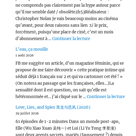
ne comprends pas clairement pas la hype autour parce
qu’il me semble daté / obsolète2h53Réalisateur :
Christopher Nolan Je vais beaucoup moins au cinéma
qu’avant, pour deux raisons sans lien :1/ le prix,
forcément, puisqu’une place de ciné, c’est un mois
de « L’Odyssée (2026) 
d’abonnement à …
Continuer la lecture
L’eau, ça mouille
1 août 2026
FB me suggère un article, d’un magazine féminin, qui se
propose de me faire découvrir « cette pratique intime qui
séduit déjà 1 français sur 2 et qui va cartonner cet été ! »
(On notera au passage que les françaises, elles…)La
sexualité dont il est question, on sait qu’elle est
de « L
hétéronormée et… j’ai cliqué sur le …
Continuer la lecture
Love, Lies, and Spies 黑龙与恶凤 (2026)
29 juillet 2026
61 épisodes de 1-2 minutes Dans un monde post-apo,
Elle (Wu Xiao Xuan 吴纯一) et Lui (Li Yu Tong 李昱潼)
sont deux agents secrets, mariés (faussement ?) depuis