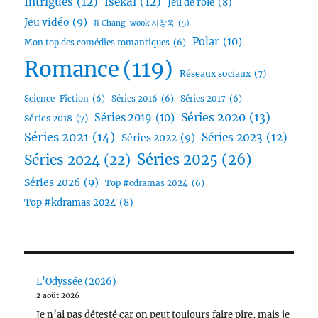
Intrigues
(12)
Isekai
(12)
Jeu de rôle
(8)
Jeu vidéo
(9)
Ji Chang-wook 지창욱
(5)
Polar
(10)
Mon top des comédies romantiques
(6)
Romance
(119)
Réseaux sociaux
(7)
Science-Fiction
(6)
Séries 2016
(6)
Séries 2017
(6)
Séries 2020
(13)
Séries 2019
(10)
Séries 2018
(7)
Séries 2021
(14)
Séries 2023
(12)
Séries 2022
(9)
Séries 2025
(26)
Séries 2024
(22)
Séries 2026
(9)
Top #cdramas 2024
(6)
Top #kdramas 2024
(8)
L’Odyssée (2026)
2 août 2026
Je n’ai pas détesté car on peut toujours faire pire, mais je