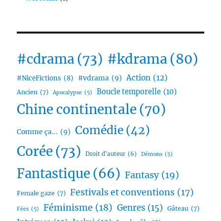
#cdrama
(73)
#kdrama
(80)
Action
(12)
#vdrama
(9)
#NiceFictions
(8)
Boucle temporelle
(10)
Ancien
(7)
Apocalypse
(5)
Chine continentale
(70)
Comédie
(42)
Comme ça...
(9)
Corée
(73)
Droit d'auteur
(6)
Démons
(5)
Fantastique
(66)
Fantasy
(19)
Festivals et conventions
(17)
Female gaze
(7)
Féminisme
(18)
Genres
(15)
Gâteau
(7)
Fées
(5)