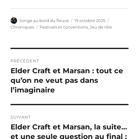
Auteur
Publié
Catégories
Songe au bord du fleuve
19 octobre 2025
le
Étiquettes
Chroniques
Festivals et conventions
,
Jeu de rôle
Navigation
PRÉCÉDENT
de
Elder Craft et Marsan : tout ce
Publication
précédente :
qu’on ne veut pas dans
l’article
l’imaginaire
SUIVANT
Elder Craft et Marsan, la suite…
Publication
suivante :
et une seule question au final :