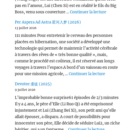
pas en l’amour, Lui (Chen Si) est en réalité le fils du Big
de « Victor
Boss, venu sous couverture …
Continuer la lecture
Per Aspera Ad Astra 星河入梦 (2026)
13 juillet 2026
111 minutes Pour entretenir le cerveau des personnes
placées en hibernation, une société a développé une
technologie qui permet de maintenir l’activité cérébrale
à travers des rêves de « très bonne qualité », mais,
comme le procédé est coûteux, il est réservé aux longs
voyages à travers l’espace.A bord d’un vaisseau en route
de « Per Asp
pour une mission agricole, …
Continuer la lecture
Devotee 虔徒 (2025)
9 juillet 2026
L’improbable bonne surprise61 épisodes de 2/3 minutes
Il y a 4 ans, le père d’Elle (Li Ruo Qi) a été emprisonné
injustement et Lui (Zhang Bei Xi), son petit ami qu’elle
allait épouser, a disparu. A court de possibilités pour
innocenter son père, Elle décide de séduire Lui2, un riche
de « Devotee
héritier, qui a un fantasme …
Continuer la lecture