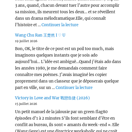
3 ans, quand, chacun devant tuer l’autre pour accomplir
sa mission, ils meurent tous les deux… et se réveillent
dans un drama mélodramatique.Elle, qui connaît
de « Love, Lies, and Spies
l’histoire et …
Continuer la lecture
Wang Chu Ran 王楚然 I ♡ U
19 juillet 2026
Bon, OK, le titre de ce post est un poil too much, mais
imaginons quelques instants que je sois ado
aujourd’hui… L’idée est ambiguë…Quand j’étais ado dans
les années 1980, je me demandais comment faire
connaître mes poèmes. J’avais imaginé les copier
proprement dans un classeur que je déposerais quelque
de « Wang Chu Ran 
part en ville, sur un …
Continuer la lecture
Victory in Love and War 戰戀告捷 (2026)
15 juillet 2026
Un petit manuel de la jalousie par un green flag80
épisodes d’1 à 2 minutes S’ils font semblant d’être en
conflit au bureau, ils sont « amants du week-end ». Elle
(Wang Gege) est une directrice workaholic qui ne croit