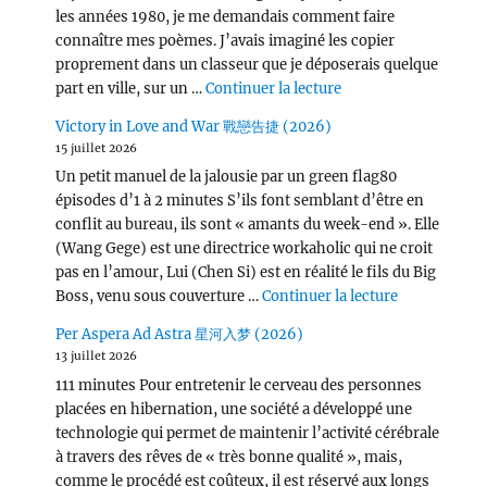
les années 1980, je me demandais comment faire
connaître mes poèmes. J’avais imaginé les copier
proprement dans un classeur que je déposerais quelque
de « Wang Chu Ran 
part en ville, sur un …
Continuer la lecture
Victory in Love and War 戰戀告捷 (2026)
15 juillet 2026
Un petit manuel de la jalousie par un green flag80
épisodes d’1 à 2 minutes S’ils font semblant d’être en
conflit au bureau, ils sont « amants du week-end ». Elle
(Wang Gege) est une directrice workaholic qui ne croit
pas en l’amour, Lui (Chen Si) est en réalité le fils du Big
de « Victor
Boss, venu sous couverture …
Continuer la lecture
Per Aspera Ad Astra 星河入梦 (2026)
13 juillet 2026
111 minutes Pour entretenir le cerveau des personnes
placées en hibernation, une société a développé une
technologie qui permet de maintenir l’activité cérébrale
à travers des rêves de « très bonne qualité », mais,
comme le procédé est coûteux, il est réservé aux longs