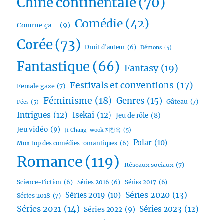
Chine continentale
(70)
Comédie
(42)
Comme ça...
(9)
Corée
(73)
Droit d'auteur
(6)
Démons
(5)
Fantastique
(66)
Fantasy
(19)
Festivals et conventions
(17)
Female gaze
(7)
Féminisme
(18)
Genres
(15)
Gâteau
(7)
Fées
(5)
Intrigues
(12)
Isekai
(12)
Jeu de rôle
(8)
Jeu vidéo
(9)
Ji Chang-wook 지창욱
(5)
Polar
(10)
Mon top des comédies romantiques
(6)
Romance
(119)
Réseaux sociaux
(7)
Science-Fiction
(6)
Séries 2016
(6)
Séries 2017
(6)
Séries 2020
(13)
Séries 2019
(10)
Séries 2018
(7)
Séries 2021
(14)
Séries 2023
(12)
Séries 2022
(9)