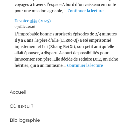
voyages à travers l’espace.A bord d’un vaisseau en route
de « Per Asp
pour une mission agricole, …
Continuer la lecture
Devotee 虔徒 (2025)
9 juillet 2026
L’improbable bonne surprise61 épisodes de 2/3 minutes
Il y a 4 ans, le père d’Elle (Li Ruo Qi) a été emprisonné
injustement et Lui (Zhang Bei Xi), son petit ami qu’elle
allait épouser, a disparu. A court de possibilités pour
innocenter son père, Elle décide de séduire Lui2, un riche
de « Devotee
héritier, qui a un fantasme …
Continuer la lecture
Accueil
Où es-tu ?
Bibliographie