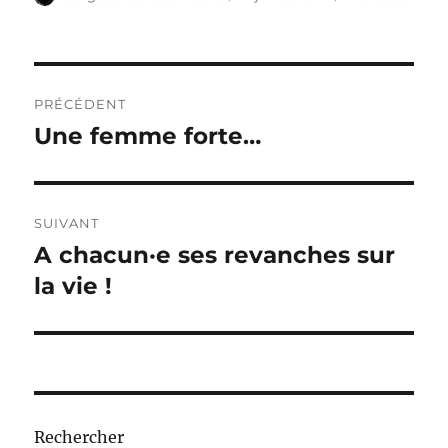
le
Navigation
PRÉCÉDENT
de
Une femme forte…
Publication
précédente :
l’article
SUIVANT
A chacun·e ses revanches sur
Publication
suivante :
la vie !
Rechercher