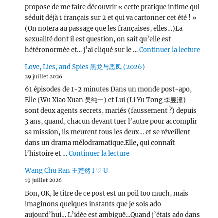
propose de me faire découvrir « cette pratique intime qui
séduit déjà 1 français sur 2 et qui va cartonner cet été ! »
(On notera au passage que les françaises, elles…)La
sexualité dont il est question, on sait qu’elle est
de « L
hétéronormée et… j’ai cliqué sur le …
Continuer la lecture
Love, Lies, and Spies 黑龙与恶凤 (2026)
29 juillet 2026
61 épisodes de 1-2 minutes Dans un monde post-apo,
Elle (Wu Xiao Xuan 吴纯一) et Lui (Li Yu Tong 李昱潼)
sont deux agents secrets, mariés (faussement ?) depuis
3 ans, quand, chacun devant tuer l’autre pour accomplir
sa mission, ils meurent tous les deux… et se réveillent
dans un drama mélodramatique.Elle, qui connaît
de « Love, Lies, and Spies
l’histoire et …
Continuer la lecture
Wang Chu Ran 王楚然 I ♡ U
19 juillet 2026
Bon, OK, le titre de ce post est un poil too much, mais
imaginons quelques instants que je sois ado
aujourd’hui… L’idée est ambiguë…Quand j’étais ado dans