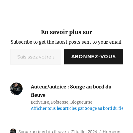
En savoir plus sur
Subscribe to get the latest posts sent to your email.
Saisissez votre adresse e-mail…
ABONNEZ-VOUS
Auteur/autrice :
Songe au bord du
fleuve
Ecrivain·e, Poète·sse, Blogueur·se
Afficher tous les articles par Songe au bord du fleuve
Auteur
Publié
Catégories
Songe au bord du fleuve
21 juillet 2024
Humeurs