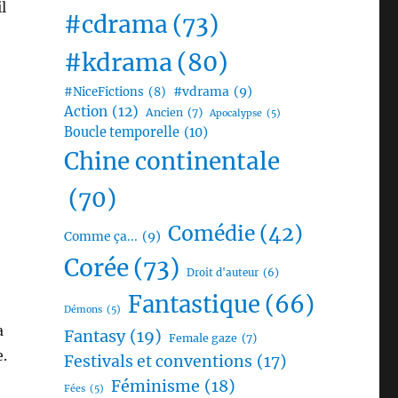
l
#cdrama
(73)
#kdrama
(80)
#vdrama
(9)
#NiceFictions
(8)
Action
(12)
Ancien
(7)
Apocalypse
(5)
Boucle temporelle
(10)
Chine continentale
(70)
Comédie
(42)
Comme ça...
(9)
Corée
(73)
Droit d'auteur
(6)
e
Fantastique
(66)
Démons
(5)
a
Fantasy
(19)
Female gaze
(7)
.
Festivals et conventions
(17)
Féminisme
(18)
Fées
(5)