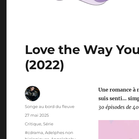
Love the Way Y
(2022)
Une romance à m
suis senti… sim
Auteur
Songe au bord du fleuve
30 épisodes de 4
Publié
27 mai 2025
le
Catégories
Critique
,
Série
Étiquettes
#cdrama
,
Adelphes non
biologiques
,
Angelababy