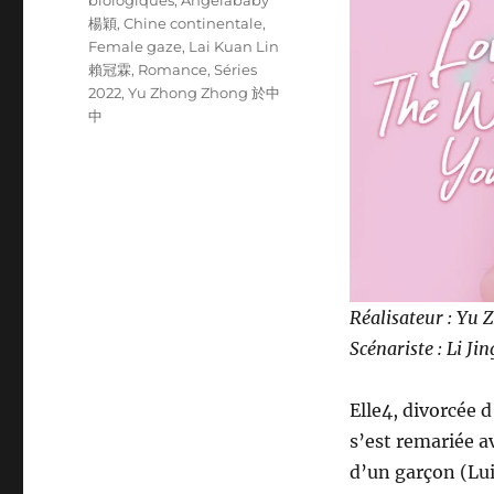
楊穎
,
Chine continentale
,
Female gaze
,
Lai Kuan Lin
賴冠霖
,
Romance
,
Séries
2022
,
Yu Zhong Zhong 於中
中
Réalisateur : Yu
Scénariste : Li J
Elle4, divorcée 
s’est remariée av
d’un garçon (Lui2