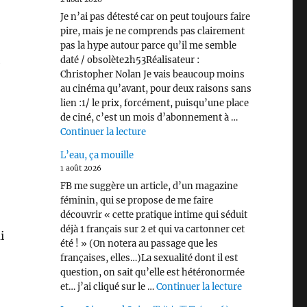
Je n’ai pas détesté car on peut toujours faire
pire, mais je ne comprends pas clairement
pas la hype autour parce qu’il me semble
daté / obsolète2h53Réalisateur :
e
Christopher Nolan Je vais beaucoup moins
au cinéma qu’avant, pour deux raisons sans
lien :1/ le prix, forcément, puisqu’une place
de ciné, c’est un mois d’abonnement à …
de « L’Odyssée (2026) »
Continuer la lecture
L’eau, ça mouille
1 août 2026
FB me suggère un article, d’un magazine
féminin, qui se propose de me faire
découvrir « cette pratique intime qui séduit
déjà 1 français sur 2 et qui va cartonner cet
i
été ! » (On notera au passage que les
françaises, elles…)La sexualité dont il est
question, on sait qu’elle est hétéronormée
de « L’eau, ça 
et… j’ai cliqué sur le …
Continuer la lecture