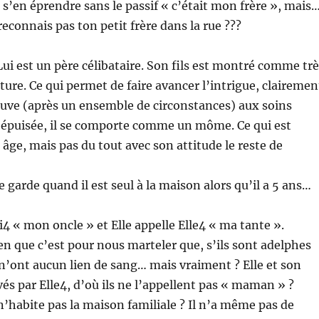
t s’en éprendre sans le passif « c’était mon frère », mais
econnais pas ton petit frère dans la rue ???
Lui est un père célibataire. Son fils est montré comme tr
re. Ce qui permet de faire avancer l’intrigue, clairemen
ouve (après un ensemble de circonstances) aux soins
t épuisée, il se comporte comme un môme. Ce qui est
 âge, mais pas du tout avec son attitude le reste de
 garde quand il est seul à la maison alors qu’il a 5 ans…
i4 « mon oncle » et Elle appelle Elle4 « ma tante ».
n que c’est pour nous marteler que, s’ils sont adelphes
 n’ont aucun lien de sang… mais vraiment ? Elle et son
vés par Elle4, d’où ils ne l’appellent pas « maman » ?
n’habite pas la maison familiale ? Il n’a même pas de