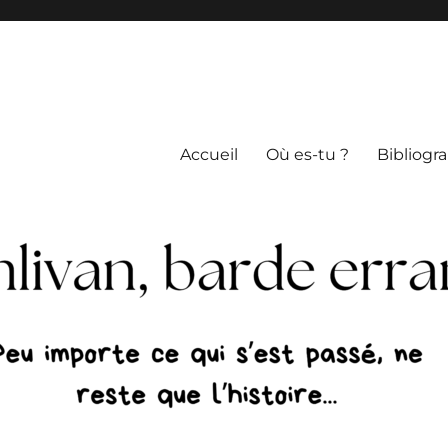
Accueil
Où es-tu ?
Bibliogr