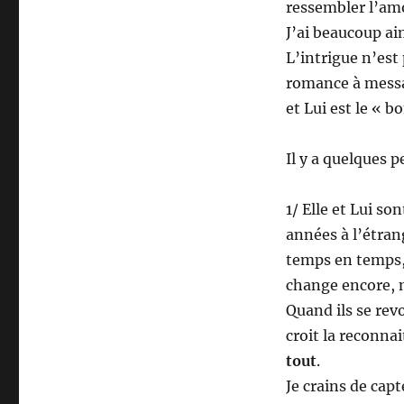
ressembler l’am
J’ai beaucoup ai
L’intrigue n’est
romance à messag
et Lui est le « 
Il y a quelques p
1/ Elle et Lui so
années à l’étrang
temps en temps, 
change encore, 
Quand ils se revo
croit la reconnai
tout
.
Je crains de cap