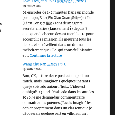
Love, Lies, and Spies 黑龙与恶凤 (2026)
…
29 juillet 2026
61 épisodes de 1-2 minutes Dans un monde
post-apo, Elle (Wu Xiao Xuan 吴纯一) et Lui
ès
(Li Yu Tong 李昱潼) sont deux agents
secrets, mariés (faussement ?) depuis 3
t.
ans, quand, chacun devant tuer l’autre pour
accomplir sa mission, ils meurent tous les
deux… et se réveillent dans un drama
mélodramatique.Elle, qui connaît l’histoire
de « Love, Lies, and Spies 黑龙
et …
Continuer la lecture
Wang Chu Ran 王楚然 I ♡ U
19 juillet 2026
Bon, OK, le titre de ce post est un poil too
much, mais imaginons quelques instants
que je sois ado aujourd’hui… L’idée est
ambiguë…Quand j’étais ado dans les années
1980, je me demandais comment faire
connaître mes poèmes. J’avais imaginé les
copier proprement dans un classeur que je
déposerais quelque part en ville, sur un …