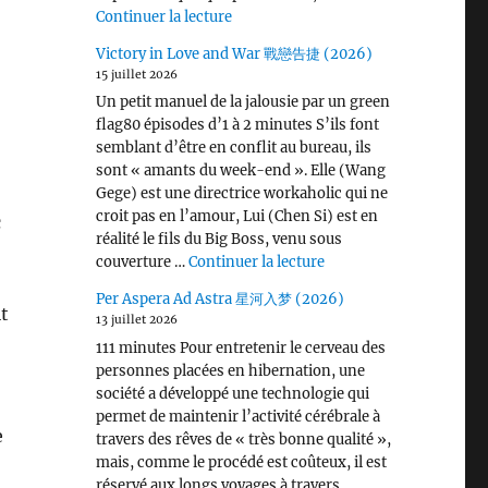
de « Wang Chu Ran 王楚然 I ♡ U »
Continuer la lecture
Victory in Love and War 戰戀告捷 (2026)
15 juillet 2026
Un petit manuel de la jalousie par un green
flag80 épisodes d’1 à 2 minutes S’ils font
semblant d’être en conflit au bureau, ils
sont « amants du week-end ». Elle (Wang
Gege) est une directrice workaholic qui ne
croit pas en l’amour, Lui (Chen Si) est en
c
réalité le fils du Big Boss, venu sous
de « Victory in Love 
couverture …
Continuer la lecture
Per Aspera Ad Astra 星河入梦 (2026)
it
13 juillet 2026
111 minutes Pour entretenir le cerveau des
personnes placées en hibernation, une
société a développé une technologie qui
permet de maintenir l’activité cérébrale à
e
travers des rêves de « très bonne qualité »,
mais, comme le procédé est coûteux, il est
réservé aux longs voyages à travers