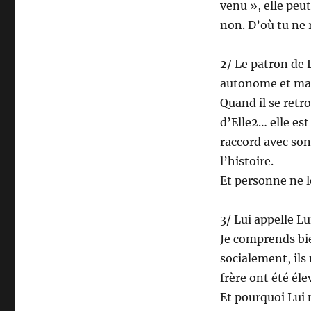
venu », elle peu
non. D’où tu ne r
2/ Le patron de 
autonome et matu
Quand il se retr
d’Elle2… elle es
raccord avec son
l’histoire.
Et personne ne le
3/ Lui appelle Lu
Je comprends bie
socialement, ils
frère ont été éle
Et pourquoi Lui 