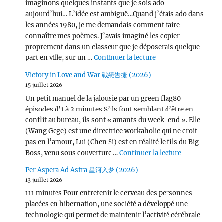
imaginons quelques instants que je sois ado
aujourd’hui… L’idée est ambiguë…Quand j’étais ado dans
les années 1980, je me demandais comment faire
connaître mes poèmes. J’avais imaginé les copier
proprement dans un classeur que je déposerais quelque
de « Wang Chu Ran 
part en ville, sur un …
Continuer la lecture
Victory in Love and War 戰戀告捷 (2026)
15 juillet 2026
Un petit manuel de la jalousie par un green flag80
épisodes d’1 à 2 minutes S’ils font semblant d’être en
conflit au bureau, ils sont « amants du week-end ». Elle
(Wang Gege) est une directrice workaholic qui ne croit
pas en l’amour, Lui (Chen Si) est en réalité le fils du Big
de « Victor
Boss, venu sous couverture …
Continuer la lecture
Per Aspera Ad Astra 星河入梦 (2026)
13 juillet 2026
111 minutes Pour entretenir le cerveau des personnes
placées en hibernation, une société a développé une
technologie qui permet de maintenir l’activité cérébrale