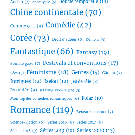
Boucle temporelle
(10)
Ancien
(7)
Apocalypse
(5)
Chine continentale
(70)
Comédie
(42)
Comme ça...
(9)
Corée
(73)
Droit d'auteur
(6)
Démons
(5)
Fantastique
(66)
Fantasy
(19)
Festivals et conventions
(17)
Female gaze
(7)
Féminisme
(18)
Genres
(15)
Gâteau
(7)
Fées
(5)
Intrigues
(12)
Isekai
(12)
Jeu de rôle
(8)
Jeu vidéo
(9)
Ji Chang-wook 지창욱
(5)
Polar
(10)
Mon top des comédies romantiques
(6)
Romance
(119)
Réseaux sociaux
(7)
Science-Fiction
(6)
Séries 2016
(6)
Séries 2017
(6)
Séries 2020
(13)
Séries 2019
(10)
Séries 2018
(7)