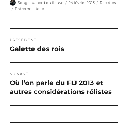
Auteur
Publié
Catégories
Songe au bord du fleuve
24 février 2013
Recettes
le
Étiquettes
Entremet
,
Italie
Navigation
PRÉCÉDENT
de
Galette des rois
Publication
précédente :
l’article
SUIVANT
Où l’on parle du FIJ 2013 et
Publication
suivante :
autres considérations rôlistes