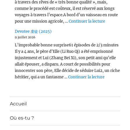
à travers des rêves de « très bonne qualité », mais,
comme le procédé est coûteux, il est réservé aux longs
voyages à travers l’espace.A bord d’un vaisseau en route
de « Per Asp
pour une mission agricole, …
Continuer la lecture
Devotee 虔徒 (2025)
9 juillet 2026
L’improbable bonne surprise61 épisodes de 2/3 minutes
Il y a 4 ans, le père d’Elle (Li Ruo Qi) a été emprisonné
injustement et Lui (Zhang Bei Xi), son petit ami qu’elle
allait épouser, a disparu. A court de possibilités pour
innocenter son père, Elle décide de séduire Lui2, un riche
de « Devotee
héritier, qui a un fantasme …
Continuer la lecture
Accueil
Où es-tu ?