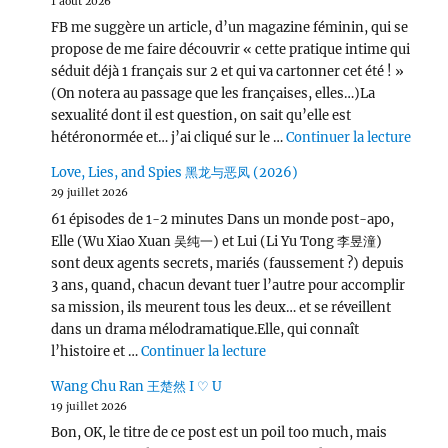
1 août 2026
FB me suggère un article, d’un magazine féminin, qui se
propose de me faire découvrir « cette pratique intime qui
séduit déjà 1 français sur 2 et qui va cartonner cet été ! »
(On notera au passage que les françaises, elles…)La
sexualité dont il est question, on sait qu’elle est
de « L
hétéronormée et… j’ai cliqué sur le …
Continuer la lecture
Love, Lies, and Spies 黑龙与恶凤 (2026)
29 juillet 2026
61 épisodes de 1-2 minutes Dans un monde post-apo,
Elle (Wu Xiao Xuan 吴纯一) et Lui (Li Yu Tong 李昱潼)
sont deux agents secrets, mariés (faussement ?) depuis
3 ans, quand, chacun devant tuer l’autre pour accomplir
sa mission, ils meurent tous les deux… et se réveillent
dans un drama mélodramatique.Elle, qui connaît
de « Love, Lies, and Spies
l’histoire et …
Continuer la lecture
Wang Chu Ran 王楚然 I ♡ U
19 juillet 2026
Bon, OK, le titre de ce post est un poil too much, mais