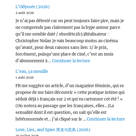
L’Odyssée (2026)
2 août 2026
Je n’ai pas détesté car on peut toujours faire pire, mais je
ne comprends pas clairement pas la hype autour parce
qu’il me semble daté / obsolète2h53Réalisateur :
Christopher Nolan Je vais beaucoup moins au cinéma
qu’avant, pour deux raisons sans lien :1/ le prix,
forcément, puisqu’une place de ciné, c’est un mois
de « L’Odyssée (2026) 
d’abonnement à …
Continuer la lecture
L’eau, ça mouille
1 août 2026
FB me suggère un article, d’un magazine féminin, qui se
propose de me faire découvrir « cette pratique intime qui
séduit déjà 1 français sur 2 et qui va cartonner cet été ! »
(On notera au passage que les françaises, elles…)La
sexualité dont il est question, on sait qu’elle est
de « L
hétéronormée et… j’ai cliqué sur le …
Continuer la lecture
Love, Lies, and Spies 黑龙与恶凤 (2026)
29 juillet 2026