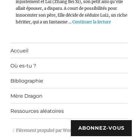
injustement et Lui (Zhang Bei Xi), son petit ami qu’elle
allait épouser, a disparu. A court de possibilités pour
innocenter son père, Elle décide de séduire Lui2, un riche
de « Devotee
héritier, qui a un fantasme …
Continuer la lecture
Accueil
Où es-tu ?
Bibliographie
Mère Dragon
Ressources aléatoires
ABONNEZ-VOUS
Fièrement propulsé par WordPress