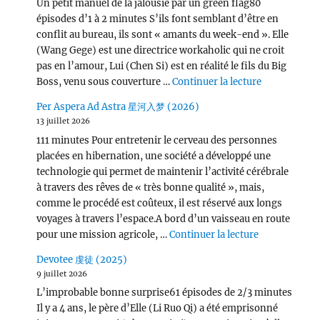
Un petit manuel de la jalousie par un green flag80
épisodes d’1 à 2 minutes S’ils font semblant d’être en
conflit au bureau, ils sont « amants du week-end ». Elle
(Wang Gege) est une directrice workaholic qui ne croit
pas en l’amour, Lui (Chen Si) est en réalité le fils du Big
de « Victor
Boss, venu sous couverture …
Continuer la lecture
Per Aspera Ad Astra 星河入梦 (2026)
13 juillet 2026
111 minutes Pour entretenir le cerveau des personnes
placées en hibernation, une société a développé une
technologie qui permet de maintenir l’activité cérébrale
à travers des rêves de « très bonne qualité », mais,
comme le procédé est coûteux, il est réservé aux longs
voyages à travers l’espace.A bord d’un vaisseau en route
de « Per Asp
pour une mission agricole, …
Continuer la lecture
Devotee 虔徒 (2025)
9 juillet 2026
L’improbable bonne surprise61 épisodes de 2/3 minutes
Il y a 4 ans, le père d’Elle (Li Ruo Qi) a été emprisonné