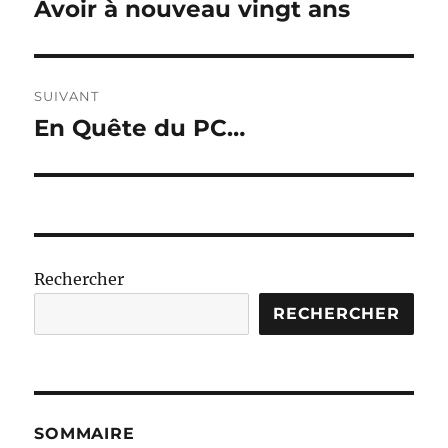
de
Avoir à nouveau vingt ans
Publication
précédente :
l’article
SUIVANT
En Quête du PC…
Publication
suivante :
Rechercher
RECHERCHER
SOMMAIRE