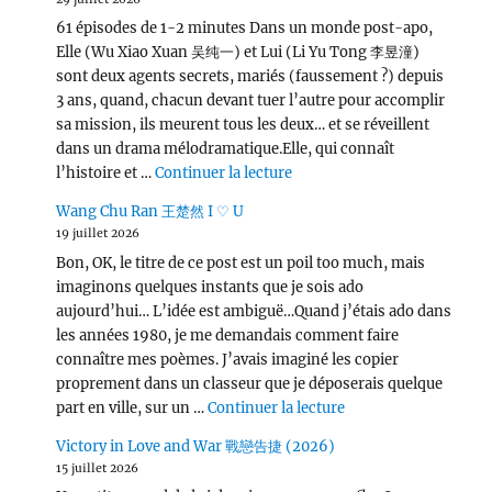
61 épisodes de 1-2 minutes Dans un monde post-apo,
Elle (Wu Xiao Xuan 吴纯一) et Lui (Li Yu Tong 李昱潼)
sont deux agents secrets, mariés (faussement ?) depuis
3 ans, quand, chacun devant tuer l’autre pour accomplir
sa mission, ils meurent tous les deux… et se réveillent
dans un drama mélodramatique.Elle, qui connaît
de « Love, Lies, and Spies
l’histoire et …
Continuer la lecture
Wang Chu Ran 王楚然 I ♡ U
19 juillet 2026
Bon, OK, le titre de ce post est un poil too much, mais
imaginons quelques instants que je sois ado
aujourd’hui… L’idée est ambiguë…Quand j’étais ado dans
les années 1980, je me demandais comment faire
connaître mes poèmes. J’avais imaginé les copier
proprement dans un classeur que je déposerais quelque
de « Wang Chu Ran 
part en ville, sur un …
Continuer la lecture
Victory in Love and War 戰戀告捷 (2026)
15 juillet 2026