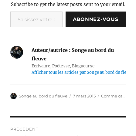
Subscribe to get the latest posts sent to your email.
Saisissez votre adresse e-mail…
ABONNEZ-VOUS
Auteur/autrice :
Songe au bord du
fleuve
Ecrivain·e, Poète·sse, Blogueur·se
Afficher tous les articles par Songe au bord du fleuve
Auteur
Publié
Catégories
Songe au bord du fleuve
7 mars 2015
Comme ça...
le
Navigation
PRÉCÉDENT