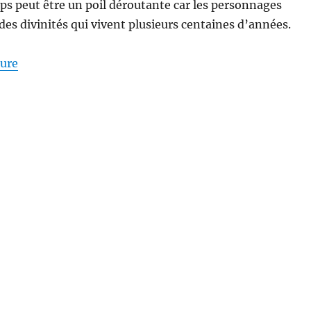
ps peut être un poil déroutante car les personnages
des divinités qui vivent plusieurs centaines d’années.
de « Lost You Forever 长相思 (2023) : LE drama de l’ét
ture