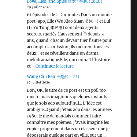
Love, Lies, and Spies 黑龙与恶凤 (2026)
29 juillet 2026
61 épisodes de 1-2 minutes Dans un monde
post-apo, Elle (Wu Xiao Xuan 吴纯一) et Lui
(Li Yu Tong 李昱潼) sont deux agents
secrets, mariés (faussement ?) depuis 3
ans, quand, chacun devant tuer l’autre pour
accomplir sa mission, ils meurent tous les
deux… et se réveillent dans un drama
mélodramatique.Elle, qui connaît l’histoire
de « Love, Lies, and Spies 黑龙
et …
Continuer la lecture
Wang Chu Ran 王楚然 I ♡ U
19 juillet 2026
Bon, OK, le titre de ce post est un poil too
much, mais imaginons quelques instants
que je sois ado aujourd’hui… L’idée est
ambiguë…Quand j’étais ado dans les années
1980, je me demandais comment faire
connaître mes poèmes. J’avais imaginé les
copier proprement dans un classeur que je
déposerais quelque part en ville, sur un …