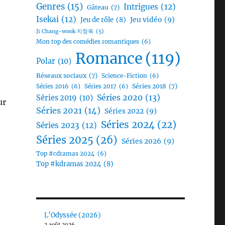
Genres
(15)
Intrigues
(12)
Gâteau
(7)
Isekai
(12)
Jeu vidéo
(9)
Jeu de rôle
(8)
Ji Chang-wook 지창욱
(5)
Mon top des comédies romantiques
(6)
Romance
(119)
Polar
(10)
Réseaux sociaux
(7)
Science-Fiction
(6)
Séries 2018
(7)
Séries 2016
(6)
Séries 2017
(6)
Séries 2020
(13)
Séries 2019
(10)
ur
Séries 2021
(14)
Séries 2022
(9)
Séries 2024
(22)
Séries 2023
(12)
Séries 2025
(26)
Séries 2026
(9)
Top #cdramas 2024
(6)
Top #kdramas 2024
(8)
L’Odyssée (2026)
2 août 2026