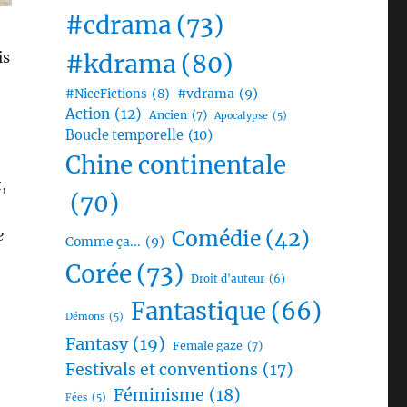
#cdrama
(73)
is
#kdrama
(80)
#vdrama
(9)
#NiceFictions
(8)
Action
(12)
Ancien
(7)
Apocalypse
(5)
Boucle temporelle
(10)
Chine continentale
,
(70)
Comédie
(42)
e
Comme ça...
(9)
Corée
(73)
Droit d'auteur
(6)
Fantastique
(66)
Démons
(5)
Fantasy
(19)
Female gaze
(7)
Festivals et conventions
(17)
Féminisme
(18)
Fées
(5)