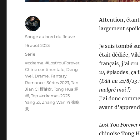
Attention, étant 
largement spoile
Auteur
Songe au bord du fleuve
Publié
16 août 2023
Je suis tombé su
le
Catégories
Série
était dédiée, Vik
Étiquettes
#cdrama
,
#LostYouForever
,
français, j’ai cr
Chine continentale
,
Deng
24 épisodes, ça fa
Wei
,
Drame
,
Fantasy
,
(Edit au 21/8/23 :
Romance
,
Séries 2023
,
Tan
Jian Ci 檀健次
,
Tong Hua 桐
malgré moi !)
华
,
Top #cdramas 2023
,
J’ai donc commen
Yang Zi
,
Zhang Wan Yi 张晚
avant d’apprend
意
Lost You Forever
chinoise Tong Hu