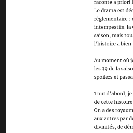
raconte a priori 
Le drama est dé
règlementaire : d
intempestifs, la
saison, mais tous
l’histoire a bien
Au moment où je 
les 39 de la sais
spoilers et pass
Tout d’abord, je
de cette histoire
On a des royaume
aux autres par de
divinités, de d