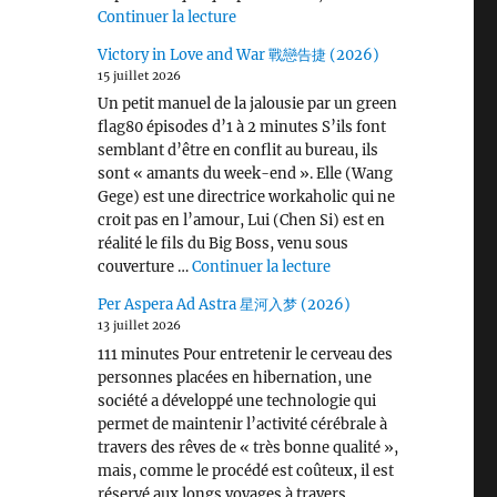
de « Wang Chu Ran 王楚然 I ♡ U »
Continuer la lecture
Victory in Love and War 戰戀告捷 (2026)
15 juillet 2026
Un petit manuel de la jalousie par un green
flag80 épisodes d’1 à 2 minutes S’ils font
semblant d’être en conflit au bureau, ils
sont « amants du week-end ». Elle (Wang
Gege) est une directrice workaholic qui ne
croit pas en l’amour, Lui (Chen Si) est en
réalité le fils du Big Boss, venu sous
de « Victory in Love 
couverture …
Continuer la lecture
Per Aspera Ad Astra 星河入梦 (2026)
13 juillet 2026
111 minutes Pour entretenir le cerveau des
personnes placées en hibernation, une
société a développé une technologie qui
permet de maintenir l’activité cérébrale à
travers des rêves de « très bonne qualité »,
mais, comme le procédé est coûteux, il est
réservé aux longs voyages à travers