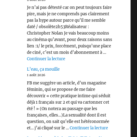
Je n’ai pas détesté car on peut toujours faire
pire, mais je ne comprends pas clairement
pas la hype autour parce qu’il me semble
daté / obsolète2h53Réalisateur :
é 2023 ou le drame à très hautes doses »
Christopher Nolan Je vais beaucoup moins
au cinéma qu’avant, pour deux raisons sans
lien :1/ le prix, forcément, puisqu’une place
de ciné, c’est un mois d’abonnement à …
de « L’Odyssée (2026) »
Continuer la lecture
L’eau, ça mouille
1 août 2026
FB me suggère un article, d’un magazine
féminin, qui se propose de me faire
découvrir « cette pratique intime qui séduit
déjà 1 français sur 2 et qui va cartonner cet
été ! » (On notera au passage que les
françaises, elles…)La sexualité dont il est
question, on sait qu’elle est hétéronormée
de « L’eau, ça 
et… j’ai cliqué sur le …
Continuer la lecture