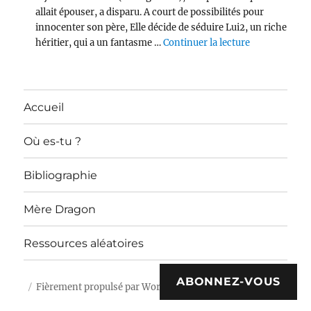
allait épouser, a disparu. A court de possibilités pour
innocenter son père, Elle décide de séduire Lui2, un riche
de « Devotee
héritier, qui a un fantasme …
Continuer la lecture
Accueil
Où es-tu ?
Bibliographie
Mère Dragon
Ressources aléatoires
ABONNEZ-VOUS
Fièrement propulsé par WordPress