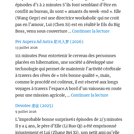
épisodes d’1 à 2 minutes S’ils font semblant d’être en
conflit au bureau, ils sont « amants du week-end ». Elle
(Wang Gege) est une directrice workaholic qui ne croit
pas en l’amour, Lui (Chen Si) est en réalité le fils du Big
de « Victor
Boss, venu sous couverture …
Continuer la lecture
Per Aspera Ad Astra 星河入梦 (2026)
13 juillet 2026
111 minutes Pour entretenir le cerveau des personnes
placées en hibernation, une société a développé une
technologie qui permet de maintenir l’activité cérébrale
à travers des rêves de « très bonne qualité », mais,
comme le procédé est coûteux, il est réservé aux longs
voyages à travers l’espace.A bord d’un vaisseau en route
de « Per Asp
pour une mission agricole, …
Continuer la lecture
Devotee 虔徒 (2025)
9 juillet 2026
L’improbable bonne surprise61 épisodes de 2/3 minutes
Il y a 4 ans, le père d’Elle (Li Ruo Qi) a été emprisonné
injustement et Lui (Zhang Bei Xi), son petit ami qu’elle