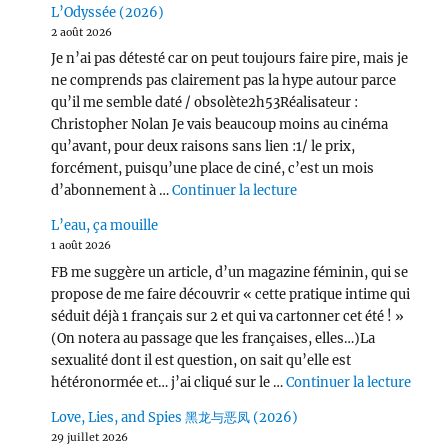
L’Odyssée (2026)
2 août 2026
Je n’ai pas détesté car on peut toujours faire pire, mais je
ne comprends pas clairement pas la hype autour parce
qu’il me semble daté / obsolète2h53Réalisateur :
Christopher Nolan Je vais beaucoup moins au cinéma
qu’avant, pour deux raisons sans lien :1/ le prix,
forcément, puisqu’une place de ciné, c’est un mois
de « L’Odyssée (2026) 
d’abonnement à …
Continuer la lecture
L’eau, ça mouille
1 août 2026
FB me suggère un article, d’un magazine féminin, qui se
propose de me faire découvrir « cette pratique intime qui
séduit déjà 1 français sur 2 et qui va cartonner cet été ! »
(On notera au passage que les françaises, elles…)La
sexualité dont il est question, on sait qu’elle est
de « L
hétéronormée et… j’ai cliqué sur le …
Continuer la lecture
Love, Lies, and Spies 黑龙与恶凤 (2026)
29 juillet 2026