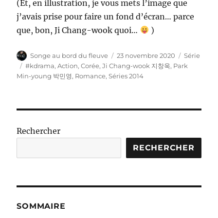
(Et, en illustration, je vous mets l’image que
j’avais prise pour faire un fond d’écran… parce
que, bon, Ji Chang-wook quoi…
)
Auteur
Publié
Catégories
Songe au bord du fleuve
23 novembre 2020
Série
le
Étiquettes
#kdrama
,
Action
,
Corée
,
Ji Chang-wook 지창욱
,
Park
Min-young 박민영
,
Romance
,
Séries 2014
Rechercher
RECHERCHER
SOMMAIRE