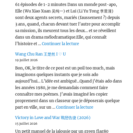
61 épisodes de 1-2 minutes Dans un monde post-apo,
Elle (Wu Xiao Xuan 吴纯一) et Lui (Li Yu Tong 李昱潼)
sont deux agents secrets, mariés (faussement ?) depuis
3 ans, quand, chacun devant tuer l’autre pour accomplir
sa mission, ils meurent tous les deux… et se réveillent
dans un drama mélodramatique.Elle, qui connaît
de « Love, Lies, and Spies
l’histoire et …
Continuer la lecture
Wang Chu Ran 王楚然 I ♡ U
19 juillet 2026
Bon, OK, le titre de ce post est un poil too much, mais
imaginons quelques instants que je sois ado
aujourd’hui… L’idée est ambiguë…Quand j’étais ado dans
les années 1980, je me demandais comment faire
connaître mes poèmes. J’avais imaginé les copier
proprement dans un classeur que je déposerais quelque
de « Wang Chu Ran 
part en ville, sur un …
Continuer la lecture
Victory in Love and War 戰戀告捷 (2026)
15 juillet 2026
Un petit manuel de la jalousie par un green flag80