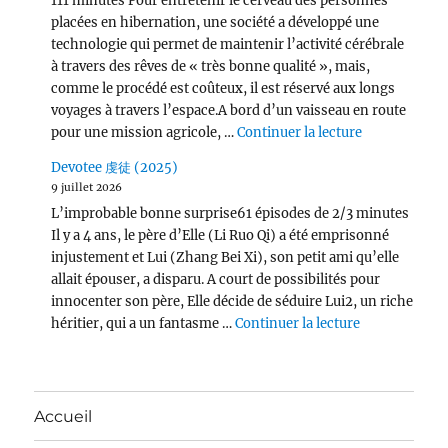
111 minutes Pour entretenir le cerveau des personnes
placées en hibernation, une société a développé une
technologie qui permet de maintenir l’activité cérébrale
à travers des rêves de « très bonne qualité », mais,
comme le procédé est coûteux, il est réservé aux longs
voyages à travers l’espace.A bord d’un vaisseau en route
de « Per Asp
pour une mission agricole, …
Continuer la lecture
Devotee 虔徒 (2025)
9 juillet 2026
L’improbable bonne surprise61 épisodes de 2/3 minutes
Il y a 4 ans, le père d’Elle (Li Ruo Qi) a été emprisonné
injustement et Lui (Zhang Bei Xi), son petit ami qu’elle
allait épouser, a disparu. A court de possibilités pour
innocenter son père, Elle décide de séduire Lui2, un riche
de « Devotee
héritier, qui a un fantasme …
Continuer la lecture
Accueil