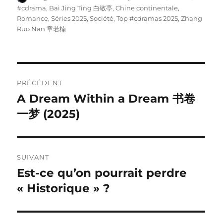
le
#cdrama
,
Bai Jing Ting 白敬亭
,
Chine continentale
,
Romance
,
Séries 2025
,
Société
,
Top #cdramas 2025
,
Zhang
Ruo Nan 章若楠
Navigation
PRÉCÉDENT
de
A Dream Within a Dream 书卷
Publication
précédente :
一梦 (2025)
l’article
SUIVANT
Est-ce qu’on pourrait perdre
Publication
suivante :
« Historique » ?