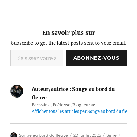
En savoir plus sur
Subscribe to get the latest posts sent to your email.
Saisissez votre adresse e-mail…
ABONNEZ-VOUS
Auteur/autrice :
Songe au bord du
fleuve
Ecrivain·e, Poète·sse, Blogueur·se
Afficher tous les articles par Songe au bord du fleuve
Auteur
Publié
Catégories
Étiquet
Songe au bord du fleuve
20 juillet 2025
Série