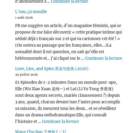
de « L’Odyssée (2026) 
d’abonnement à …
Continuer la lecture
L’eau, ça mouille
1 août 2026
FB me suggère un article, d’un magazine féminin, qui se
propose de me faire découvrir « cette pratique intime qui
séduit déjà 1 français sur 2 et qui va cartonner cet été ! »
(On notera au passage que les françaises, elles…)La
sexualité dont il est question, on sait qu’elle est
de « L
hétéronormée et… j’ai cliqué sur le …
Continuer la lecture
Love, Lies, and Spies 黑龙与恶凤 (2026)
29 juillet 2026
61 épisodes de 1-2 minutes Dans un monde post-apo,
Elle (Wu Xiao Xuan 吴纯一) et Lui (Li Yu Tong 李昱潼)
sont deux agents secrets, mariés (faussement ?) depuis
3 ans, quand, chacun devant tuer l’autre pour accomplir
sa mission, ils meurent tous les deux… et se réveillent
dans un drama mélodramatique.Elle, qui connaît
de « Love, Lies, and Spies
l’histoire et …
Continuer la lecture
Wang Chu Ran 王楚然 I ♡ U