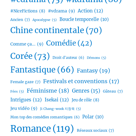
Action
(12)
#vdrama
(9)
#NiceFictions
(8)
Boucle temporelle
(10)
Ancien
(7)
Apocalypse
(5)
Chine continentale
(70)
Comédie
(42)
Comme ça...
(9)
Corée
(73)
Droit d'auteur
(6)
Démons
(5)
Fantastique
(66)
Fantasy
(19)
Festivals et conventions
(17)
Female gaze
(7)
Féminisme
(18)
Genres
(15)
Gâteau
(7)
Fées
(5)
Intrigues
(12)
Isekai
(12)
Jeu de rôle
(8)
Jeu vidéo
(9)
Ji Chang-wook 지창욱
(5)
Polar
(10)
Mon top des comédies romantiques
(6)
Romance
(119)
Réseaux sociaux
(7)