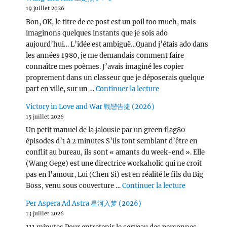
19 juillet 2026
Bon, OK, le titre de ce post est un poil too much, mais
imaginons quelques instants que je sois ado
aujourd’hui… L’idée est ambiguë…Quand j’étais ado dans
les années 1980, je me demandais comment faire
connaître mes poèmes. J’avais imaginé les copier
proprement dans un classeur que je déposerais quelque
de « Wang Chu Ran 
part en ville, sur un …
Continuer la lecture
Victory in Love and War 戰戀告捷 (2026)
15 juillet 2026
Un petit manuel de la jalousie par un green flag80
épisodes d’1 à 2 minutes S’ils font semblant d’être en
conflit au bureau, ils sont « amants du week-end ». Elle
(Wang Gege) est une directrice workaholic qui ne croit
pas en l’amour, Lui (Chen Si) est en réalité le fils du Big
de « Victor
Boss, venu sous couverture …
Continuer la lecture
Per Aspera Ad Astra 星河入梦 (2026)
13 juillet 2026