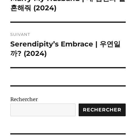
précédente :
혼해줘 (2024)
l’article
SUIVANT
Serendipity’s Embrace | 우연일
Publication
suivante :
까? (2024)
Rechercher
RECHERCHER