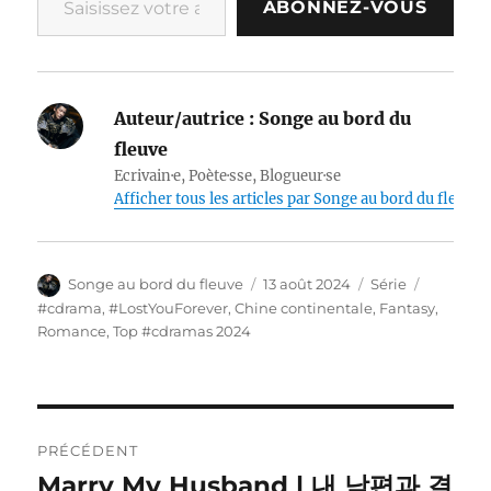
ABONNEZ-VOUS
Auteur/autrice :
Songe au bord du
fleuve
Ecrivain·e, Poète·sse, Blogueur·se
Afficher tous les articles par Songe au bord du fleuve
Auteur
Publié
Catégories
Étiquett
Songe au bord du fleuve
13 août 2024
Série
le
#cdrama
,
#LostYouForever
,
Chine continentale
,
Fantasy
,
Romance
,
Top #cdramas 2024
Navigation
PRÉCÉDENT
de
Marry My Husband | 내 남편과 결
Publication