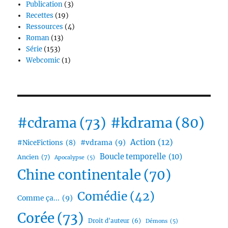
Publication
(3)
Recettes
(19)
Ressources
(4)
Roman
(13)
Série
(153)
Webcomic
(1)
#cdrama
(73)
#kdrama
(80)
Action
(12)
#vdrama
(9)
#NiceFictions
(8)
Boucle temporelle
(10)
Ancien
(7)
Apocalypse
(5)
Chine continentale
(70)
Comédie
(42)
Comme ça...
(9)
Corée
(73)
Droit d'auteur
(6)
Démons
(5)