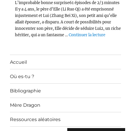
L’improbable bonne surprise61 épisodes de 2/3 minutes
Il y a 4 ans, le père d’Elle (Li Ruo Qi) a été emprisonné
injustement et Lui (Zhang Bei Xi), son petit ami qu’elle
allait épouser, a disparu. A court de possibilités pour
innocenter son père, Elle décide de séduire Lui2, un riche
de « Devotee
héritier, qui a un fantasme …
Continuer la lecture
Accueil
Où es-tu ?
Bibliographie
Mère Dragon
Ressources aléatoires