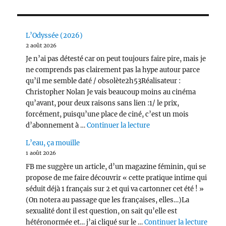
L’Odyssée (2026)
2 août 2026
Je n’ai pas détesté car on peut toujours faire pire, mais je
ne comprends pas clairement pas la hype autour parce
qu’il me semble daté / obsolète2h53Réalisateur :
Christopher Nolan Je vais beaucoup moins au cinéma
qu’avant, pour deux raisons sans lien :1/ le prix,
forcément, puisqu’une place de ciné, c’est un mois
de « L’Odyssée (2026) 
d’abonnement à …
Continuer la lecture
L’eau, ça mouille
1 août 2026
FB me suggère un article, d’un magazine féminin, qui se
propose de me faire découvrir « cette pratique intime qui
séduit déjà 1 français sur 2 et qui va cartonner cet été ! »
(On notera au passage que les françaises, elles…)La
sexualité dont il est question, on sait qu’elle est
de « L
hétéronormée et… j’ai cliqué sur le …
Continuer la lecture