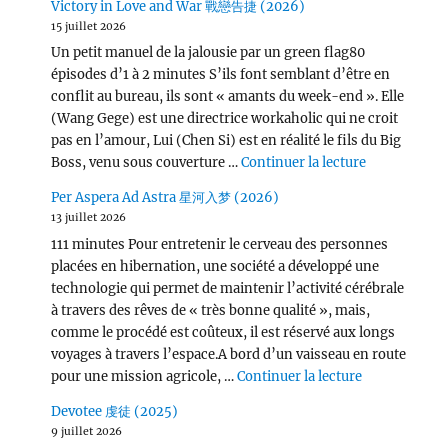
Victory in Love and War 戰戀告捷 (2026)
15 juillet 2026
Un petit manuel de la jalousie par un green flag80
épisodes d’1 à 2 minutes S’ils font semblant d’être en
conflit au bureau, ils sont « amants du week-end ». Elle
(Wang Gege) est une directrice workaholic qui ne croit
pas en l’amour, Lui (Chen Si) est en réalité le fils du Big
de « Victor
Boss, venu sous couverture …
Continuer la lecture
Per Aspera Ad Astra 星河入梦 (2026)
13 juillet 2026
111 minutes Pour entretenir le cerveau des personnes
placées en hibernation, une société a développé une
technologie qui permet de maintenir l’activité cérébrale
à travers des rêves de « très bonne qualité », mais,
comme le procédé est coûteux, il est réservé aux longs
voyages à travers l’espace.A bord d’un vaisseau en route
de « Per Asp
pour une mission agricole, …
Continuer la lecture
Devotee 虔徒 (2025)
9 juillet 2026