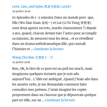
Love, Lies, and Spies 黑龙与恶凤 (2026)
29 juillet 2026
61 épisodes de 1-2 minutes Dans un monde post-apo,
Elle (Wu Xiao Xuan 吴纯一) et Lui (Li Yu Tong 李昱潼)
sont deux agents secrets, mariés (faussement ?) depuis
3 ans, quand, chacun devant tuer l’autre pour accomplir
sa mission, ils meurent tous les deux… et se réveillent
dans un drama mélodramatique.Elle, qui connaît
de « Love, Lies, and Spies
l’histoire et …
Continuer la lecture
Wang Chu Ran 王楚然 I ♡ U
19 juillet 2026
Bon, OK, le titre de ce post est un poil too much, mais
imaginons quelques instants que je sois ado
aujourd’hui… L’idée est ambiguë…Quand j’étais ado dans
les années 1980, je me demandais comment faire
connaître mes poèmes. J’avais imaginé les copier
proprement dans un classeur que je déposerais quelque
de « Wang Chu Ran 
part en ville, sur un …
Continuer la lecture