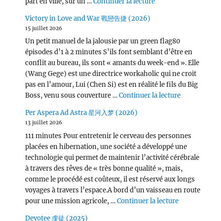
de « Wang Chu Ran 
part en ville, sur un …
Continuer la lecture
Victory in Love and War 戰戀告捷 (2026)
15 juillet 2026
Un petit manuel de la jalousie par un green flag80
épisodes d’1 à 2 minutes S’ils font semblant d’être en
conflit au bureau, ils sont « amants du week-end ». Elle
(Wang Gege) est une directrice workaholic qui ne croit
pas en l’amour, Lui (Chen Si) est en réalité le fils du Big
de « Victor
Boss, venu sous couverture …
Continuer la lecture
Per Aspera Ad Astra 星河入梦 (2026)
13 juillet 2026
111 minutes Pour entretenir le cerveau des personnes
placées en hibernation, une société a développé une
technologie qui permet de maintenir l’activité cérébrale
à travers des rêves de « très bonne qualité », mais,
comme le procédé est coûteux, il est réservé aux longs
voyages à travers l’espace.A bord d’un vaisseau en route
de « Per Asp
pour une mission agricole, …
Continuer la lecture
Devotee 虔徒 (2025)