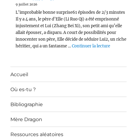
9 juillet 2026
L’improbable bonne surprise61 épisodes de 2/3 minutes
Il y a 4 ans, le père d’Elle (Li Ruo Qi) a été emprisonné
injustement et Lui (Zhang Bei Xi), son petit ami qu’elle
allait épouser, a disparu. A court de possibilités pour
innocenter son père, Elle décide de séduire Lui2, un riche
de « Devotee
héritier, qui a un fantasme …
Continuer la lecture
Accueil
Où es-tu ?
Bibliographie
Mère Dragon
Ressources aléatoires