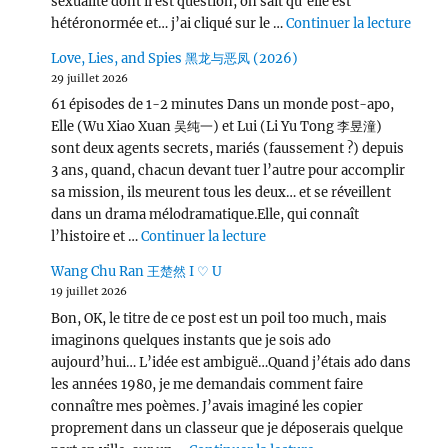
sexualité dont il est question, on sait qu’elle est
de « L
hétéronormée et… j’ai cliqué sur le …
Continuer la lecture
Love, Lies, and Spies 黑龙与恶凤 (2026)
29 juillet 2026
61 épisodes de 1-2 minutes Dans un monde post-apo,
Elle (Wu Xiao Xuan 吴纯一) et Lui (Li Yu Tong 李昱潼)
sont deux agents secrets, mariés (faussement ?) depuis
3 ans, quand, chacun devant tuer l’autre pour accomplir
sa mission, ils meurent tous les deux… et se réveillent
dans un drama mélodramatique.Elle, qui connaît
de « Love, Lies, and Spies
l’histoire et …
Continuer la lecture
Wang Chu Ran 王楚然 I ♡ U
19 juillet 2026
Bon, OK, le titre de ce post est un poil too much, mais
imaginons quelques instants que je sois ado
aujourd’hui… L’idée est ambiguë…Quand j’étais ado dans
les années 1980, je me demandais comment faire
connaître mes poèmes. J’avais imaginé les copier
proprement dans un classeur que je déposerais quelque