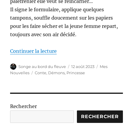
palefrenier elle veut se réincarner…
Il signe le formulaire, applique quelques
tampons, souffle doucement sur les papiers
pour les faire sécher et la jeune femme repart,
toujours avec son air décidé.
de « Tout ça, c’est encore la fa
Continuer la lecture
Auteur
Publié
Catégories
Songe au bord du fleuve
12 août 2023
Mes
le
Étiquettes
Nouvelles
Conte
,
Démons
,
Princesse
Rechercher
RECHERCHER