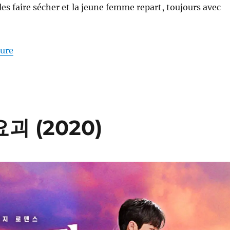
les faire sécher et la jeune femme repart, toujours avec
de « Tout ça, c’est encore la faute du prince charman
ture
요괴 (2020)