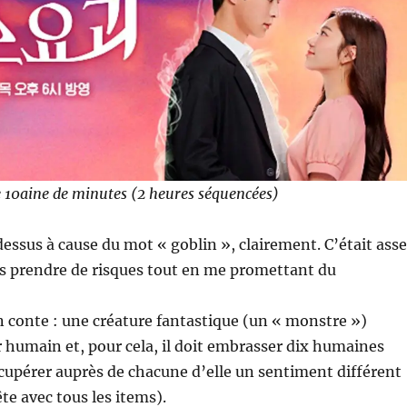
 10aine de minutes (2 heures séquencées)
 dessus à cause du mot « goblin », clairement. C’était ass
as prendre de risques tout en me promettant du
n conte : une créature fantastique (un « monstre »)
 humain et, pour cela, il doit embrasser dix humaines
écupérer auprès de chacune d’elle un sentiment différent
uête avec tous les items).