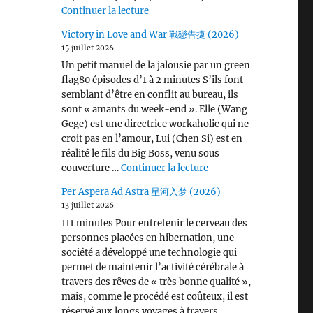
de « Wang Chu Ran 王楚然 I ♡ U »
Continuer la lecture
Victory in Love and War 戰戀告捷 (2026)
15 juillet 2026
Un petit manuel de la jalousie par un green
flag80 épisodes d’1 à 2 minutes S’ils font
semblant d’être en conflit au bureau, ils
sont « amants du week-end ». Elle (Wang
Gege) est une directrice workaholic qui ne
croit pas en l’amour, Lui (Chen Si) est en
réalité le fils du Big Boss, venu sous
de « Victory in Love 
couverture …
Continuer la lecture
Per Aspera Ad Astra 星河入梦 (2026)
13 juillet 2026
111 minutes Pour entretenir le cerveau des
personnes placées en hibernation, une
société a développé une technologie qui
permet de maintenir l’activité cérébrale à
travers des rêves de « très bonne qualité »,
mais, comme le procédé est coûteux, il est
réservé aux longs voyages à travers