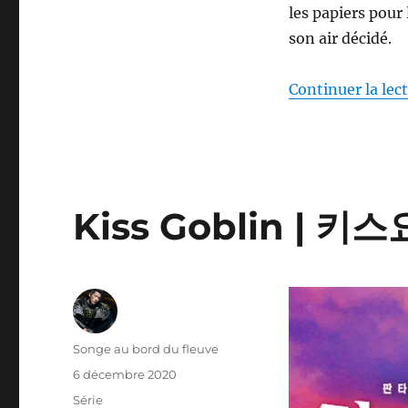
les papiers pour 
son air décidé.
Continuer la lec
Kiss Goblin | 키스
Auteur
Songe au bord du fleuve
Publié
6 décembre 2020
le
Catégories
Série