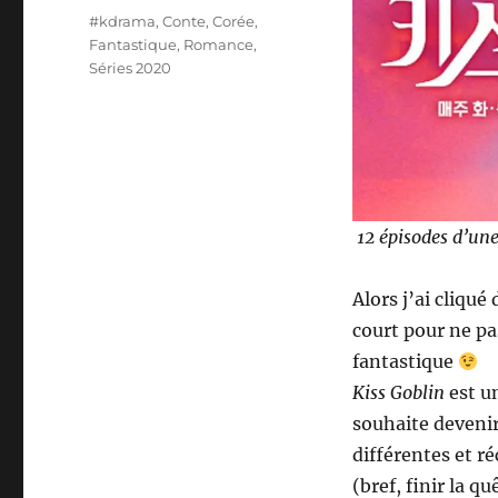
Étiquettes
#kdrama
,
Conte
,
Corée
,
Fantastique
,
Romance
,
Séries 2020
12 épisodes d’une
Alors j’ai cliqué
court pour ne p
fantastique
Kiss Goblin
est u
souhaite devenir
différentes et r
(bref, finir la q