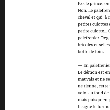
Pas le prince, on
Non. Le palefren
cheval et qui, à 
petites culottes
petite culotte… C
palefrenier. Re
bricoles et selle
botte de foin.
— En palefrenier
Le démon est emb
mauvais et ne se
ne tienne, cette
voix, au fond de 
mais puisqu’en p
Il signe le form