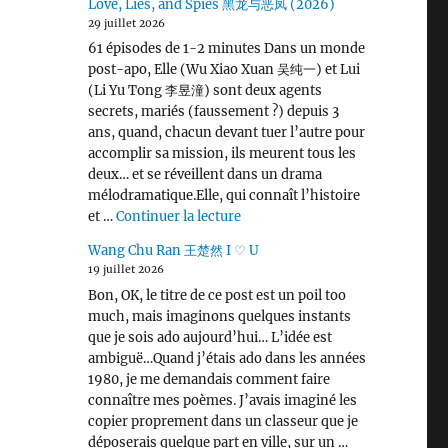
Love, Lies, and Spies 黑龙与恶凤 (2026)
29 juillet 2026
61 épisodes de 1-2 minutes Dans un monde
post-apo, Elle (Wu Xiao Xuan 吴纯一) et Lui
(Li Yu Tong 李昱潼) sont deux agents
secrets, mariés (faussement ?) depuis 3
ans, quand, chacun devant tuer l’autre pour
accomplir sa mission, ils meurent tous les
deux… et se réveillent dans un drama
mélodramatique.Elle, qui connaît l’histoire
de « Love, Lies, and Spies 黑龙
et …
Continuer la lecture
Wang Chu Ran 王楚然 I ♡ U
19 juillet 2026
Bon, OK, le titre de ce post est un poil too
much, mais imaginons quelques instants
que je sois ado aujourd’hui… L’idée est
ambiguë…Quand j’étais ado dans les années
1980, je me demandais comment faire
connaître mes poèmes. J’avais imaginé les
copier proprement dans un classeur que je
déposerais quelque part en ville, sur un …