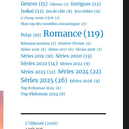
Genres
(15)
Intrigues
(12)
Gâteau
(7)
Isekai
(12)
Jeu vidéo
(9)
Jeu de rôle
(8)
Ji Chang-wook 지창욱
(5)
Mon top des comédies romantiques
(6)
t… »
Romance
(119)
Polar
(10)
Réseaux sociaux
(7)
Science-Fiction
(6)
Séries 2018
(7)
Séries 2016
(6)
Séries 2017
(6)
Séries 2020
(13)
Séries 2019
(10)
Séries 2021
(14)
Séries 2022
(9)
Séries 2024
(22)
Séries 2023
(12)
Séries 2025
(26)
Séries 2026
(9)
Top #cdramas 2024
(6)
Top #kdramas 2024
(8)
L’Odyssée (2026)
2 août 2026