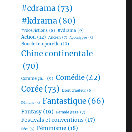
#cdrama
(73)
#kdrama
(80)
e
#vdrama
(9)
#NiceFictions
(8)
Action
(12)
Ancien
(7)
Apocalypse
(5)
Boucle temporelle
(10)
Chine continentale
(70)
Comédie
(42)
Comme ça...
(9)
Corée
(73)
Droit d'auteur
(6)
Fantastique
(66)
Démons
(5)
Fantasy
(19)
Female gaze
(7)
Festivals et conventions
(17)
Féminisme
(18)
Fées
(5)