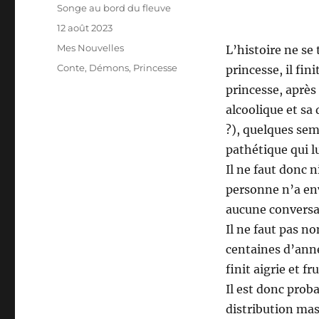
Auteur
Songe au bord du fleuve
Publié
12 août 2023
le
Catégories
Mes Nouvelles
L’histoire ne se 
Étiquettes
Conte
,
Démons
,
Princesse
princesse, il fin
princesse, après 
alcoolique et sa
?), quelques se
pathétique qui l
Il ne faut donc 
personne n’a env
aucune conversa
Il ne faut pas no
centaines d’anné
finit aigrie et fr
Il est donc proba
distribution mas