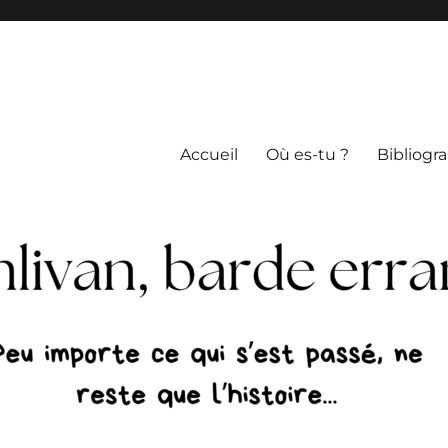
Accueil
Où es-tu ?
Bibliogr