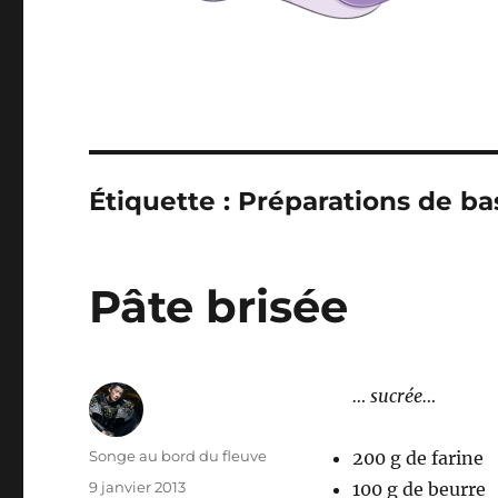
Étiquette :
Préparations de ba
Pâte brisée
… sucrée…
Auteur
Songe au bord du fleuve
200 g de farine
Publié
9 janvier 2013
100 g de beurre