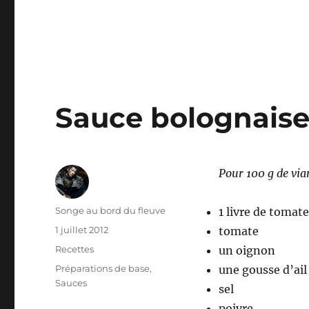
Sauce bolognais
Pour 100 g de vi
Auteur
Songe au bord du fleuve
1 livre de tomat
Publié
1 juillet 2012
tomate
le
Catégories
Recettes
un oignon
Étiquettes
Préparations de base
,
une gousse d’ail
Sauces
sel
poivre