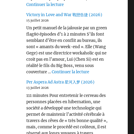
de « Wang Chu Ran 王楚然 I ♡ U »
Continuer la lecture
Victory in Love and War 戰戀告捷 (2026)
15 juillet 2026
Un petit manuel de la jalousie par un green
flag80 épisodes d’1 à 2 minutes S’ils font
semblant d’être en conflit au bureau, ils
sont « amants du week-end ». Elle (Wang
Gege) est une directrice workaholic qui ne
croit pas en l’amour, Lui (Chen Si) est en
réalité le fils du Big Boss, venu sous
de « Victory in Love 
couverture …
Continuer la lecture
Per Aspera Ad Astra 星河入梦 (2026)
13 juillet 2026
111 minutes Pour entretenir le cerveau des
personnes placées en hibernation, une
société a développé une technologie qui
permet de maintenir l’activité cérébrale à
travers des rêves de « très bonne qualité »,
mais, comme le procédé est coûteux, il est
réservé aux longs voyages à travers