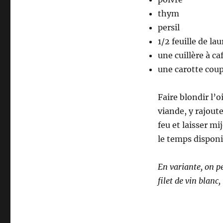
thym
persil
1/2 feuille de lau
une cuillère à ca
une carotte coup
Faire blondir l’o
viande, y rajoute
feu et laisser m
le temps disponi
En variante, on p
filet de vin blan