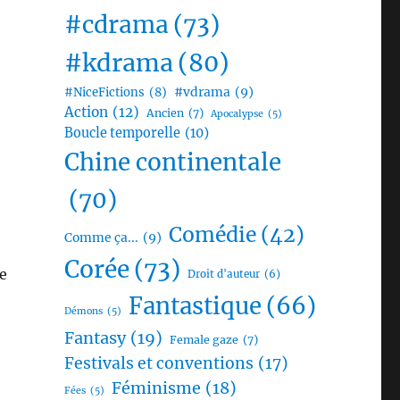
#cdrama
(73)
#kdrama
(80)
#vdrama
(9)
#NiceFictions
(8)
Action
(12)
Ancien
(7)
Apocalypse
(5)
Boucle temporelle
(10)
Chine continentale
(70)
Comédie
(42)
Comme ça...
(9)
Corée
(73)
de
Droit d'auteur
(6)
Fantastique
(66)
Démons
(5)
Fantasy
(19)
Female gaze
(7)
Festivals et conventions
(17)
Féminisme
(18)
Fées
(5)