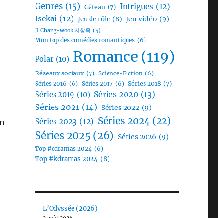
Genres
(15)
Intrigues
(12)
Gâteau
(7)
Isekai
(12)
Jeu vidéo
(9)
Jeu de rôle
(8)
Ji Chang-wook 지창욱
(5)
Mon top des comédies romantiques
(6)
Romance
(119)
Polar
(10)
Réseaux sociaux
(7)
Science-Fiction
(6)
Séries 2018
(7)
Séries 2016
(6)
Séries 2017
(6)
Séries 2020
(13)
Séries 2019
(10)
Séries 2021
(14)
Séries 2022
(9)
Séries 2024
(22)
Séries 2023
(12)
on
Séries 2025
(26)
Séries 2026
(9)
Top #cdramas 2024
(6)
Top #kdramas 2024
(8)
L’Odyssée (2026)
2 août 2026