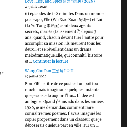
Love, Lies, and Spies 黑龙与恶凤 (2026)
29 juillet 2026
61 épisodes de 1-2 minutes Dans un monde
post-apo, Elle (Wu Xiao Xuan 吴纯一) et Lui
(Li Yu Tong 李昱潼) sont deux agents
secrets, mariés (faussement ?) depuis 3
ans, quand, chacun devant tuer l’autre pour
accomplir sa mission, ils meurent tous les
deux… et se réveillent dans un drama
mélodramatique.Elle, qui connaît l’histoire
de « Love, Lies, and Spies 黑龙
et …
Continuer la lecture
Wang Chu Ran 王楚然 I ♡ U
er
19 juillet 2026
Bon, OK, le titre de ce post est un poil too
much, mais imaginons quelques instants
que je sois ado aujourd’hui… L’idée est
ambiguë…Quand j’étais ado dans les années
1980, je me demandais comment faire
connaître mes poèmes. J’avais imaginé les
copier proprement dans un classeur que je
déposerais quelque part en ville, sur un …