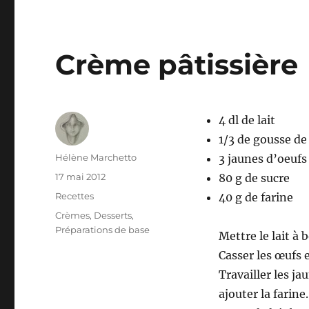
Crème pâtissière
4 dl de lait
1/3 de gousse de
Auteur
Hélène Marchetto
3 jaunes d’oeufs
Publié
17 mai 2012
80 g de sucre
le
Catégories
Recettes
40 g de farine
Étiquettes
Crèmes
,
Desserts
,
Préparations de base
Mettre le lait à b
Casser les œufs 
Travailler les ja
ajouter la farine.