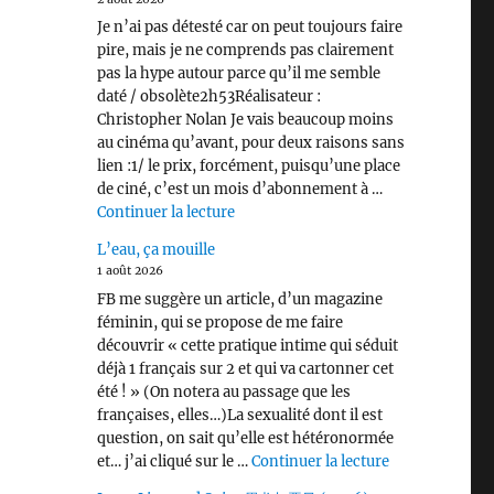
Je n’ai pas détesté car on peut toujours faire
pire, mais je ne comprends pas clairement
pas la hype autour parce qu’il me semble
daté / obsolète2h53Réalisateur :
Christopher Nolan Je vais beaucoup moins
au cinéma qu’avant, pour deux raisons sans
lien :1/ le prix, forcément, puisqu’une place
de ciné, c’est un mois d’abonnement à …
de « L’Odyssée (2026) »
Continuer la lecture
L’eau, ça mouille
1 août 2026
FB me suggère un article, d’un magazine
féminin, qui se propose de me faire
découvrir « cette pratique intime qui séduit
déjà 1 français sur 2 et qui va cartonner cet
été ! » (On notera au passage que les
françaises, elles…)La sexualité dont il est
question, on sait qu’elle est hétéronormée
de « L’eau, ça 
et… j’ai cliqué sur le …
Continuer la lecture