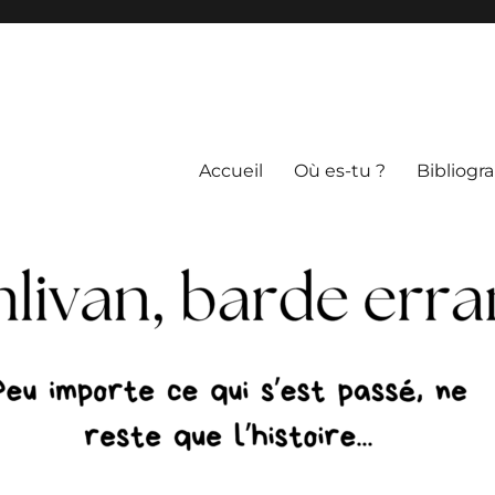
Accueil
Où es-tu ?
Bibliogr