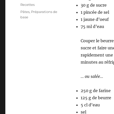
le
Catégories
Recettes
30 g de sucre
Étiquettes
Pâtes
,
Préparations de
1 pincée de sel
base
1 jaune d’oeuf
75 ml d’eau
Couper le beurre 
sucre et faire un
rapidement une b
minutes au réfri
… ou salée…
250 g de farine
125 g de beurre
5 cl d’eau
sel