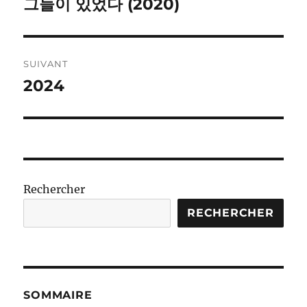
précédente :
그들이 있었다 (2020)
l’article
SUIVANT
2024
Publication
suivante :
Rechercher
RECHERCHER
SOMMAIRE