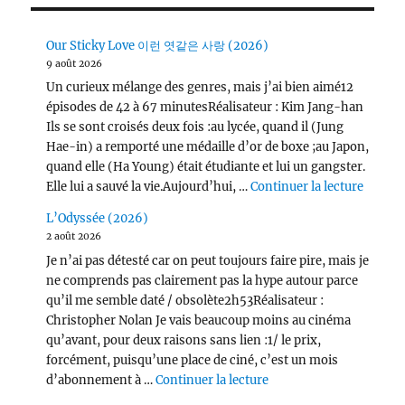
Our Sticky Love 이런 엿같은 사랑 (2026)
9 août 2026
Un curieux mélange des genres, mais j’ai bien aimé12
épisodes de 42 à 67 minutesRéalisateur : Kim Jang-han
Ils se sont croisés deux fois :au lycée, quand il (Jung
Hae-in) a remporté une médaille d’or de boxe ;au Japon,
quand elle (Ha Young) était étudiante et lui un gangster.
de « O
Elle lui a sauvé la vie.Aujourd’hui, …
Continuer la lecture
L’Odyssée (2026)
2 août 2026
Je n’ai pas détesté car on peut toujours faire pire, mais je
ne comprends pas clairement pas la hype autour parce
qu’il me semble daté / obsolète2h53Réalisateur :
Christopher Nolan Je vais beaucoup moins au cinéma
qu’avant, pour deux raisons sans lien :1/ le prix,
forcément, puisqu’une place de ciné, c’est un mois
de « L’Odyssée (2026) 
d’abonnement à …
Continuer la lecture