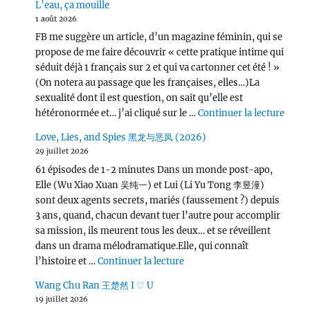
L’eau, ça mouille
1 août 2026
FB me suggère un article, d’un magazine féminin, qui se
propose de me faire découvrir « cette pratique intime qui
séduit déjà 1 français sur 2 et qui va cartonner cet été ! »
(On notera au passage que les françaises, elles…)La
sexualité dont il est question, on sait qu’elle est
de « L
hétéronormée et… j’ai cliqué sur le …
Continuer la lecture
Love, Lies, and Spies 黑龙与恶凤 (2026)
29 juillet 2026
61 épisodes de 1-2 minutes Dans un monde post-apo,
Elle (Wu Xiao Xuan 吴纯一) et Lui (Li Yu Tong 李昱潼)
sont deux agents secrets, mariés (faussement ?) depuis
3 ans, quand, chacun devant tuer l’autre pour accomplir
sa mission, ils meurent tous les deux… et se réveillent
dans un drama mélodramatique.Elle, qui connaît
de « Love, Lies, and Spies
l’histoire et …
Continuer la lecture
Wang Chu Ran 王楚然 I ♡ U
19 juillet 2026