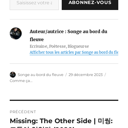
ABONNEZ-VOUS
Auteur/autrice :
Songe au bord du
fleuve
Ecrivain·e, Poète·sse, Blogueur·se
Afficher tous les articles par Songe au bord du fleuve
Auteur
Publié
Catégories
Songe au bord du fleuve
29 décembre 2023
le
Comme ça...
Navigation
PRÉCÉDENT
de
Missing: The Other Side | 미씽:
Publication