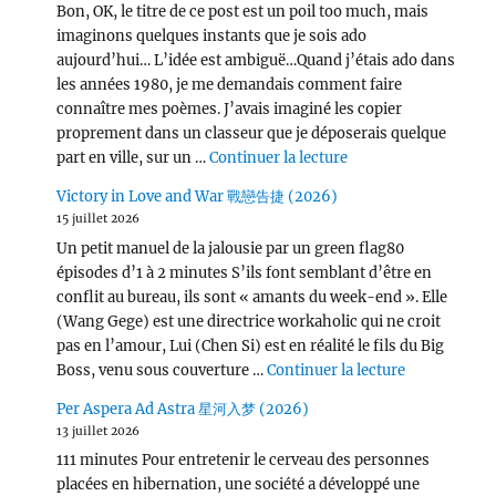
Bon, OK, le titre de ce post est un poil too much, mais
imaginons quelques instants que je sois ado
aujourd’hui… L’idée est ambiguë…Quand j’étais ado dans
les années 1980, je me demandais comment faire
connaître mes poèmes. J’avais imaginé les copier
proprement dans un classeur que je déposerais quelque
de « Wang Chu Ran 
part en ville, sur un …
Continuer la lecture
Victory in Love and War 戰戀告捷 (2026)
15 juillet 2026
Un petit manuel de la jalousie par un green flag80
épisodes d’1 à 2 minutes S’ils font semblant d’être en
conflit au bureau, ils sont « amants du week-end ». Elle
(Wang Gege) est une directrice workaholic qui ne croit
pas en l’amour, Lui (Chen Si) est en réalité le fils du Big
de « Victor
Boss, venu sous couverture …
Continuer la lecture
Per Aspera Ad Astra 星河入梦 (2026)
13 juillet 2026
111 minutes Pour entretenir le cerveau des personnes
placées en hibernation, une société a développé une