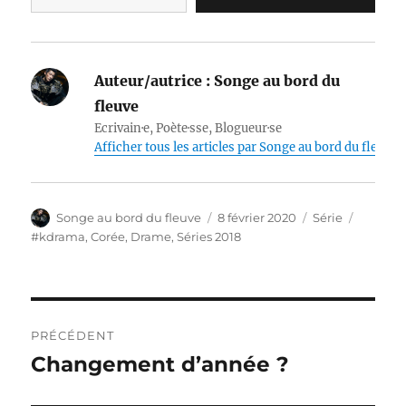
Auteur/autrice :
Songe au bord du
fleuve
Ecrivain·e, Poète·sse, Blogueur·se
Afficher tous les articles par Songe au bord du fleuve
Auteur
Publié
Catégories
Étiquet
Songe au bord du fleuve
8 février 2020
Série
le
#kdrama
,
Corée
,
Drame
,
Séries 2018
Navigation
PRÉCÉDENT
de
Changement d’année ?
Publication
précédente :
l’article