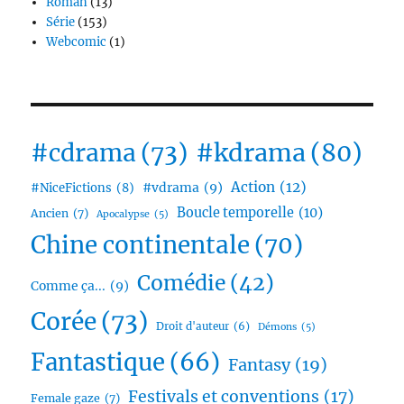
Roman
(13)
Série
(153)
Webcomic
(1)
#cdrama
(73)
#kdrama
(80)
Action
(12)
#vdrama
(9)
#NiceFictions
(8)
Boucle temporelle
(10)
Ancien
(7)
Apocalypse
(5)
Chine continentale
(70)
Comédie
(42)
Comme ça...
(9)
Corée
(73)
Droit d'auteur
(6)
Démons
(5)
Fantastique
(66)
Fantasy
(19)
Festivals et conventions
(17)
Female gaze
(7)