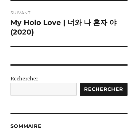
SUIVANT
My Holo Love | 너와 나 혼자 야
Publication
suivante :
(2020)
Rechercher
RECHERCHER
SOMMAIRE