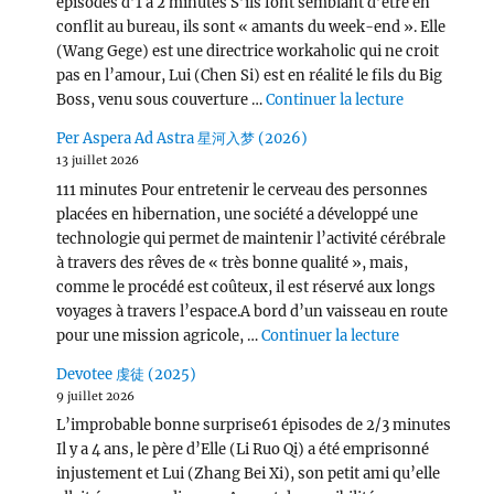
épisodes d’1 à 2 minutes S’ils font semblant d’être en
conflit au bureau, ils sont « amants du week-end ». Elle
(Wang Gege) est une directrice workaholic qui ne croit
pas en l’amour, Lui (Chen Si) est en réalité le fils du Big
de « Victor
Boss, venu sous couverture …
Continuer la lecture
Per Aspera Ad Astra 星河入梦 (2026)
13 juillet 2026
111 minutes Pour entretenir le cerveau des personnes
placées en hibernation, une société a développé une
technologie qui permet de maintenir l’activité cérébrale
à travers des rêves de « très bonne qualité », mais,
comme le procédé est coûteux, il est réservé aux longs
voyages à travers l’espace.A bord d’un vaisseau en route
de « Per Asp
pour une mission agricole, …
Continuer la lecture
Devotee 虔徒 (2025)
9 juillet 2026
L’improbable bonne surprise61 épisodes de 2/3 minutes
Il y a 4 ans, le père d’Elle (Li Ruo Qi) a été emprisonné
injustement et Lui (Zhang Bei Xi), son petit ami qu’elle