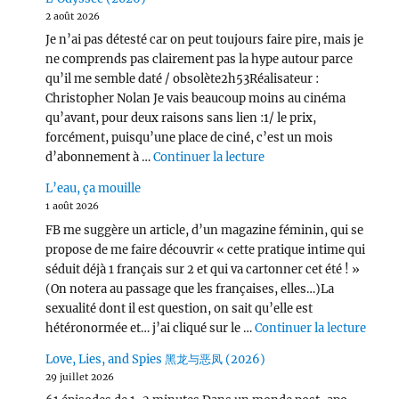
2 août 2026
Je n’ai pas détesté car on peut toujours faire pire, mais je
ne comprends pas clairement pas la hype autour parce
qu’il me semble daté / obsolète2h53Réalisateur :
Christopher Nolan Je vais beaucoup moins au cinéma
qu’avant, pour deux raisons sans lien :1/ le prix,
forcément, puisqu’une place de ciné, c’est un mois
de « L’Odyssée (2026) 
d’abonnement à …
Continuer la lecture
L’eau, ça mouille
1 août 2026
FB me suggère un article, d’un magazine féminin, qui se
propose de me faire découvrir « cette pratique intime qui
séduit déjà 1 français sur 2 et qui va cartonner cet été ! »
(On notera au passage que les françaises, elles…)La
sexualité dont il est question, on sait qu’elle est
de « L
hétéronormée et… j’ai cliqué sur le …
Continuer la lecture
Love, Lies, and Spies 黑龙与恶凤 (2026)
29 juillet 2026