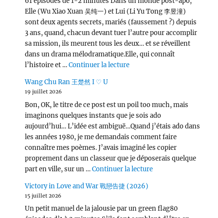
61 épisodes de 1-2 minutes Dans un monde post-apo,
Elle (Wu Xiao Xuan 吴纯一) et Lui (Li Yu Tong 李昱潼)
sont deux agents secrets, mariés (faussement ?) depuis
3 ans, quand, chacun devant tuer l’autre pour accomplir
sa mission, ils meurent tous les deux… et se réveillent
dans un drama mélodramatique.Elle, qui connaît
de « Love, Lies, and Spies
l’histoire et …
Continuer la lecture
Wang Chu Ran 王楚然 I ♡ U
19 juillet 2026
Bon, OK, le titre de ce post est un poil too much, mais
imaginons quelques instants que je sois ado
aujourd’hui… L’idée est ambiguë…Quand j’étais ado dans
les années 1980, je me demandais comment faire
connaître mes poèmes. J’avais imaginé les copier
proprement dans un classeur que je déposerais quelque
de « Wang Chu Ran 
part en ville, sur un …
Continuer la lecture
Victory in Love and War 戰戀告捷 (2026)
15 juillet 2026
Un petit manuel de la jalousie par un green flag80